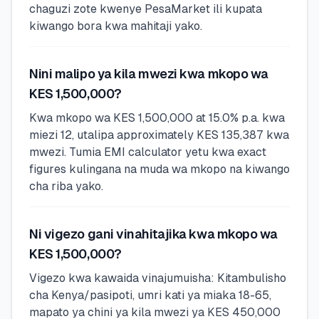
chaguzi zote kwenye PesaMarket ili kupata
kiwango bora kwa mahitaji yako.
Nini malipo ya kila mwezi kwa mkopo wa
KES 1,500,000?
Kwa mkopo wa KES 1,500,000 at 15.0% p.a. kwa
miezi 12, utalipa approximately KES 135,387 kwa
mwezi. Tumia EMI calculator yetu kwa exact
figures kulingana na muda wa mkopo na kiwango
cha riba yako.
Ni vigezo gani vinahitajika kwa mkopo wa
KES 1,500,000?
Vigezo kwa kawaida vinajumuisha: Kitambulisho
cha Kenya/pasipoti, umri kati ya miaka 18-65,
mapato ya chini ya kila mwezi ya KES 450,000