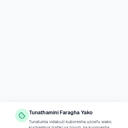
Tunathamini Faragha Yako
Tunatumia vidakuzi kuboresha uzoefu wako,
kuchambua trafiki ya tovuti, na kuonyesha