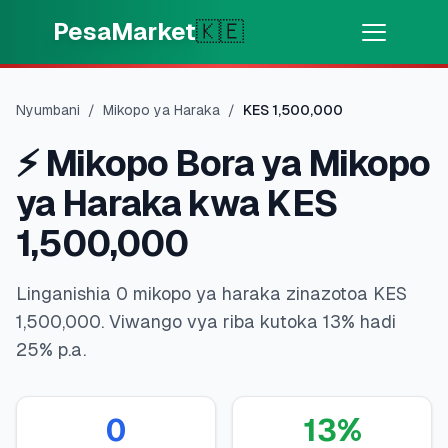
Skip to main content
PesaMarket
🇰🇪
Pesa Sasa
⚡
MOTO
Nyumbani
/
Mikopo ya Haraka
/
KES
1,500,000
Pata pesa kwa dakika
⚡
Mikopo Bora ya Mikopo
🌍
CHAGUA NCHI
ya Haraka kwa KES
🇰🇪
Kenya
1,500,000
Linganishia 0 mikopo ya haraka zinazotoa KES
💳
BIDHAA
1,500,000. Viwango vya riba kutoka 13% hadi
25% p.a.
🎯
Pata Mkopo
💳
Kadi za Mkopo
0
13
%