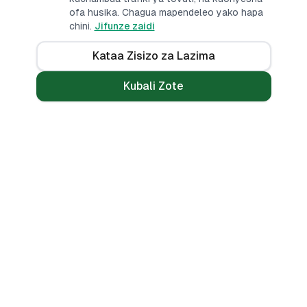
ofa husika. Chagua mapendeleo yako hapa
chini.
Jifunze zaidi
Kataa Zisizo za Lazima
Kubali Zote
Mikopo
Zana
Mikopo ya Kibinafsi
Benki Zote
Mikopo ya Haraka
Linganisha
Mikopo ya Simu
Vikokotoo