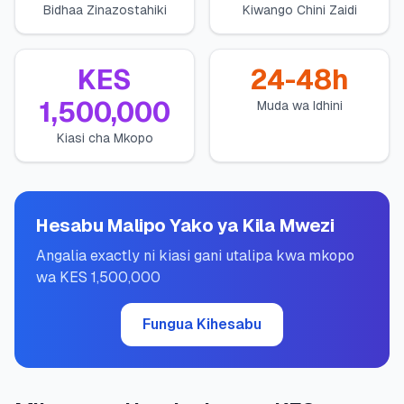
Bidhaa Zinazostahiki
Kiwango Chini Zaidi
💰
Mikopo ya Kibinafsi
📱
Mikopo ya Simu
KES
24-48h
1,500,000
Muda wa Idhini
🏢
Mikopo ya Biashara
Kiasi cha Mkopo
🏦
Akaunti za Akiba
Hesabu Malipo Yako ya Kila Mwezi
🛠️
ZANA NA RASILIMALI
Angalia exactly ni kiasi gani utalipa kwa mkopo
wa KES 1,500,000
🔐
Hazina ya Mikopo
Fungua Kihesabu
🌍
Tuma Pesa
🏦
Benki