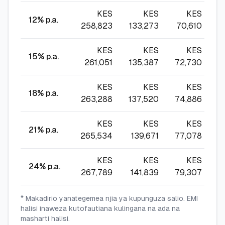
KES
KES
KES
12
% p.a.
258,823
133,273
70,610
4
KES
KES
KES
15
% p.a.
261,051
135,387
72,730
5
KES
KES
KES
18
% p.a.
263,288
137,520
74,886
5
KES
KES
KES
21
% p.a.
265,534
139,671
77,078
5
KES
KES
KES
24
% p.a.
267,789
141,839
79,307
5
* Makadirio yanategemea njia ya kupunguza salio. EMI
halisi inaweza kutofautiana kulingana na ada na
masharti halisi.