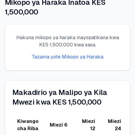
Mikopo ya Haraka Inatoa KES
1,500,000
🧮
Vikokotoo
📰
Blogu
Hakuna mikopo ya haraka inayopatikana kwa
KES 1,500,000 kwa sasa.
Tazama yote Mikopo ya Haraka
🏢
KAMPUNI
ℹ️
Kuhusu Sisi
📧
Wasiliana Nasi
Makadirio ya Malipo ya Kila
Mwezi kwa KES 1,500,000
🇰🇪
🇬🇧
Kiwango
Miezi
Miezi
Miezi 6
cha Riba
12
24
🎯
Tafuta Mkopo Wako Bora