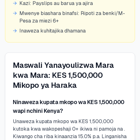
→
Kazi: Payslips au barua ya ajira
→
Mwenye biashara binafsi: Ripoti za benki/M-
Pesa za miezi 6+
→
Inaweza kuhitajika dhamana
Maswali Yanayoulizwa Mara
kwa Mara: KES 1,500,000
Mikopo ya Haraka
Ninaweza kupata mkopo wa KES 1,500,000
wapi nchini Kenya?
Unaweza kupata mkopo wa KES 1,500,000
kutoka kwa wakopeshaji 0+ ikiwa ni pamoja na .
Kiwango cha riba kinaanzia 15.0% p.a. Linganisha