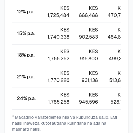
KES
KES
KES
12
% p.a.
1,725,484
888,488
470,735
KES
KES
KES
15
% p.a.
1,740,338
902,583
484,866
KES
KES
KES
18
% p.a.
1,755,252
916,800
499,241
KES
KES
KES
21
% p.a.
1,770,226
931,138
513,857
KES
KES
KES
24
% p.a.
1,785,258
945,596
528,711
* Makadirio yanategemea njia ya kupunguza salio. EMI
halisi inaweza kutofautiana kulingana na ada na
masharti halisi.