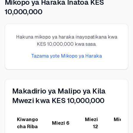
Mikopo ya Haraka Inatoa KES
10,000,000
🧮
Vikokotoo
📰
Blogu
Hakuna mikopo ya haraka inayopatikana kwa
KES 10,000,000 kwa sasa.
Tazama yote Mikopo ya Haraka
🏢
KAMPUNI
ℹ️
Kuhusu Sisi
📧
Wasiliana Nasi
Makadirio ya Malipo ya Kila
Mwezi kwa KES 10,000,000
🇰🇪
🇬🇧
Kiwango
Miezi
Miezi
Miezi 6
cha Riba
12
24
🎯
Tafuta Mkopo Wako Bora