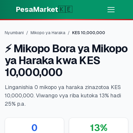
Skip to main content
PesaMarket
🇰🇪
Pesa Sasa
⚡
MOTO
Nyumbani
/
Mikopo ya Haraka
/
KES
10,000,000
Pata pesa kwa dakika
⚡
Mikopo Bora ya Mikopo
🌍
CHAGUA NCHI
ya Haraka kwa KES
🇰🇪
Kenya
10,000,000
Linganishia 0 mikopo ya haraka zinazotoa KES
💳
BIDHAA
10,000,000. Viwango vya riba kutoka 13% hadi
25% p.a.
🎯
Pata Mkopo
💳
Kadi za Mkopo
0
13
%