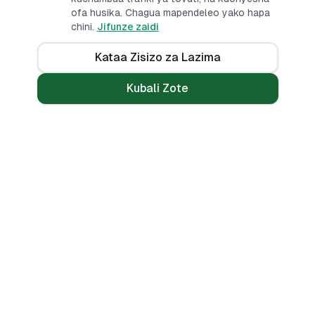
ofa husika. Chagua mapendeleo yako hapa
chini.
Jifunze zaidi
Kataa Zisizo za Lazima
Kubali Zote
Mikopo
Zana
Mikopo ya Kibinafsi
Benki Zote
Mikopo ya Haraka
Linganisha
Mikopo ya Simu
Vikokotoo