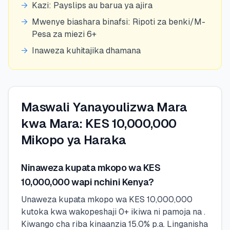
→
Kazi: Payslips au barua ya ajira
→
Mwenye biashara binafsi: Ripoti za benki/M-
Pesa za miezi 6+
→
Inaweza kuhitajika dhamana
Maswali Yanayoulizwa Mara
kwa Mara: KES 10,000,000
Mikopo ya Haraka
Ninaweza kupata mkopo wa KES
10,000,000 wapi nchini Kenya?
Unaweza kupata mkopo wa KES 10,000,000
kutoka kwa wakopeshaji 0+ ikiwa ni pamoja na .
Kiwango cha riba kinaanzia 15.0% p.a. Linganisha