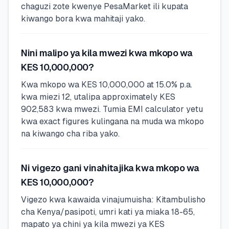
chaguzi zote kwenye PesaMarket ili kupata
kiwango bora kwa mahitaji yako.
Nini malipo ya kila mwezi kwa mkopo wa
KES 10,000,000?
Kwa mkopo wa KES 10,000,000 at 15.0% p.a.
kwa miezi 12, utalipa approximately KES
902,583 kwa mwezi. Tumia EMI calculator yetu
kwa exact figures kulingana na muda wa mkopo
na kiwango cha riba yako.
Ni vigezo gani vinahitajika kwa mkopo wa
KES 10,000,000?
Vigezo kwa kawaida vinajumuisha: Kitambulisho
cha Kenya/pasipoti, umri kati ya miaka 18-65,
mapato ya chini ya kila mwezi ya KES