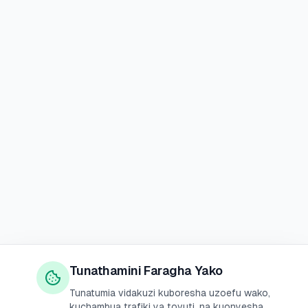
Tunathamini Faragha Yako
Tunatumia vidakuzi kuboresha uzoefu wako,
kuchambua trafiki ya tovuti, na kuonyesha