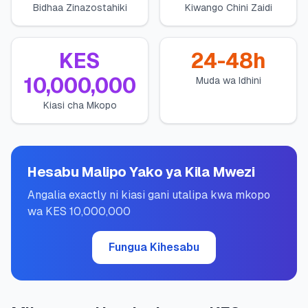
Bidhaa Zinazostahiki
Kiwango Chini Zaidi
💰
Mikopo ya Kibinafsi
📱
Mikopo ya Simu
KES
24-48h
10,000,000
Muda wa Idhini
🏢
Mikopo ya Biashara
Kiasi cha Mkopo
🏦
Akaunti za Akiba
Hesabu Malipo Yako ya Kila Mwezi
🛠️
ZANA NA RASILIMALI
Angalia exactly ni kiasi gani utalipa kwa mkopo
wa KES 10,000,000
🔐
Hazina ya Mikopo
Fungua Kihesabu
🌍
Tuma Pesa
🏦
Benki