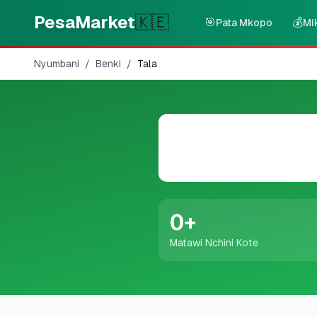
Skip to main content
PesaMarket
🇰🇪
🎯
💰
Pata Mkopo
Mi
Nyumbani
/
Benki
/
Tala
0
+
Matawi Nchini Kote