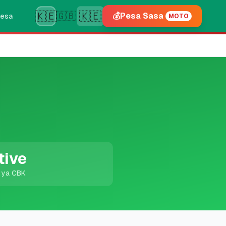
🇰🇪
🇰🇪
🇬🇧
💰
Pesa Sasa
esa
MOTO
tive
i ya CBK