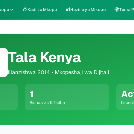
💳
🔐
🌍
kopo
Kadi za Mkopo
Hazina ya Mikopo
Tuma P
Tala Kenya
Ilianzishwa
2014
•
Mkopeshaji wa Dijitali
1
Ac
Bidhaa za Kifedha
Lesen