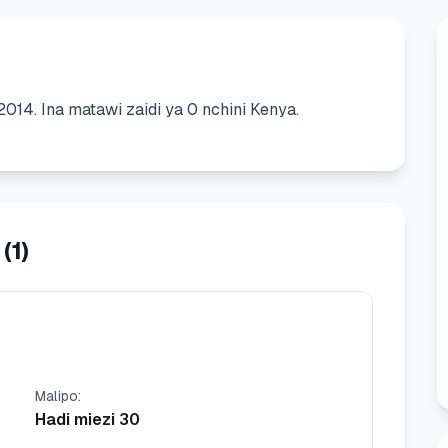
2014
.
Ina matawi zaidi ya 0 nchini Kenya.
(
1
)
Malipo
:
Hadi miezi 30