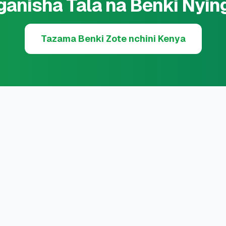
ganisha Tala na Benki Nyin
Tazama Benki Zote nchini Kenya