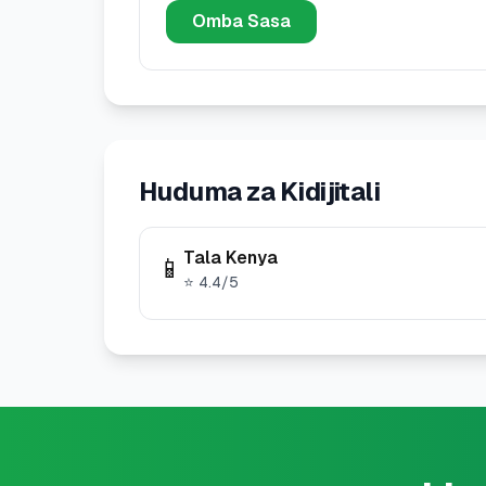
Omba Sasa
Huduma za Kidijitali
Tala Kenya
📱
⭐
4.4
/5