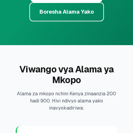
💰
Mikopo ya Kibinafsi
Boresha Alama Yako
📱
Mikopo ya Simu
🏢
Mikopo ya Biashara
🏦
Akaunti za Akiba
Viwango vya Alama ya
Mkopo
🛠️
ZANA NA RASILIMALI
Alama za mkopo nchini Kenya zinaanzia 200
🔐
Hazina ya Mikopo
hadi 900. Hivi ndivyo alama yako
inavyokadiriwa:
🌍
Tuma Pesa
🏦
Benki