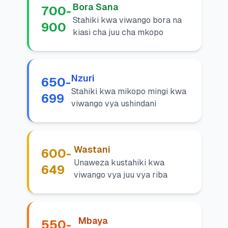
Bora Sana
700-
🧮
Vikokotoo
Stahiki kwa viwango bora na
900
kiasi cha juu cha mkopo
📰
Blogu
Nzuri
650-
Stahiki kwa mikopo mingi kwa
🏢
699
KAMPUNI
viwango vya ushindani
ℹ️
Kuhusu Sisi
📧
Wasiliana Nasi
Wastani
600-
Unaweza kustahiki kwa
649
viwango vya juu vya riba
🇰🇪
🇬🇧
Mbaya
🎯
Tafuta Mkopo Wako Bora
550-