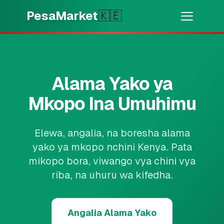
Skip to main content
PesaMarket
🇰🇪
Pesa Sasa
⚡
MOTO
Pata pesa kwa dakika
Alama Yako ya
🌍
CHAGUA NCHI
Mkopo Ina Umuhimu
🇰🇪
Kenya
Elewa, angalia, na boresha alama
yako ya mkopo nchini Kenya. Pata
💳
BIDHAA
mikopo bora, viwango vya chini vya
riba, na uhuru wa kifedha.
🎯
Pata Mkopo
💳
Kadi za Mkopo
Angalia Alama Yako