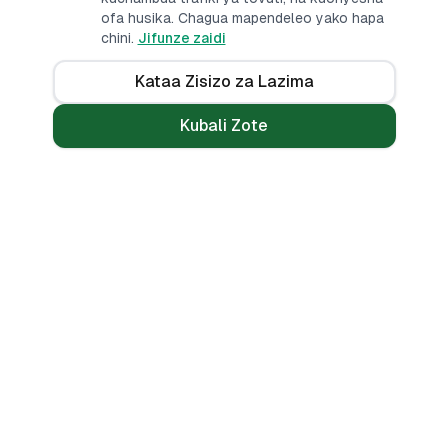
ofa husika. Chagua mapendeleo yako hapa
chini.
Jifunze zaidi
Kataa Zisizo za Lazima
Kubali Zote
Mikopo
Zana
Mikopo ya Kibinafsi
Benki Zote
Mikopo ya Haraka
Linganisha
Mikopo ya Simu
Vikokotoo