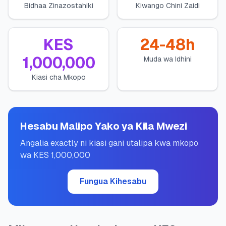
Bidhaa Zinazostahiki
Kiwango Chini Zaidi
💰
Mikopo ya Kibinafsi
📱
Mikopo ya Simu
KES
24-48h
1,000,000
Muda wa Idhini
🏢
Mikopo ya Biashara
Kiasi cha Mkopo
🏦
Akaunti za Akiba
Hesabu Malipo Yako ya Kila Mwezi
🛠️
ZANA NA RASILIMALI
Angalia exactly ni kiasi gani utalipa kwa mkopo
wa KES 1,000,000
🔐
Hazina ya Mikopo
Fungua Kihesabu
🌍
Tuma Pesa
🏦
Benki