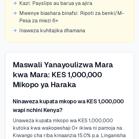
→
Kazi: Payslips au barua ya ajira
→
Mwenye biashara binafsi: Ripoti za benki/M-
Pesa za miezi 6+
→
Inaweza kuhitajika dhamana
Maswali Yanayoulizwa Mara
kwa Mara: KES 1,000,000
Mikopo ya Haraka
Ninaweza kupata mkopo wa KES 1,000,000
wapi nchini Kenya?
Unaweza kupata mkopo wa KES 1,000,000
kutoka kwa wakopeshaji 0+ ikiwa ni pamoja na .
Kiwango cha riba kinaanzia 15.0% p.a. Linganisha