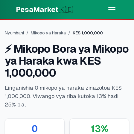
Skip to main content
PesaMarket
🇰🇪
Pesa Sasa
⚡
MOTO
Nyumbani
/
Mikopo ya Haraka
/
KES
1,000,000
Pata pesa kwa dakika
⚡
Mikopo Bora ya Mikopo
🌍
CHAGUA NCHI
ya Haraka kwa KES
🇰🇪
Kenya
1,000,000
Linganishia 0 mikopo ya haraka zinazotoa KES
💳
BIDHAA
1,000,000. Viwango vya riba kutoka 13% hadi
25% p.a.
🎯
Pata Mkopo
💳
Kadi za Mkopo
0
13
%