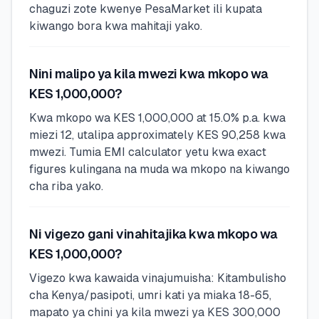
chaguzi zote kwenye PesaMarket ili kupata
kiwango bora kwa mahitaji yako.
Nini malipo ya kila mwezi kwa mkopo wa
KES 1,000,000?
Kwa mkopo wa KES 1,000,000 at 15.0% p.a. kwa
miezi 12, utalipa approximately KES 90,258 kwa
mwezi. Tumia EMI calculator yetu kwa exact
figures kulingana na muda wa mkopo na kiwango
cha riba yako.
Ni vigezo gani vinahitajika kwa mkopo wa
KES 1,000,000?
Vigezo kwa kawaida vinajumuisha: Kitambulisho
cha Kenya/pasipoti, umri kati ya miaka 18-65,
mapato ya chini ya kila mwezi ya KES 300,000