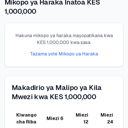
Mikopo ya Haraka Inatoa KES
1,000,000
🧮
Vikokotoo
📰
Blogu
Hakuna mikopo ya haraka inayopatikana kwa
KES 1,000,000 kwa sasa.
Tazama yote Mikopo ya Haraka
🏢
KAMPUNI
ℹ️
Kuhusu Sisi
📧
Wasiliana Nasi
Makadirio ya Malipo ya Kila
Mwezi kwa KES 1,000,000
🇰🇪
🇬🇧
Kiwango
Miezi
Miezi
M
Miezi 6
cha Riba
12
24
🎯
Tafuta Mkopo Wako Bora