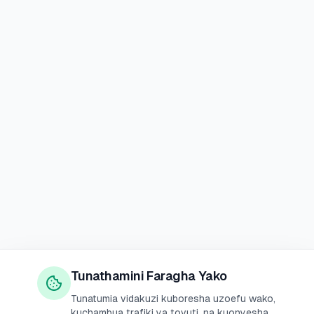
Tunathamini Faragha Yako
Tunatumia vidakuzi kuboresha uzoefu wako,
kuchambua trafiki ya tovuti, na kuonyesha