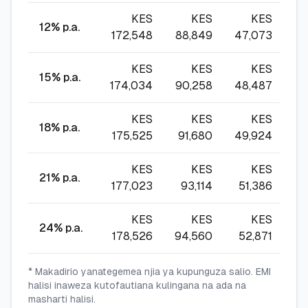
KES
KES
KES
12
% p.a.
172,548
88,849
47,073
3
KES
KES
KES
15
% p.a.
174,034
90,258
48,487
34
KES
KES
KES
18
% p.a.
175,525
91,680
49,924
3
KES
KES
KES
21
% p.a.
177,023
93,114
51,386
37
KES
KES
KES
24
% p.a.
178,526
94,560
52,871
39
* Makadirio yanategemea njia ya kupunguza salio. EMI
halisi inaweza kutofautiana kulingana na ada na
masharti halisi.