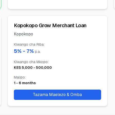
Kopokopo Grow Merchant Loan
Kopokopo
Kiwango cha Riba
:
5
% -
7
%
p.a.
Kiwango cha Mkopo
:
KES
5,000
-
500,000
Malipo
:
1
-
6
months
Tazama Maelezo & Omba