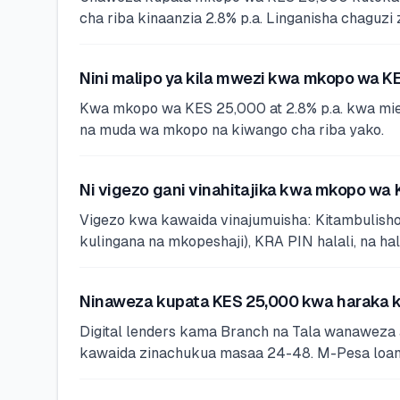
cha riba kinaanzia 2.8% p.a. Linganisha chaguz
Nini malipo ya kila mwezi kwa mkopo wa K
Kwa mkopo wa KES 25,000 at 2.8% p.a. kwa miezi
na muda wa mkopo na kiwango cha riba yako.
Ni vigezo gani vinahitajika kwa mkopo wa
Vigezo kwa kawaida vinajumuisha: Kitambulisho 
kulingana na mkopeshaji), KRA PIN halali, na hal
Ninaweza kupata KES 25,000 kwa haraka k
Digital lenders kama Branch na Tala wanaweza
kawaida zinachukua masaa 24-48. M-Pesa loans (F