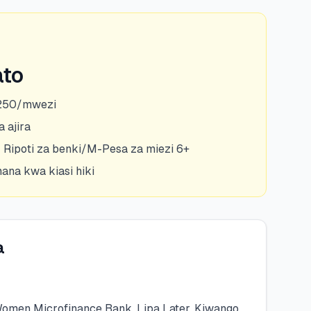
ato
6,250/mwezi
 ajira
 Ripoti za benki/M-Pesa za miezi 6+
na kwa kiasi hiki
a
omen Microfinance Bank, Lipa Later. Kiwango