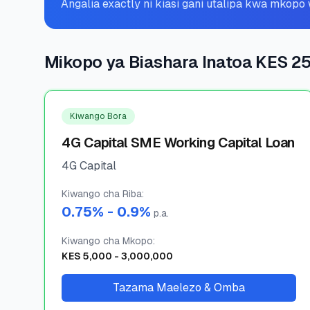
Angalia exactly ni kiasi gani utalipa kwa mkop
Mikopo ya Biashara Inatoa KES 2
Kiwango Bora
4G Capital SME Working Capital Loan
4G Capital
Kiwango cha Riba
:
0.75
% -
0.9
%
p.a.
Kiwango cha Mkopo
:
KES
5,000
-
3,000,000
Tazama Maelezo & Omba