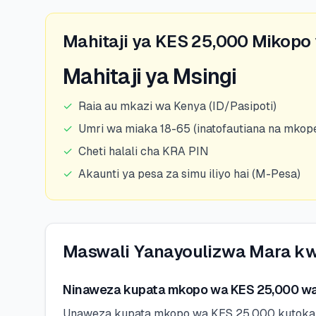
Mahitaji ya KES 25,000 Mikopo 
Mahitaji ya Msingi
✓
Raia au mkazi wa Kenya (ID/Pasipoti)
✓
Umri wa miaka 18-65 (inatofautiana na mkope
✓
Cheti halali cha KRA PIN
✓
Akaunti ya pesa za simu iliyo hai (M-Pesa)
Maswali Yanayoulizwa Mara kw
Ninaweza kupata mkopo wa KES 25,000 wa
Unaweza kupata mkopo wa KES 25,000 kutoka kw