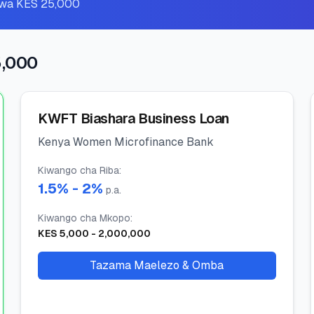
o wa KES 25,000
5,000
KWFT Biashara Business Loan
Kenya Women Microfinance Bank
Kiwango cha Riba
:
1.5
% -
2
%
p.a.
Kiwango cha Mkopo
:
KES
5,000
-
2,000,000
Tazama Maelezo & Omba