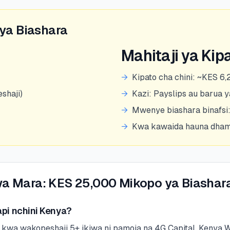
ya Biashara
Mahitaji ya Kip
→
Kipato cha chini: ~KES 
shaji)
→
Kazi: Payslips au barua ya
→
Mwenye biashara binafsi:
→
Kwa kawaida hauna dhama
a Mara: KES 25,000 Mikopo ya Biashar
pi nchini Kenya?
a wakopeshaji 5+ ikiwa ni pamoja na 4G Capital, Kenya W