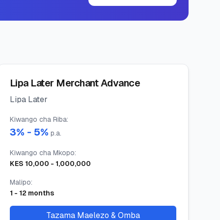
Lipa Later Merchant Advance
Lipa Later
Kiwango cha Riba
:
3
% -
5
%
p.a.
Kiwango cha Mkopo
:
KES
10,000
-
1,000,000
Malipo
:
1
-
12
months
Tazama Maelezo & Omba