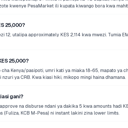
i zote kwenye PesaMarket ili kupata kiwango bora kwa mahita
ES 25,000?
 12, utalipa approximately KES 2,114 kwa mwezi. Tumia EMI
 KES 25,000?
cha Kenya/pasipoti, umri kati ya miaka 18-65, mapato ya ch
i nzuri ya CRB. Kwa kiasi hiki, mikopo mingi haina dhamana.
iasi gani?
 approve na disburse ndani ya dakika 5 kwa amounts hadi 
uliza, KCB M-Pesa) ni instant lakini zina lower limits.