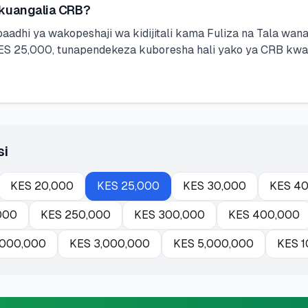
 kuangalia CRB?
baadhi ya wakopeshaji wa kidijitali kama Fuliza na Tala w
 25,000, tunapendekeza kuboresha hali yako ya CRB kwanz
si
KES
20,000
KES
25,000
KES
30,000
KES
40
000
KES
250,000
KES
300,000
KES
400,000
,000,000
KES
3,000,000
KES
5,000,000
KES
1