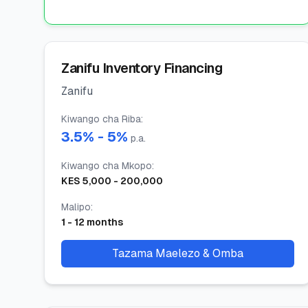
Zanifu Inventory Financing
Zanifu
Kiwango cha Riba
:
3.5
% -
5
%
p.a.
Kiwango cha Mkopo
:
KES
5,000
-
200,000
Malipo
:
1
-
12
months
Tazama Maelezo & Omba