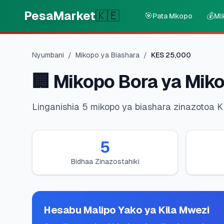
Skip to main content
PesaMarket
🇰🇪
🎯
💰
Pata Mkopo
Mi
Nyumbani
/
Mikopo ya Biashara
/
KES
25,000
🏢
Mikopo Bora ya Mik
Linganishia 5 mikopo ya biashara zinazotoa 
5
Bidhaa Zinazostahiki
Hesabu Malipo Yako ya Kila Mwezi