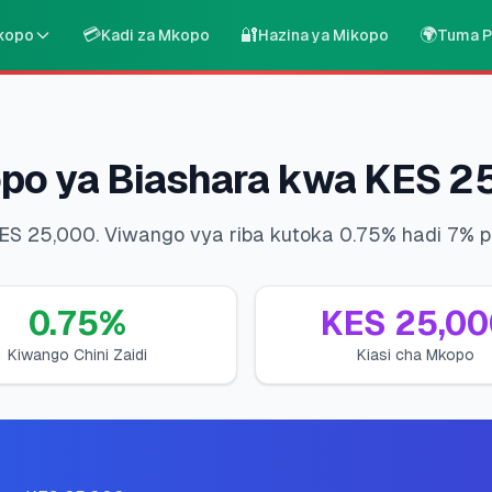
💳
🔐
🌍
kopo
Kadi za Mkopo
Hazina ya Mikopo
Tuma P
opo ya Biashara kwa KES 2
KES 25,000. Viwango vya riba kutoka 0.75% hadi 7% p.
0.75
%
KES
25,00
Kiwango Chini Zaidi
Kiasi cha Mkopo