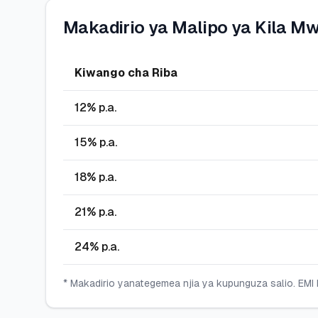
Makadirio ya Malipo ya Kila M
Kiwango cha Riba
12
% p.a.
15
% p.a.
18
% p.a.
21
% p.a.
24
% p.a.
* Makadirio yanategemea njia ya kupunguza salio. EMI h