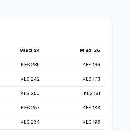
Miezi 24
Miezi 36
KES
235
KES
166
KES
242
KES
173
KES
250
KES
181
KES
257
KES
188
KES
264
KES
196