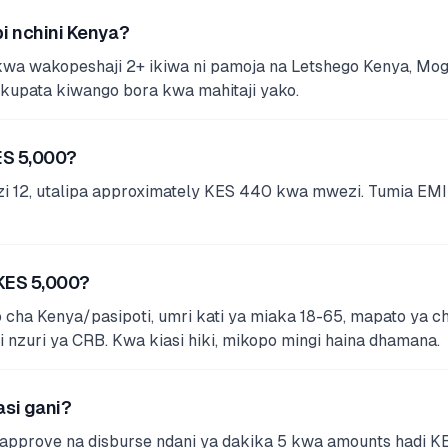
i nchini Kenya?
 wakopeshaji 2+ ikiwa ni pamoja na Letshego Kenya, Mogo K
 kupata kiwango bora kwa mahitaji yako.
ES 5,000?
i 12, utalipa approximately KES 440 kwa mwezi. Tumia EMI c
 KES 5,000?
cha Kenya/pasipoti, umri kati ya miaka 18-65, mapato ya chi
i nzuri ya CRB. Kwa kiasi hiki, mikopo mingi haina dhamana.
si gani?
 approve na disburse ndani ya dakika 5 kwa amounts hadi 