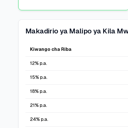
Makadirio ya Malipo ya Kila M
Kiwango cha Riba
12
% p.a.
15
% p.a.
18
% p.a.
21
% p.a.
24
% p.a.