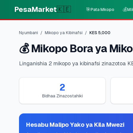
Skip to main content
PesaMarket
🇰🇪
🎯
💰
Pata Mkopo
Mi
Nyumbani
/
Mikopo ya Kibinafsi
/
KES
5,000
💰
Mikopo Bora ya Miko
Linganishia 2 mikopo ya kibinafsi zinazotoa 
2
Bidhaa Zinazostahiki
Hesabu Malipo Yako ya Kila Mwezi