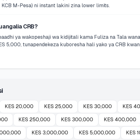
CB M-Pesa) ni instant lakini zina lower limits.
kuangalia CRB?
baadhi ya wakopeshaji wa kidijitali kama Fuliza na Tala w
 5,000, tunapendekeza kuboresha hali yako ya CRB kwanza
si
KES
20,000
KES
25,000
KES
30,000
KES
40
000
KES
250,000
KES
300,000
KES
400,000
,000,000
KES
3,000,000
KES
5,000,000
KES
1