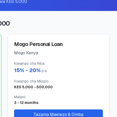
o wa KES 5,000
,000
Mogo Personal Loan
Mogo Kenya
Kiwango cha Riba
:
15
% -
20
%
p.a.
Kiwango cha Mkopo
:
KES
5,000
-
500,000
Malipo
:
3
-
12
months
Tazama Maelezo & Omba