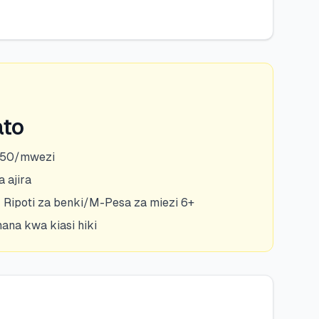
ato
,250/mwezi
 ajira
 Ripoti za benki/M-Pesa za miezi 6+
na kwa kiasi hiki