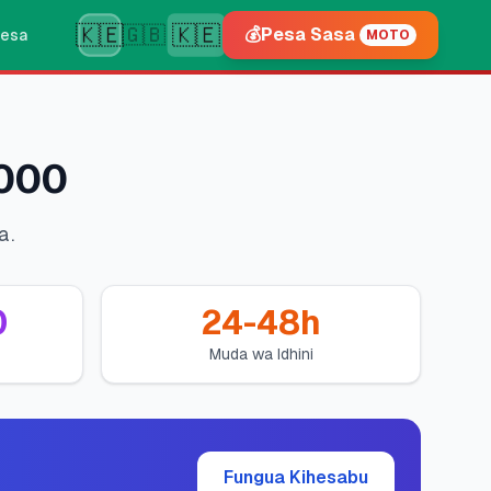
🇰🇪
🇰🇪
🇬🇧
💰
Pesa Sasa
esa
MOTO
,000
a.
0
24-48h
Muda wa Idhini
Fungua Kihesabu