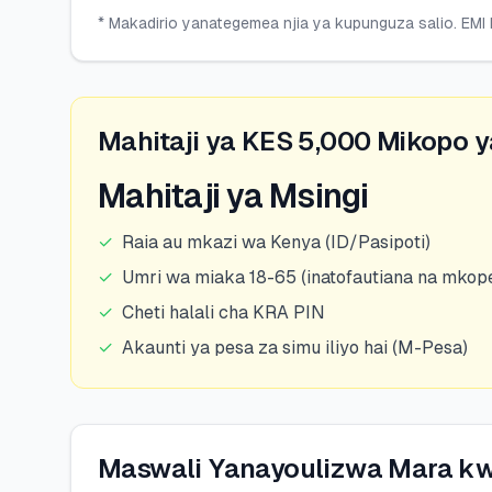
* Makadirio yanategemea njia ya kupunguza salio. EMI h
Mahitaji ya KES 5,000 Mikopo ya
Mahitaji ya Msingi
✓
Raia au mkazi wa Kenya (ID/Pasipoti)
✓
Umri wa miaka 18-65 (inatofautiana na mkope
✓
Cheti halali cha KRA PIN
✓
Akaunti ya pesa za simu iliyo hai (M-Pesa)
Maswali Yanayoulizwa Mara kwa