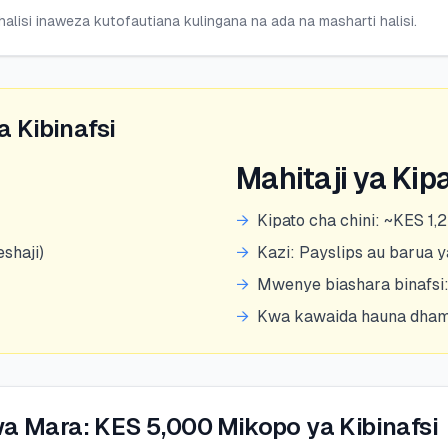
alisi inaweza kutofautiana kulingana na ada na masharti halisi.
 Kibinafsi
Mahitaji ya Kip
→
Kipato cha chini: ~KES 1
shaji)
→
Kazi: Payslips au barua ya
→
Mwenye biashara binafsi:
→
Kwa kawaida hauna dhama
 Mara: KES 5,000 Mikopo ya Kibinafsi