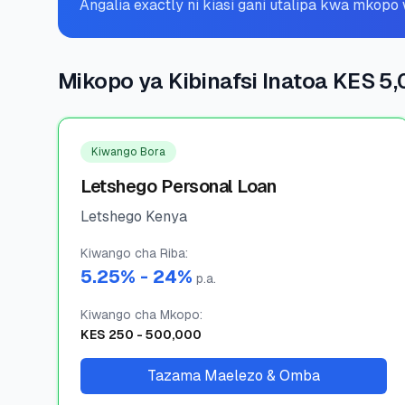
Angalia exactly ni kiasi gani utalipa kwa mkop
Mikopo ya Kibinafsi Inatoa KES 5
Kiwango Bora
Letshego Personal Loan
Letshego Kenya
Kiwango cha Riba
:
5.25
% -
24
%
p.a.
Kiwango cha Mkopo
:
KES
250
-
500,000
Tazama Maelezo & Omba