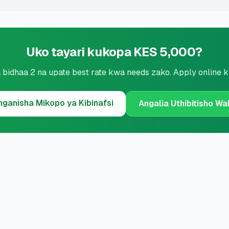
Uko tayari kukopa KES 5,000?
 bidhaa 2 na upate best rate kwa needs zako. Apply online 
nganisha
Mikopo ya Kibinafsi
Angalia Uthibitisho Wa