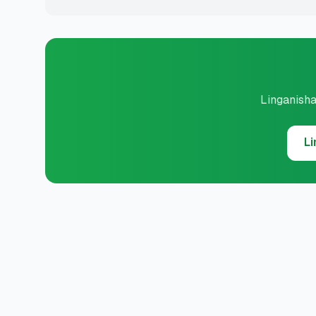
Linganisha
Li