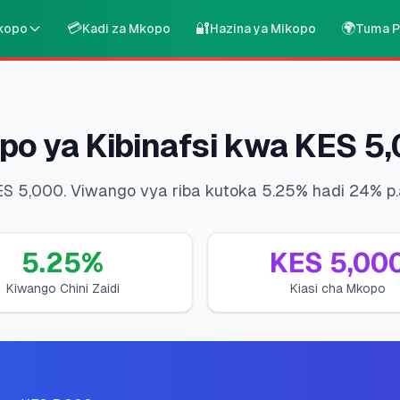
💳
🔐
🌍
kopo
Kadi za Mkopo
Hazina ya Mikopo
Tuma P
po ya Kibinafsi kwa KES 5
KES 5,000. Viwango vya riba kutoka 5.25% hadi 24% p.
5.25
%
KES
5,00
Kiwango Chini Zaidi
Kiasi cha Mkopo