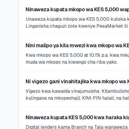
Ninaweza kupata mkopo wa KES 5,000 wap
Unaweza kupata mkopo wa KES 5,000 kutoka kwa
Linganisha chaguzi zote kwenye PesaMarket ili
Nini malipo ya kila mwezi kwa mkopo wa K
Kwa mkopo wa KES 5,000 at 10.1% p.a. kwa miez
muda wa mkopo na kiwango cha riba yako.
Ni vigezo gani vinahitajika kwa mkopo wa
Vigezo kwa kawaida vinajumuisha: Kitambulisho 
kulingana na mkopeshaji), KRA PIN halali, na hal
Ninaweza kupata KES 5,000 kwa haraka kia
Digital lenders kama Branch na Tala wanaweza