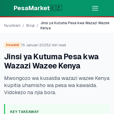
Skip to main content
PesaMarket
🇰🇪
Jinsi ya Kutuma Pesa kwa Wazazi Wazee
Pesa Sasa
⚡
Nyumbani
/
Blogi
/
MOTO
Kenya
Pata pesa kwa dakika
15 Januari 2025
2
min read
Kiswahili
🌍
CHAGUA NCHI
Jinsi ya Kutuma Pesa kwa
🇰🇪
Kenya
Wazazi Wazee Kenya
Mwongozo wa kusaidia wazazi wazee Kenya
💳
BIDHAA
kupitia uhamisho wa pesa wa kawaida.
🎯
Pata Mkopo
Vidokezo na njia bora.
💳
Kadi za Mkopo
KEY TAKEAWAY