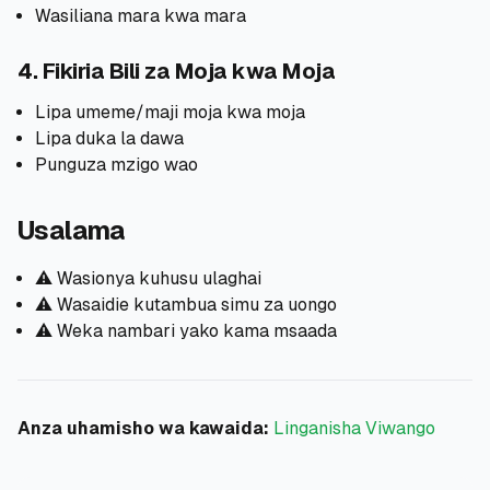
Wasiliana mara kwa mara
4. Fikiria Bili za Moja kwa Moja
Lipa umeme/maji moja kwa moja
Lipa duka la dawa
Punguza mzigo wao
Usalama
⚠️ Wasionya kuhusu ulaghai
⚠️ Wasaidie kutambua simu za uongo
⚠️ Weka nambari yako kama msaada
Anza uhamisho wa kawaida:
Linganisha Viwango