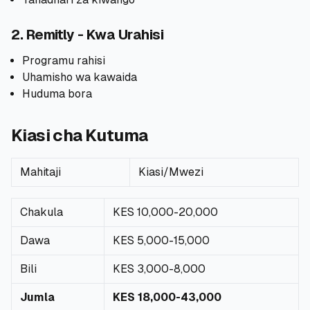
🧮
Vikokotoo
2. Remitly - Kwa Urahisi
Programu rahisi
📰
Blogu
Uhamisho wa kawaida
Huduma bora
🏢
KAMPUNI
Kiasi cha Kutuma
ℹ️
Kuhusu Sisi
Mahitaji
Kiasi/Mwezi
📧
Wasiliana Nasi
Chakula
KES 10,000-20,000
Dawa
KES 5,000-15,000
🇰🇪
🇬🇧
Bili
KES 3,000-8,000
Jumla
KES 18,000-43,000
🎯
Tafuta Mkopo Wako Bora