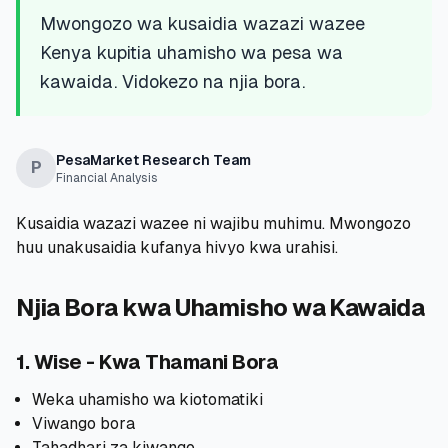
💰
Mikopo ya Kibinafsi
Mwongozo wa kusaidia wazazi wazee
Kenya kupitia uhamisho wa pesa wa
📱
Mikopo ya Simu
kawaida. Vidokezo na njia bora.
🏢
Mikopo ya Biashara
PesaMarket Research Team
P
Financial Analysis
🏦
Akaunti za Akiba
Kusaidia wazazi wazee ni wajibu muhimu. Mwongozo
huu unakusaidia kufanya hivyo kwa urahisi.
🛠️
ZANA NA RASILIMALI
Njia Bora kwa Uhamisho wa Kawaida
🔐
Hazina ya Mikopo
1. Wise - Kwa Thamani Bora
🌍
Tuma Pesa
Weka uhamisho wa kiotomatiki
Viwango bora
🏦
Benki
Tahadhari za kiwango