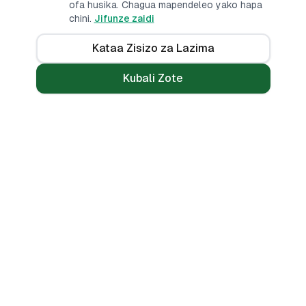
ofa husika. Chagua mapendeleo yako hapa
chini.
Jifunze zaidi
Kataa Zisizo za Lazima
Kubali Zote
Mikopo
Zana
Mikopo ya Kibinafsi
Benki Zote
Mikopo ya Haraka
Linganisha
Mikopo ya Simu
Vikokotoo