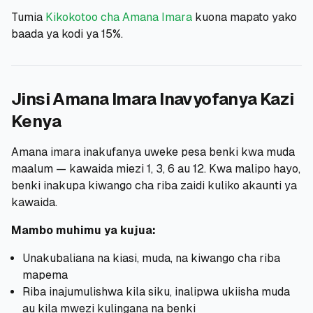
Tumia
Kikokotoo cha Amana Imara
kuona mapato yako
baada ya kodi ya 15%.
Jinsi Amana Imara Inavyofanya Kazi
Kenya
Amana imara inakufanya uweke pesa benki kwa muda
maalum — kawaida miezi 1, 3, 6 au 12. Kwa malipo hayo,
benki inakupa kiwango cha riba zaidi kuliko akaunti ya
kawaida.
Mambo muhimu ya kujua:
Unakubaliana na kiasi, muda, na kiwango cha riba
mapema
Riba inajumulishwa kila siku, inalipwa ukiisha muda
au kila mwezi kulingana na benki