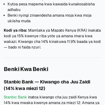
Kutoa pesa mapema kwa kawaida kunakosabisha
adhabu
Benki nyingi zinaendesha amana moja kwa moja
ukiisha muda
Kodi ya riba:
Mamlaka ya Mapato Kenya (KRA) inakata
kodi ya 15% kwenye riba yote ya amana imara kwa
wakazi. Kiwango cha 14% kinakuwa 11.9% baada ya kodi
— bado ni faida nzuri.
Benki Kwa Benki
Stanbic Bank — Kiwango cha Juu Zaidi
(14% kwa miezi 12)
Stanbic Bank
inatoa kiwango cha juu zaidi Kenya kwa
14% kwa mwaka kwenye amana za miezi 12. Amana ya