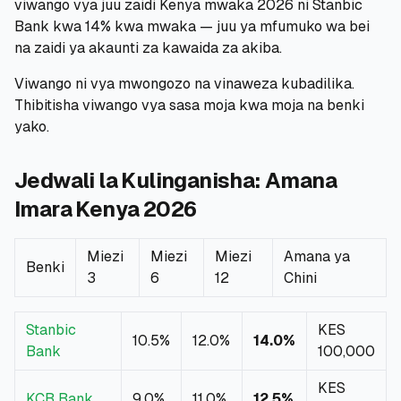
viwango vya juu zaidi Kenya mwaka 2026 ni Stanbic
Bank kwa 14% kwa mwaka — juu ya mfumuko wa bei
🧮
Vikokotoo
na zaidi ya akaunti za kawaida za akiba.
Viwango ni vya mwongozo na vinaweza kubadilika.
📰
Blogu
Thibitisha viwango vya sasa moja kwa moja na benki
yako.
🏢
KAMPUNI
Jedwali la Kulinganisha: Amana
Imara Kenya 2026
ℹ️
Kuhusu Sisi
Miezi
Miezi
Miezi
Amana ya
📧
Wasiliana Nasi
Benki
3
6
12
Chini
Stanbic
KES
🇰🇪
🇬🇧
10.5%
12.0%
14.0%
Bank
100,000
KES
🎯
Tafuta Mkopo Wako Bora
KCB Bank
9.0%
11.0%
12.5%