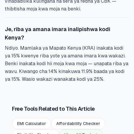
vinabadilika kulingana na sera ya fedha ya CBK —
thibitisha moja kwa moja na benki.
Je, riba ya amana imara inalipishwa kodi
Kenya?
Ndiyo. Mamlaka ya Mapato Kenya (KRA) inakata kodi
ya 15% kwenye riba yote ya amana imara kwa wakazi.
Benki inakata kodi hii moja kwa moja — unapata riba ya
wavu. Kiwango cha 14% kinakuwa 11.9% baada ya kodi
ya 15%. Wasio wakazi wanakata kodi ya 25%.
Free Tools Related to This Article
EMI Calculator
Affordability Checker