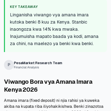
💰
Mikopo ya Kibinafsi
KEY TAKEAWAY
Linganisha viwango vya amana imara
📱
Mikopo ya Simu
kutoka benki 8 kuu za Kenya. Stanbic
inaongoza kwa 14% kwa mwaka.
🏢
Mikopo ya Biashara
Inajumuisha mapato baada ya kodi, amana
za chini, na maelezo ya benki kwa benki.
🏦
Akaunti za Akiba
PesaMarket Research Team
P
Financial Analysis
🛠️
ZANA NA RASILIMALI
🔐
Hazina ya Mikopo
Viwango Bora vya Amana Imara
Kenya 2026
🌍
Tuma Pesa
Amana imara (fixed deposit) ni njia rahisi ya kuweka
akiba na kupata riba iliyohakikishwa. Benki zinazotoa
🏦
Benki