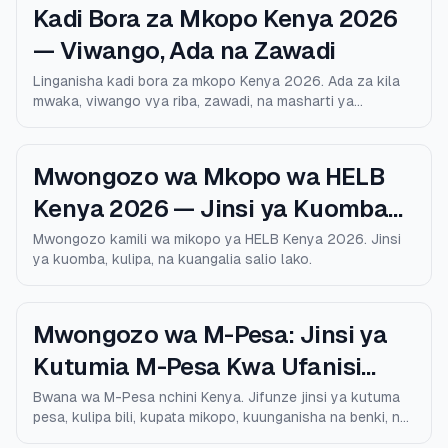
Kadi Bora za Mkopo Kenya 2026
— Viwango, Ada na Zawadi
Linganisha kadi bora za mkopo Kenya 2026. Ada za kila
mwaka, viwango vya riba, zawadi, na masharti ya
kustahiki.
Mwongozo wa Mkopo wa HELB
Kenya 2026 — Jinsi ya Kuomba
na Kulipa
Mwongozo kamili wa mikopo ya HELB Kenya 2026. Jinsi
ya kuomba, kulipa, na kuangalia salio lako.
Mwongozo wa M-Pesa: Jinsi ya
Kutumia M-Pesa Kwa Ufanisi
nchini Kenya
Bwana wa M-Pesa nchini Kenya. Jifunze jinsi ya kutuma
pesa, kulipa bili, kupata mikopo, kuunganisha na benki, na
kutumia M-Pesa kwa usalama na kwa gharama...