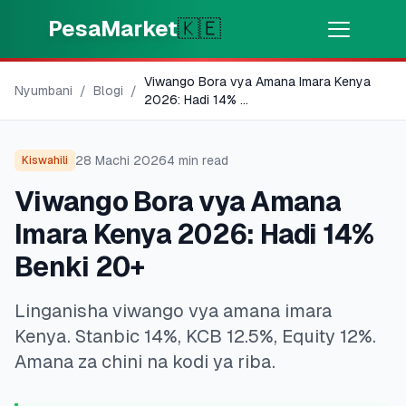
Skip to main content
PesaMarket
🇰🇪
Viwango Bora vya Amana Imara Kenya
Pesa Sasa
⚡
Nyumbani
/
Blogi
/
MOTO
2026: Hadi 14%
...
Pata pesa kwa dakika
28 Machi 2026
4
min read
Kiswahili
🌍
CHAGUA NCHI
Viwango Bora vya Amana
🇰🇪
Kenya
Imara Kenya 2026: Hadi 14%
Benki 20+
💳
BIDHAA
Linganisha viwango vya amana imara
🎯
Pata Mkopo
Kenya. Stanbic 14%, KCB 12.5%, Equity 12%.
Amana za chini na kodi ya riba.
💳
Kadi za Mkopo