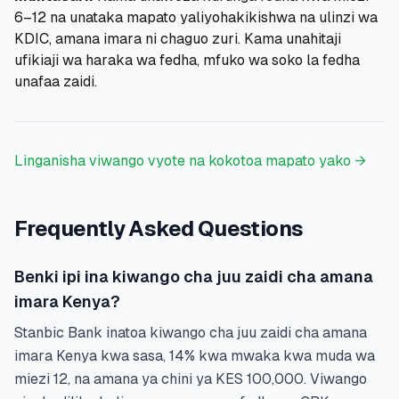
6–12 na unataka mapato yaliyohakikishwa na ulinzi wa
KDIC, amana imara ni chaguo zuri. Kama unahitaji
ufikiaji wa haraka wa fedha, mfuko wa soko la fedha
unafaa zaidi.
Linganisha viwango vyote na kokotoa mapato yako →
Frequently Asked Questions
Benki ipi ina kiwango cha juu zaidi cha amana
imara Kenya?
Stanbic Bank inatoa kiwango cha juu zaidi cha amana
imara Kenya kwa sasa, 14% kwa mwaka kwa muda wa
miezi 12, na amana ya chini ya KES 100,000. Viwango