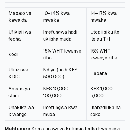
Mapato ya
10–14% kwa
14–17% kwa
kawaida
mwaka
mwaka
Ufikiaji wa
Imefungwa hadi
Utoaji siku ile
fedha
ukiisha muda
ile au T+1
15% WHT kwenye
15% WHT
Kodi
riba
kwenye riba
Ulinzi wa
Ndiyo (hadi KES
Hapana
KDIC
500,000)
Amana ya
KES 10,000–
KES 1,000–
chini
100,000
5,000
Uhakika wa
Imefungwa kwa
Inabadilika na
kiwango
muda
soko
Muhtasari:
Kama unaweza kufunga fedha kwa miezi