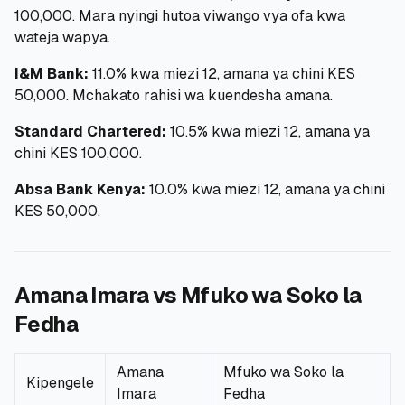
100,000. Mara nyingi hutoa viwango vya ofa kwa
wateja wapya.
I&M Bank:
11.0% kwa miezi 12, amana ya chini KES
50,000. Mchakato rahisi wa kuendesha amana.
Standard Chartered:
10.5% kwa miezi 12, amana ya
chini KES 100,000.
Absa Bank Kenya:
10.0% kwa miezi 12, amana ya chini
KES 50,000.
Amana Imara vs Mfuko wa Soko la
Fedha
Amana
Mfuko wa Soko la
Kipengele
Imara
Fedha