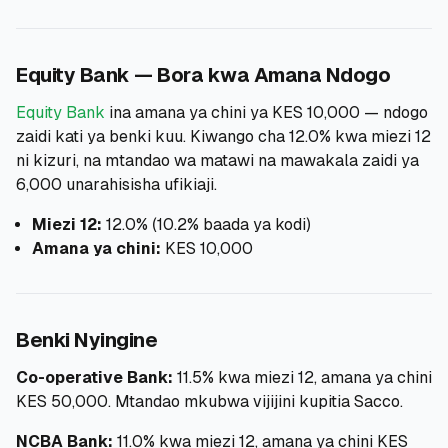
Equity Bank — Bora kwa Amana Ndogo
Equity Bank
ina amana ya chini ya KES 10,000 — ndogo
zaidi kati ya benki kuu. Kiwango cha 12.0% kwa miezi 12
ni kizuri, na mtandao wa matawi na mawakala zaidi ya
6,000 unarahisisha ufikiaji.
Miezi 12:
12.0% (10.2% baada ya kodi)
Amana ya chini:
KES 10,000
Benki Nyingine
Co-operative Bank:
11.5% kwa miezi 12, amana ya chini
KES 50,000. Mtandao mkubwa vijijini kupitia Sacco.
NCBA Bank:
11.0% kwa miezi 12, amana ya chini KES