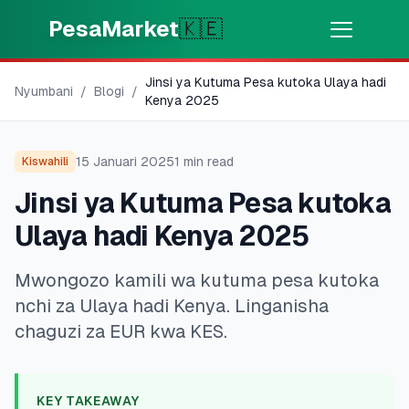
Skip to main content
PesaMarket
🇰🇪
Jinsi ya Kutuma Pesa kutoka Ulaya hadi
Pesa Sasa
⚡
Nyumbani
/
Blogi
/
MOTO
Kenya 2025
Pata pesa kwa dakika
15 Januari 2025
1
min read
Kiswahili
🌍
CHAGUA NCHI
Jinsi ya Kutuma Pesa kutoka
🇰🇪
Kenya
Ulaya hadi Kenya 2025
Mwongozo kamili wa kutuma pesa kutoka
💳
BIDHAA
nchi za Ulaya hadi Kenya. Linganisha
🎯
Pata Mkopo
chaguzi za EUR kwa KES.
💳
Kadi za Mkopo
KEY TAKEAWAY