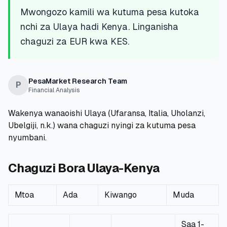
💰
Mikopo ya Kibinafsi
Mwongozo kamili wa kutuma pesa kutoka
nchi za Ulaya hadi Kenya. Linganisha
📱
Mikopo ya Simu
chaguzi za EUR kwa KES.
🏢
Mikopo ya Biashara
PesaMarket Research Team
P
Financial Analysis
🏦
Akaunti za Akiba
Wakenya wanaoishi Ulaya (Ufaransa, Italia, Uholanzi,
Ubelgiji, n.k.) wana chaguzi nyingi za kutuma pesa
nyumbani.
🛠️
ZANA NA RASILIMALI
🔐
Hazina ya Mikopo
Chaguzi Bora Ulaya-Kenya
🌍
Tuma Pesa
Mtoa
Ada
Kiwango
Muda
🏦
Benki
Saa 1-