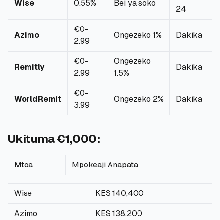
Wise
0.55%
Bei ya soko
24
🧮
Vikokotoo
€0-
Azimo
Ongezeko 1%
Dakika
2.99
📰
Blogu
€0-
Ongezeko
Remitly
Dakika
2.99
1.5%
🏢
KAMPUNI
€0-
WorldRemit
Ongezeko 2%
Dakika
3.99
ℹ️
Kuhusu Sisi
Ukituma €1,000:
📧
Wasiliana Nasi
Mtoa
Mpokeaji Anapata
🇰🇪
🇬🇧
Wise
KES 140,400
Azimo
KES 138,200
🎯
Tafuta Mkopo Wako Bora