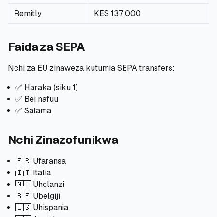
Remitly
KES 137,000
Faida za SEPA
Nchi za EU zinaweza kutumia SEPA transfers:
✅ Haraka (siku 1)
✅ Bei nafuu
✅ Salama
Nchi Zinazofunikwa
🇫🇷 Ufaransa
🇮🇹 Italia
🇳🇱 Uholanzi
🇧🇪 Ubelgiji
🇪🇸 Uhispania