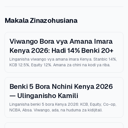
Makala Zinazohusiana
Viwango Bora vya Amana Imara
Kenya 2026: Hadi 14% Benki 20+
Linganisha viwango vya amana imara Kenya. Stanbic 14%,
KCB 12.5%, Equity 12%. Amana za chini na kodi ya riba.
Benki 5 Bora Nchini Kenya 2026
— Ulinganisho Kamili
Linganisha benki 5 bora Kenya 2026: KCB, Equity, Co-op,
NCBA, Absa. Viwango, ada, na huduma za kidijitali.