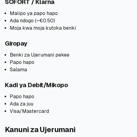
SOFORT / Klarna
Malipo ya papo hapo
Ada ndogo (~€0.50)
Moja kwa moja kutoka benki
Giropay
Benki za Ujerumani pekee
Papo hapo
Salama
Kadi ya Debit/Mikopo
Papo hapo
Ada za juu
Visa/Mastercard
Kanuni za Ujerumani