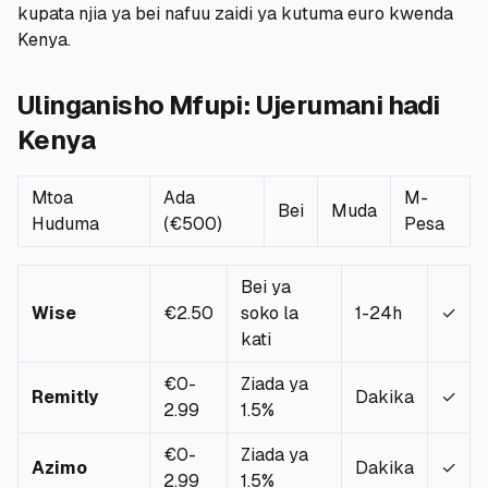
kupata njia ya bei nafuu zaidi ya kutuma euro kwenda
Kenya.
🧮
Vikokotoo
Ulinganisho Mfupi: Ujerumani hadi
📰
Blogu
Kenya
Mtoa
Ada
M-
🏢
KAMPUNI
Bei
Muda
Huduma
(€500)
Pesa
ℹ️
Kuhusu Sisi
Bei ya
Wise
📧
€2.50
soko la
1-24h
✓
Wasiliana Nasi
kati
€0-
Ziada ya
Remitly
Dakika
✓
🇰🇪
🇬🇧
2.99
1.5%
€0-
Ziada ya
Azimo
Dakika
✓
🎯
Tafuta Mkopo Wako Bora
2.99
1.5%