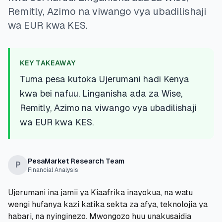
💰
Mikopo ya Kibinafsi
Remitly, Azimo na viwango vya ubadilishaji
wa EUR kwa KES.
📱
Mikopo ya Simu
🏢
Mikopo ya Biashara
KEY TAKEAWAY
Tuma pesa kutoka Ujerumani hadi Kenya
🏦
Akaunti za Akiba
kwa bei nafuu. Linganisha ada za Wise,
Remitly, Azimo na viwango vya ubadilishaji
wa EUR kwa KES.
🛠️
ZANA NA RASILIMALI
🔐
Hazina ya Mikopo
PesaMarket Research Team
P
Financial Analysis
🌍
Tuma Pesa
Ujerumani ina jamii ya Kiaafrika inayokua, na watu
wengi hufanya kazi katika sekta za afya, teknolojia ya
🏦
Benki
habari, na nyinginezo. Mwongozo huu unakusaidia