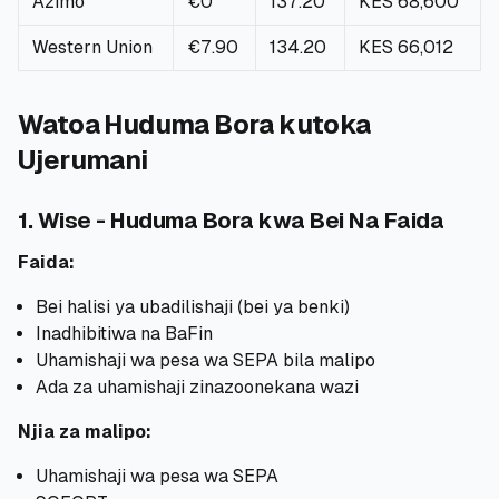
Azimo
€0
137.20
KES 68,600
Western Union
€7.90
134.20
KES 66,012
Watoa Huduma Bora kutoka
Ujerumani
1. Wise - Huduma Bora kwa Bei Na Faida
Faida:
Bei halisi ya ubadilishaji (bei ya benki)
Inadhibitiwa na BaFin
Uhamishaji wa pesa wa SEPA bila malipo
Ada za uhamishaji zinazoonekana wazi
Njia za malipo:
Uhamishaji wa pesa wa SEPA