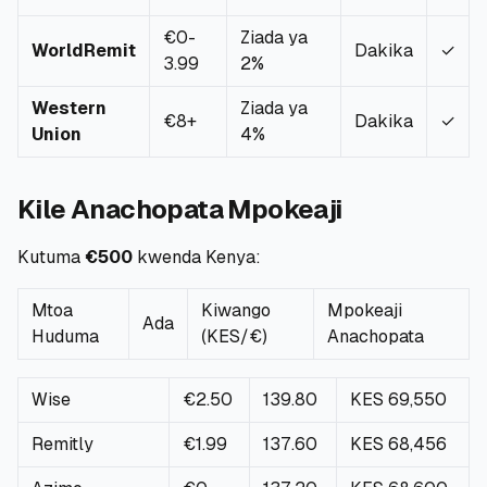
€0-
Ziada ya
WorldRemit
Dakika
✓
3.99
2%
Western
Ziada ya
€8+
Dakika
✓
Union
4%
Kile Anachopata Mpokeaji
Kutuma
€500
kwenda Kenya:
Mtoa
Kiwango
Mpokeaji
Ada
Huduma
(KES/€)
Anachopata
Wise
€2.50
139.80
KES 69,550
Remitly
€1.99
137.60
KES 68,456