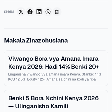
Shiriki
:
Makala Zinazohusiana
Viwango Bora vya Amana Imara
Kenya 2026: Hadi 14% Benki 20+
Linganisha viwango vya amana imara Kenya. Stanbic 14%,
KCB 12.5%, Equity 12%. Amana za chini na kodi ya riba.
Benki 5 Bora Nchini Kenya 2026
— Ulinganisho Kamili