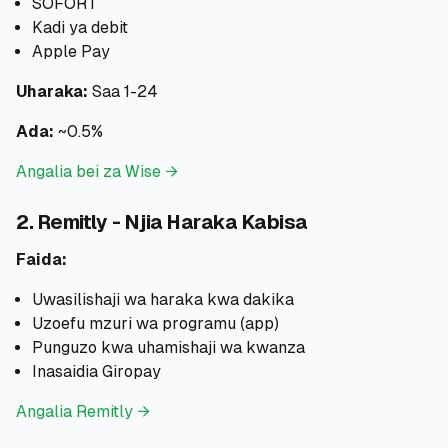
SOFORT
Kadi ya debit
Apple Pay
Uharaka:
Saa 1-24
Ada:
~0.5%
Angalia bei za Wise →
2. Remitly - Njia Haraka Kabisa
Faida:
Uwasilishaji wa haraka kwa dakika
Uzoefu mzuri wa programu (app)
Punguzo kwa uhamishaji wa kwanza
Inasaidia Giropay
Angalia Remitly →