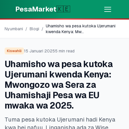
Skip to main content
PesaMarket
🇰🇪
Uhamisho wa pesa kutoka Ujerumani
Pesa Sasa
⚡
Nyumbani
/
Blogi
/
MOTO
kwenda Kenya: Mw
...
Pata pesa kwa dakika
15 Januari 2025
5
min read
Kiswahili
🌍
CHAGUA NCHI
Uhamisho wa pesa kutoka
🇰🇪
Kenya
Ujerumani kwenda Kenya:
Mwongozo wa Sera za
💳
BIDHAA
Uhamishaji Pesa wa EU
🎯
Pata Mkopo
mwaka wa 2025.
💳
Kadi za Mkopo
Tuma pesa kutoka Ujerumani hadi Kenya
kwa bei nafuu. Linganisha ada za Wise,