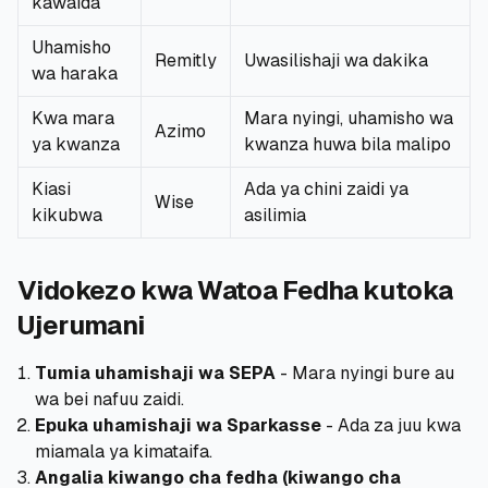
kawaida
Uhamisho
Remitly
Uwasilishaji wa dakika
wa haraka
Kwa mara
Mara nyingi, uhamisho wa
Azimo
ya kwanza
kwanza huwa bila malipo
Kiasi
Ada ya chini zaidi ya
Wise
kikubwa
asilimia
Vidokezo kwa Watoa Fedha kutoka
Ujerumani
Tumia uhamishaji wa SEPA
- Mara nyingi bure au
wa bei nafuu zaidi.
Epuka uhamishaji wa Sparkasse
- Ada za juu kwa
miamala ya kimataifa.
Angalia kiwango cha fedha (kiwango cha