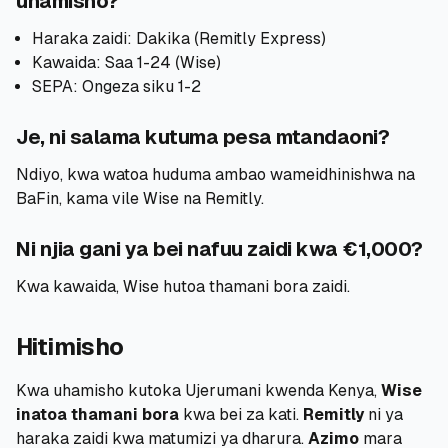
uhamisho?
Haraka zaidi: Dakika (Remitly Express)
Kawaida: Saa 1-24 (Wise)
SEPA: Ongeza siku 1-2
Je, ni salama kutuma pesa mtandaoni?
Ndiyo, kwa watoa huduma ambao wameidhinishwa na
BaFin, kama vile Wise na Remitly.
Ni njia gani ya bei nafuu zaidi kwa €1,000?
Kwa kawaida, Wise hutoa thamani bora zaidi.
Hitimisho
Kwa uhamisho kutoka Ujerumani kwenda Kenya,
Wise
inatoa thamani bora
kwa bei za kati.
Remitly
ni ya
haraka zaidi kwa matumizi ya dharura.
Azimo
mara