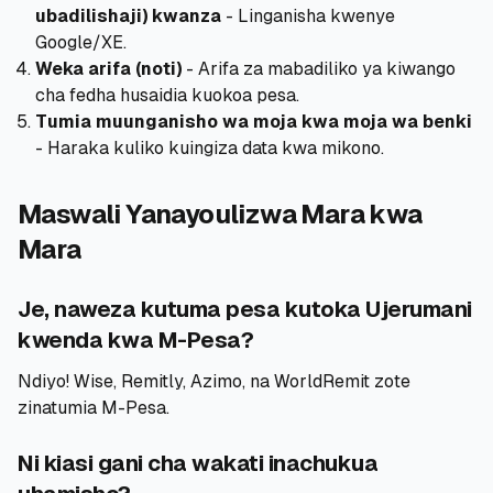
ubadilishaji) kwanza
- Linganisha kwenye
Google/XE.
Weka arifa (noti)
- Arifa za mabadiliko ya kiwango
cha fedha husaidia kuokoa pesa.
Tumia muunganisho wa moja kwa moja wa benki
- Haraka kuliko kuingiza data kwa mikono.
Maswali Yanayoulizwa Mara kwa
Mara
Je, naweza kutuma pesa kutoka Ujerumani
kwenda kwa M-Pesa?
Ndiyo! Wise, Remitly, Azimo, na WorldRemit zote
zinatumia M-Pesa.
Ni kiasi gani cha wakati inachukua