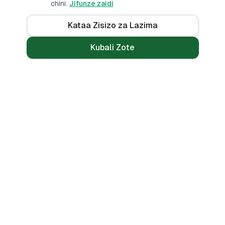
chini.
Jifunze zaidi
Kataa Zisizo za Lazima
Kubali Zote
Mikopo
Zana
Mikopo ya Kibinafsi
Benki Zote
Mikopo ya Haraka
Linganisha
Mikopo ya Simu
Vikokotoo
Bila CRB
Alama ya Mkopo