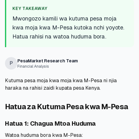
💰
Mikopo ya Kibinafsi
KEY TAKEAWAY
Mwongozo kamili wa kutuma pesa moja
📱
Mikopo ya Simu
kwa moja kwa M-Pesa kutoka nchi yoyote.
Hatua rahisi na watoa huduma bora.
🏢
Mikopo ya Biashara
🏦
Akaunti za Akiba
PesaMarket Research Team
P
Financial Analysis
Kutuma pesa moja kwa moja kwa M-Pesa ni njia
🛠️
ZANA NA RASILIMALI
haraka na rahisi zaidi kupata pesa Kenya.
🔐
Hazina ya Mikopo
Hatua za Kutuma Pesa kwa M-Pesa
🌍
Tuma Pesa
Hatua 1: Chagua Mtoa Huduma
🏦
Benki
Watoa huduma bora kwa M-Pesa: