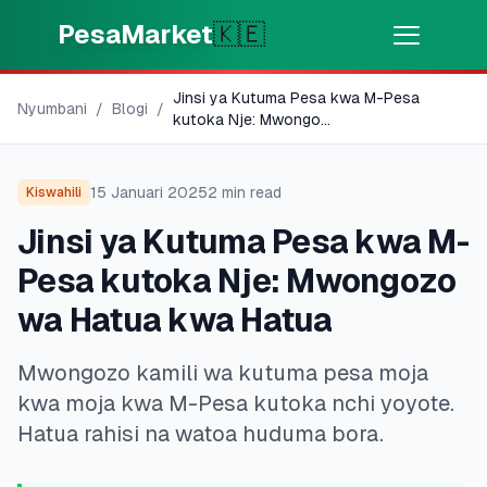
Skip to main content
PesaMarket
🇰🇪
Jinsi ya Kutuma Pesa kwa M-Pesa
Pesa Sasa
⚡
Nyumbani
/
Blogi
/
MOTO
kutoka Nje: Mwongo
...
Pata pesa kwa dakika
15 Januari 2025
2
min read
Kiswahili
🌍
CHAGUA NCHI
Jinsi ya Kutuma Pesa kwa M-
🇰🇪
Kenya
Pesa kutoka Nje: Mwongozo
wa Hatua kwa Hatua
💳
BIDHAA
Mwongozo kamili wa kutuma pesa moja
🎯
Pata Mkopo
kwa moja kwa M-Pesa kutoka nchi yoyote.
Hatua rahisi na watoa huduma bora.
💳
Kadi za Mkopo