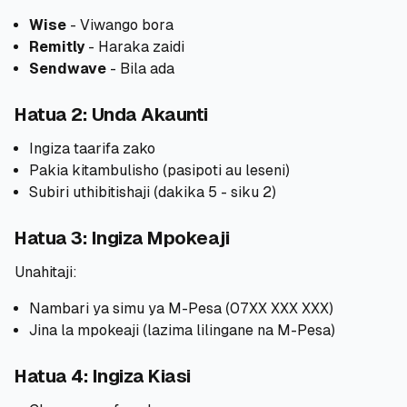
Wise
- Viwango bora
🧮
Vikokotoo
Remitly
- Haraka zaidi
Sendwave
- Bila ada
📰
Blogu
Hatua 2: Unda Akaunti
Ingiza taarifa zako
Pakia kitambulisho (pasipoti au leseni)
🏢
KAMPUNI
Subiri uthibitishaji (dakika 5 - siku 2)
ℹ️
Kuhusu Sisi
Hatua 3: Ingiza Mpokeaji
📧
Wasiliana Nasi
Unahitaji:
Nambari ya simu ya M-Pesa (07XX XXX XXX)
Jina la mpokeaji (lazima lilingane na M-Pesa)
🇰🇪
🇬🇧
Hatua 4: Ingiza Kiasi
🎯
Tafuta Mkopo Wako Bora