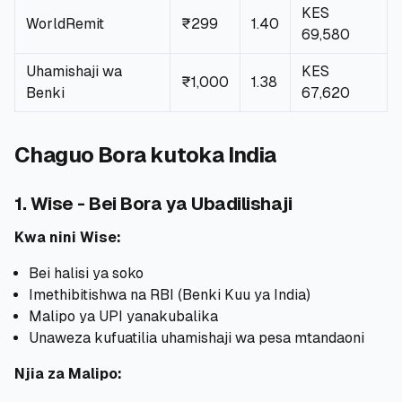
KES
WorldRemit
₹299
1.40
69,580
Uhamishaji wa
KES
₹1,000
1.38
Benki
67,620
Chaguo Bora kutoka India
1. Wise - Bei Bora ya Ubadilishaji
Kwa nini Wise:
Bei halisi ya soko
Imethibitishwa na RBI (Benki Kuu ya India)
Malipo ya UPI yanakubalika
Unaweza kufuatilia uhamishaji wa pesa mtandaoni
Njia za Malipo: