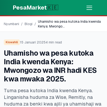
Skip to main content
PesaMarket
🇰🇪
Uhamisho wa pesa kutoka India kwenda
Pesa Sasa
⚡
Nyumbani
/
Blogi
/
MOTO
Kenya: Mwongo
...
Pata pesa kwa dakika
15 Januari 2025
4
min read
Kiswahili
🌍
CHAGUA NCHI
Uhamisho wa pesa kutoka
🇰🇪
Kenya
India kwenda Kenya:
Mwongozo wa INR hadi KES
💳
BIDHAA
kwa mwaka 2025.
🎯
Pata Mkopo
Tuma pesa kutoka India kwenda Kenya.
Linganisha huduma za Wise, Remitly, na
💳
Kadi za Mkopo
huduma za benki kwa ajili ya uhamishaji wa