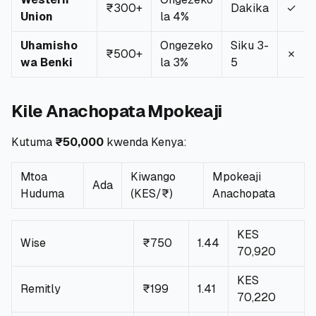
₹300+
Dakika
✓
Union
la 4%
Uhamisho
Ongezeko
Siku 3-
₹500+
✗
wa Benki
la 3%
5
Kile Anachopata Mpokeaji
Kutuma
₹50,000
kwenda Kenya:
Mtoa
Kiwango
Mpokeaji
Ada
Huduma
(KES/₹)
Anachopata
KES
Wise
₹750
1.44
70,920
KES
Remitly
₹199
1.41
70,220