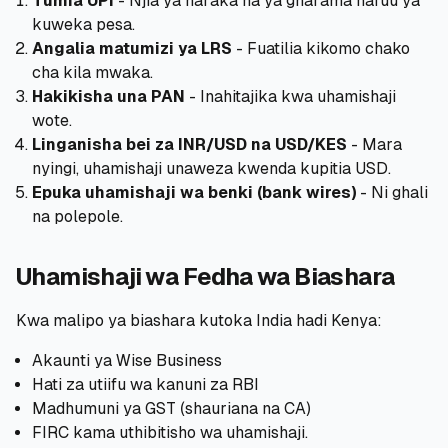
Tumia UPI
- Njia ya haraka na ya gharama nafuu ya
kuweka pesa.
Angalia matumizi ya LRS
- Fuatilia kikomo chako
cha kila mwaka.
Hakikisha una PAN
- Inahitajika kwa uhamishaji
wote.
Linganisha bei za INR/USD na USD/KES
- Mara
nyingi, uhamishaji unaweza kwenda kupitia USD.
Epuka uhamishaji wa benki (bank wires)
- Ni ghali
na polepole.
Uhamishaji wa Fedha wa Biashara
Kwa malipo ya biashara kutoka India hadi Kenya:
Akaunti ya Wise Business
Hati za utiifu wa kanuni za RBI
Madhumuni ya GST (shauriana na CA)
FIRC kama uthibitisho wa uhamishaji.