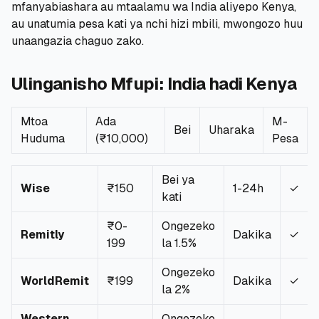
mfanyabiashara au mtaalamu wa India aliyepo Kenya,
au unatumia pesa kati ya nchi hizi mbili, mwongozo huu
🧮
Vikokotoo
unaangazia chaguo zako.
📰
Blogu
Ulinganisho Mfupi: India hadi Kenya
Mtoa
Ada
M-
Bei
Uharaka
🏢
KAMPUNI
Huduma
(₹10,000)
Pesa
ℹ️
Kuhusu Sisi
Bei ya
Wise
₹150
1-24h
✓
kati
📧
Wasiliana Nasi
₹0-
Ongezeko
Remitly
Dakika
✓
199
la 1.5%
🇰🇪
🇬🇧
Ongezeko
WorldRemit
₹199
Dakika
✓
la 2%
🎯
Tafuta Mkopo Wako Bora
Western
Ongezeko