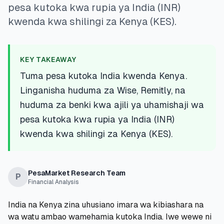
pesa kutoka kwa rupia ya India (INR)
💰
Mikopo ya Kibinafsi
kwenda kwa shilingi za Kenya (KES).
📱
Mikopo ya Simu
KEY TAKEAWAY
🏢
Mikopo ya Biashara
Tuma pesa kutoka India kwenda Kenya.
Linganisha huduma za Wise, Remitly, na
🏦
Akaunti za Akiba
huduma za benki kwa ajili ya uhamishaji wa
pesa kutoka kwa rupia ya India (INR)
kwenda kwa shilingi za Kenya (KES).
🛠️
ZANA NA RASILIMALI
🔐
Hazina ya Mikopo
PesaMarket Research Team
P
Financial Analysis
🌍
Tuma Pesa
India na Kenya zina uhusiano imara wa kibiashara na
🏦
Benki
wa watu ambao wamehamia kutoka India. Iwe wewe ni