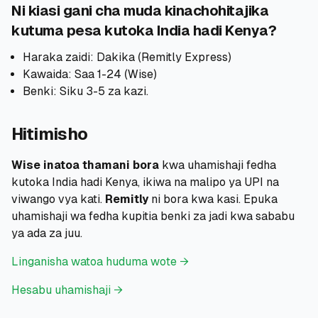
Ni kiasi gani cha muda kinachohitajika
kutuma pesa kutoka India hadi Kenya?
Haraka zaidi: Dakika (Remitly Express)
Kawaida: Saa 1-24 (Wise)
Benki: Siku 3-5 za kazi.
Hitimisho
Wise inatoa thamani bora
kwa uhamishaji fedha
kutoka India hadi Kenya, ikiwa na malipo ya UPI na
viwango vya kati.
Remitly
ni bora kwa kasi. Epuka
uhamishaji wa fedha kupitia benki za jadi kwa sababu
ya ada za juu.
Linganisha watoa huduma wote →
Hesabu uhamishaji →