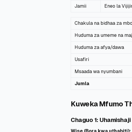
Jamii
Eneo la Vijij
Chakula na bidhaa za mb
Huduma za umeme na maj
Huduma za afya/dawa
Usafiri
Msaada wa nyumbani
Jumla
Kuweka Mfumo Thab
Chaguo 1: Uhamishaji
Wise (Bora kwa uthabiti):