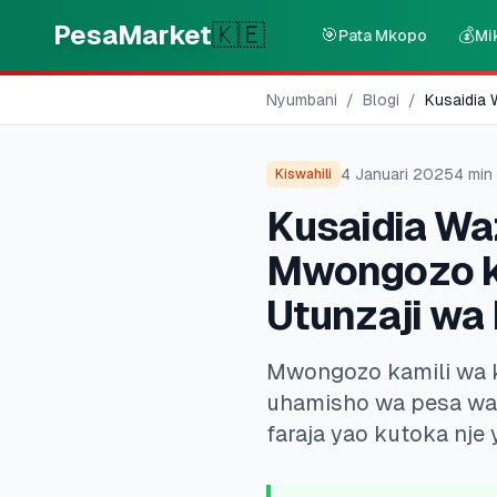
Skip to main content
PesaMarket
🇰🇪
🎯
💰
Pata Mkopo
Mi
Nyumbani
/
Blogi
/
Kusaidia
4 Januari 2025
4
min 
Kiswahili
Kusaidia Wa
Mwongozo kw
Utunzaji wa
Mwongozo kamili wa k
uhamisho wa pesa wa 
faraja yao kutoka nje 