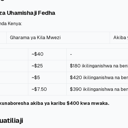
a Uhamishaji Fedha
da Kenya:
Gharama ya Kila Mwezi
Akiba
~$40
-
~$25
$180 ikilinganishwa na ben
~$5
$420 ikilinganishwa na be
~$7.50
$390 ikilinganishwa na be
kunaboresha akiba ya karibu $400 kwa mwaka.
atiliaji