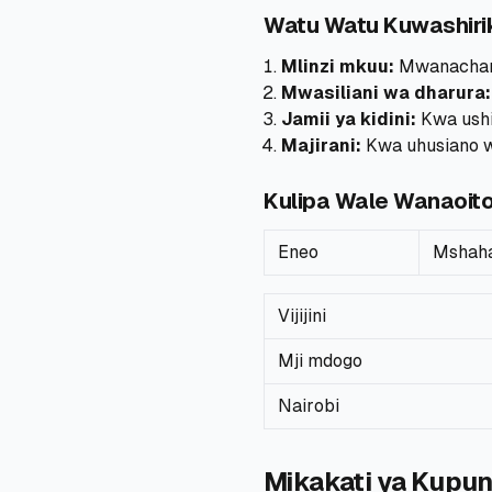
Watu Watu Kuwashiri
Mlinzi mkuu:
Mwanachama
Mwasiliani wa dharura:
Jamii ya kidini:
Kwa ushi
Majirani:
Kwa uhusiano w
Kulipa Wale Wanaoitoa
Eneo
Mshaha
Vijijini
Mji mdogo
Nairobi
Mikakati ya Kupu