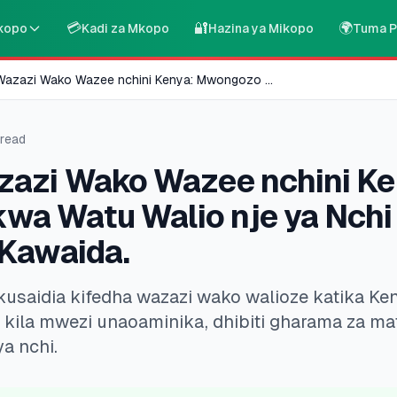
💳
🔐
🌍
kopo
Kadi za Mkopo
Hazina ya Mikopo
Tuma P
 Wazazi Wako Wazee nchini Kenya: Mwongozo
...
read
zazi Wako Wazee nchini Ke
a Watu Walio nje ya Nchi
 Kawaida.
usaidia kifedha wazazi wako walioze katika Ke
kila mwezi unaoaminika, dhibiti gharama za mat
ya nchi.