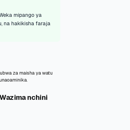
 Weka mipango ya
 na hakikisha faraja
ubwa za maisha ya watu
 unaoaminika.
Wazima nchini