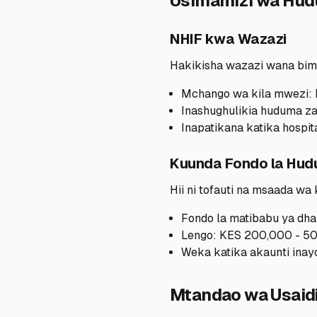
Usimamizi wa Hud
NHIF kwa Wazazi
Hakikisha wazazi wana bim
Mchango wa kila mwezi:
Inashughulikia huduma za 
Inapatikana katika hospi
Kuunda Fondo la Hud
Hii ni tofauti na msaada wa
Fondo la matibabu ya dha
Lengo: KES 200,000 - 50
Weka katika akaunti inay
Mtandao wa Usaidiz