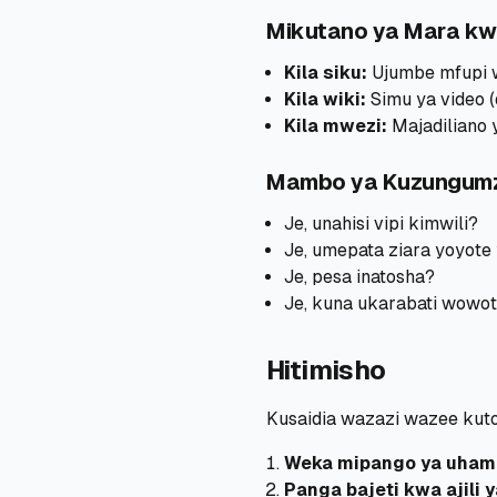
Mikutano ya Mara k
Kila siku:
Ujumbe mfupi 
Kila wiki:
Simu ya video 
Kila mwezi:
Majadiliano 
Mambo ya Kuzungumzi
Je, unahisi vipi kimwili?
Je, umepata ziara yoyote
Je, pesa inatosha?
Je, kuna ukarabati wowot
Hitimisho
Kusaidia wazazi wazee kuto
Weka mipango ya uham
Panga bajeti kwa ajili 