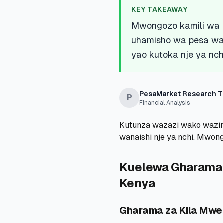
KEY TAKEAWAY
Mwongozo kamili wa k
uhamisho wa pesa wa k
yao kutoka nje ya nchi
PesaMarket Research 
P
Financial Analysis
Kutunza wazazi wako wazim
wanaishi nje ya nchi. Mwon
Kuelewa Gharama 
Kenya
Gharama za Kila Mwe