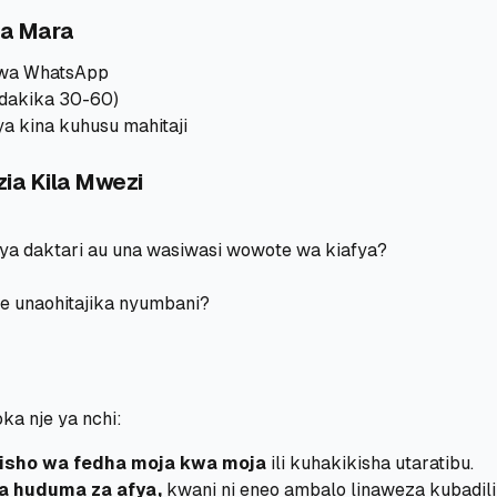
wa Mara
wa WhatsApp
(dakika 30-60)
ya kina kuhusu mahitaji
a Kila Mwezi
 ya daktari au una wasiwasi wowote wa kiafya?
e unaohitajika nyumbani?
ka nje ya nchi:
isho wa fedha moja kwa moja
ili kuhakikisha utaratibu.
ya huduma za afya,
kwani ni eneo ambalo linaweza kubadili