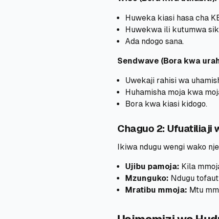
Huweka kiasi hasa cha K
Huwekwa ili kutumwa sik
Ada ndogo sana.
Sendwave (Bora kwa urahi
Uwekaji rahisi wa uhamis
Huhamisha moja kwa moj
Bora kwa kiasi kidogo.
Chaguo 2: Ufuatiliaji 
Ikiwa ndugu wengi wako nje
Ujibu pamoja:
Kila mmoj
Mzunguko:
Ndugu tofauti
Mratibu mmoja:
Mtu mmo