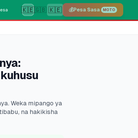
🇰🇪
🇰🇪
🇬🇧
💰
Pesa Sasa
esa
MOTO
nya:
 kuhusu
nya. Weka mipango ya
ibabu, na hakikisha