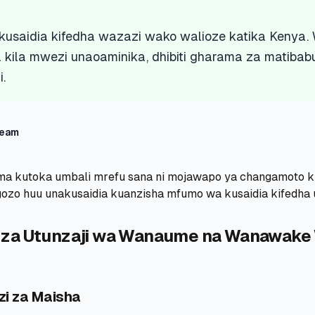
usaidia kifedha wazazi wako walioze katika Kenya.
ila mwezi unaoaminika, dhibiti gharama za matibabu,
.
Team
a kutoka umbali mrefu sana ni mojawapo ya changamoto k
gozo huu unakusaidia kuanzisha mfumo wa kusaidia kifedha
za Utunzaji wa Wanaume na Wanawake 
zi za Maisha