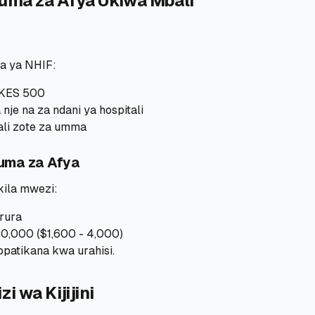
uma za Afya Ukiwa Mbali
a ya NHIF:
 KES 500
nje na za ndani ya hospitali
tali zote za umma
uma za Afya
 kila mwezi:
rura
0,000 ($1,600 - 4,000)
opatikana kwa urahisi.
i wa Kijijini