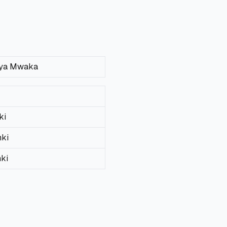
 ya Mwaka
ki
nki
nki