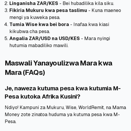
Linganisha ZAR/KES
- Bei hubadilika kila siku.
Fikiria Mukuru kwa pesa taslimu
- Kuna maeneo
mengi ya kuweka pesa.
Tumia Wise kwa bei bora
- Inafaa kwa kiasi
kikubwa cha pesa.
Angalia ZAR/USD na USD/KES
- Mara nyingi
hutumia mabadiliko mawili.
Maswali Yanayoulizwa Mara kwa
Mara (FAQs)
Je, naweza kutuma pesa kwa kutumia M-
Pesa kutoka Afrika Kusini?
Ndiyo! Kampuni za Mukuru, Wise, WorldRemit, na Mama
Money zote zinatoa huduma ya kutuma pesa kwa M-
Pesa.