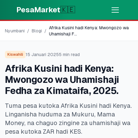
Skip to main content
PesaMarket
🇰🇪
Afrika Kusini hadi Kenya: Mwongozo wa
Pesa Sasa
⚡
Nyumbani
/
Blogi
/
MOTO
Uhamishaji F
...
Pata pesa kwa dakika
15 Januari 2025
5
min read
Kiswahili
🌍
CHAGUA NCHI
Afrika Kusini hadi Kenya:
🇰🇪
Kenya
Mwongozo wa Uhamishaji
Fedha za Kimataifa, 2025.
💳
BIDHAA
Tuma pesa kutoka Afrika Kusini hadi Kenya.
🎯
Pata Mkopo
Linganisha huduma za Mukuru, Mama
Money, na chaguo zingine za uhamishaji wa
💳
Kadi za Mkopo
pesa kutoka ZAR hadi KES.