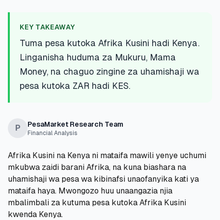
💰
Mikopo ya Kibinafsi
KEY TAKEAWAY
📱
Mikopo ya Simu
Tuma pesa kutoka Afrika Kusini hadi Kenya.
Linganisha huduma za Mukuru, Mama
🏢
Mikopo ya Biashara
Money, na chaguo zingine za uhamishaji wa
pesa kutoka ZAR hadi KES.
🏦
Akaunti za Akiba
PesaMarket Research Team
P
Financial Analysis
🛠️
ZANA NA RASILIMALI
Afrika Kusini na Kenya ni mataifa mawili yenye uchumi
🔐
Hazina ya Mikopo
mkubwa zaidi barani Afrika, na kuna biashara na
uhamishaji wa pesa wa kibinafsi unaofanyika kati ya
🌍
Tuma Pesa
mataifa haya. Mwongozo huu unaangazia njia
mbalimbali za kutuma pesa kutoka Afrika Kusini
🏦
Benki
kwenda Kenya.