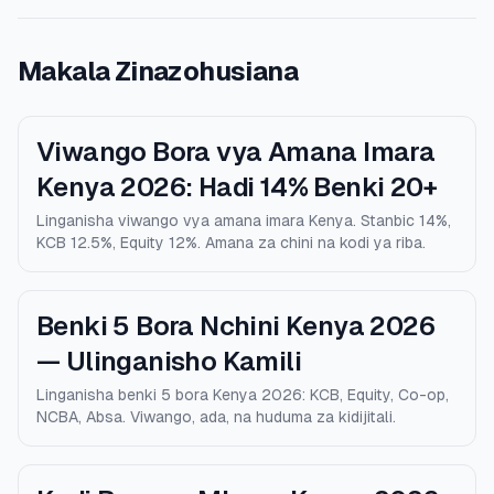
Makala Zinazohusiana
Viwango Bora vya Amana Imara
Kenya 2026: Hadi 14% Benki 20+
Linganisha viwango vya amana imara Kenya. Stanbic 14%,
KCB 12.5%, Equity 12%. Amana za chini na kodi ya riba.
Benki 5 Bora Nchini Kenya 2026
— Ulinganisho Kamili
Linganisha benki 5 bora Kenya 2026: KCB, Equity, Co-op,
NCBA, Absa. Viwango, ada, na huduma za kidijitali.