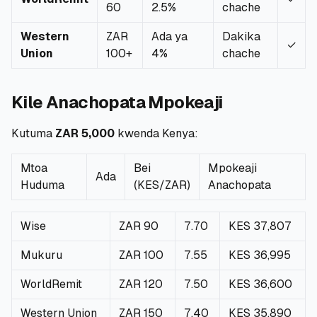
60
2.5%
chache
Western
ZAR
Ada ya
Dakika
✓
Union
100+
4%
chache
Kile Anachopata Mpokeaji
Kutuma
ZAR 5,000
kwenda Kenya:
Mtoa
Bei
Mpokeaji
Ada
Huduma
(KES/ZAR)
Anachopata
Wise
ZAR 90
7.70
KES 37,807
Mukuru
ZAR 100
7.55
KES 36,995
WorldRemit
ZAR 120
7.50
KES 36,600
Western Union
ZAR 150
7.40
KES 35,890