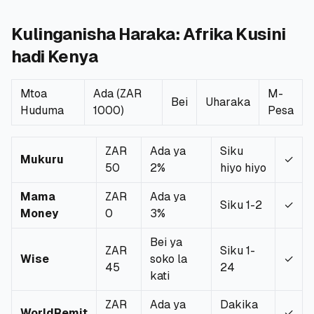
🧮
Vikokotoo
Kulinganisha Haraka: Afrika Kusini
hadi Kenya
📰
Blogu
Mtoa
Ada (ZAR
M-
Bei
Uharaka
Huduma
1000)
Pesa
🏢
KAMPUNI
ZAR
Ada ya
Siku
Mukuru
✓
ℹ️
Kuhusu Sisi
50
2%
hiyo hiyo
Mama
ZAR
Ada ya
📧
Wasiliana Nasi
Siku 1-2
✓
Money
0
3%
Bei ya
ZAR
Siku 1-
Wise
soko la
✓
🇰🇪
🇬🇧
45
24
kati
ZAR
Ada ya
Dakika
🎯
Tafuta Mkopo Wako Bora
WorldRemit
✓