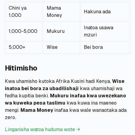
Chini ya
Mama
Hakuna ada
1,000
Money
Inatoa usawa
1,000-5,000
Mukuru
mzuri
5,000+
Wise
Bei bora
Hitimisho
Kwa uhamisho kutoka Afrika Kusini hadi Kenya,
Wise
inatoa bei bora za ubadilishaji
kwa uhamishaji wa
fedha kupitia benki.
Mukuru inafaa kwa uwezekano
wa kuweka pesa taslimu
kwa kuwa ina maeneo
mengi.
Mama Money
inafaa kwa wale wanaotaka ada
zero.
Linganisha watoa huduma wote →