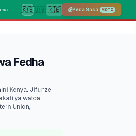
🇰🇪
🇰🇪
🇬🇧
💰
Pesa Sasa
esa
MOTO
 wa Fedha
ni Kenya. Jifunze
akati ya watoa
tern Union,