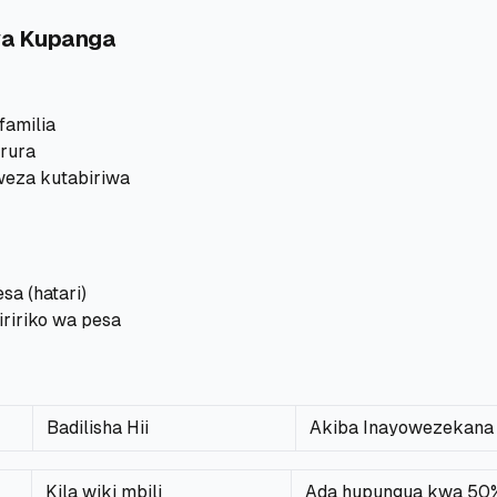
wa Kupanga
familia
arura
eza kutabiriwa
a (hatari)
tiririko wa pesa
Badilisha Hii
Akiba Inayowezekana
Kila wiki mbili
Ada hupungua kwa 50