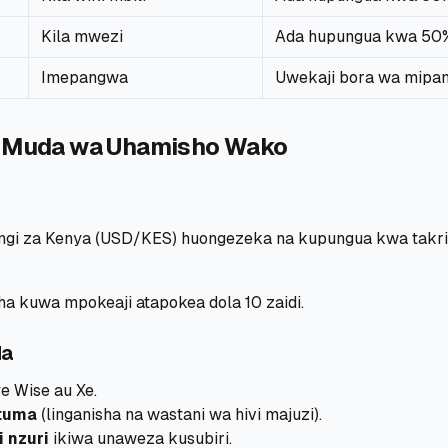
Kila mwezi
Ada hupungua kwa 50
Imepangwa
Uwekaji bora wa mipa
a Muda wa Uhamisho Wako
ingi za Kenya (USD/KES) huongezeka na kupungua kwa takri
ha kuwa mpokeaji atapokea dola 10 zaidi.
da
 Wise au Xe.
utuma
(linganisha na wastani wa hivi majuzi).
 nzuri
ikiwa unaweza kusubiri.