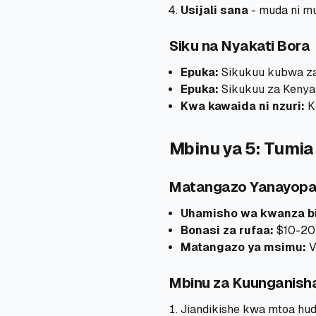
Usijali sana
- muda ni m
Siku na Nyakati Bora
Epuka:
Sikukuu kubwa za 
Epuka:
Sikukuu za Kenya
Kwa kawaida ni nzuri:
Ka
Mbinu ya 5: Tumi
Matangazo Yanayopa
Uhamisho wa kwanza bi
Bonasi za rufaa:
$10-20 
Matangazo ya msimu:
V
Mbinu za Kuunganish
Jiandikishe kwa mtoa hu