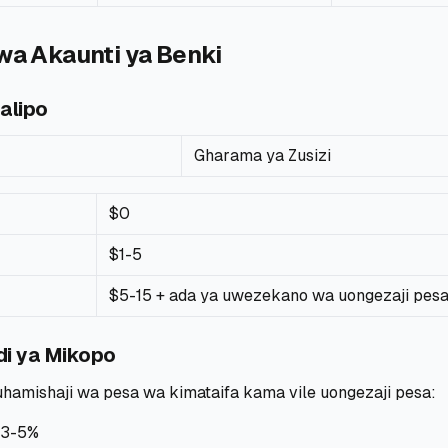
kwa Akaunti ya Benki
alipo
Gharama ya Zusizi
$0
$1-5
$5-15 + ada ya uwezekano wa uongezaji pes
di ya Mikopo
uhamishaji wa pesa wa kimataifa kama vile uongezaji pesa:
 3-5%