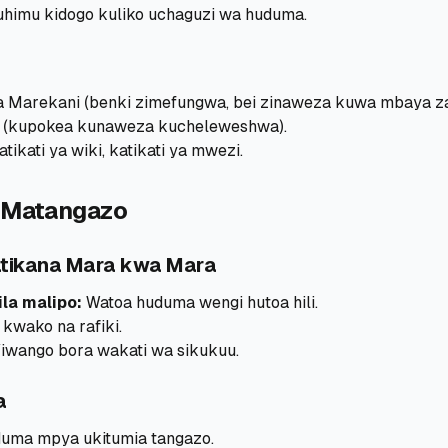
uhimu kidogo kuliko uchaguzi wa huduma.
Marekani (benki zimefungwa, bei zinaweza kuwa mbaya zai
 (kupokea kunaweza kucheleweshwa).
tikati ya wiki, katikati ya mwezi.
a Matangazo
tikana Mara kwa Mara
la malipo:
Watoa huduma wengi hutoa hili.
kwako na rafiki.
iwango bora wakati wa sikukuu.
a
duma mpya ukitumia tangazo.