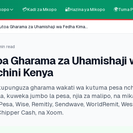
💳
🔐
🌍
kopo
Kadi za Mkopo
Hazina ya Mikopo
Tuma P
Kutoa Gharama za Uhamishaji wa Fedha Kima
...
in read
toa Gharama za Uhamishaji
chini Kenya
upunguza gharama wakati wa kutuma pesa nchi
, kuweka jumbo la pesa, njia za malipo, na mik
esa, Wise, Remitly, Sendwave, WorldRemit, Wes
hipper Cash, na Xoom.