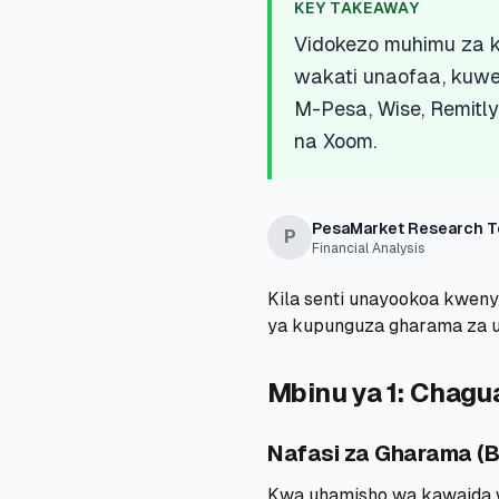
KEY TAKEAWAY
Vidokezo muhimu za k
wakati unaofaa, kuwe
M-Pesa, Wise, Remitl
na Xoom.
PesaMarket Research 
P
Financial Analysis
Kila senti unayookoa kwenye
ya kupunguza gharama za 
Mbinu ya 1: Chagu
Nafasi za Gharama (B
Kwa uhamisho wa kawaida