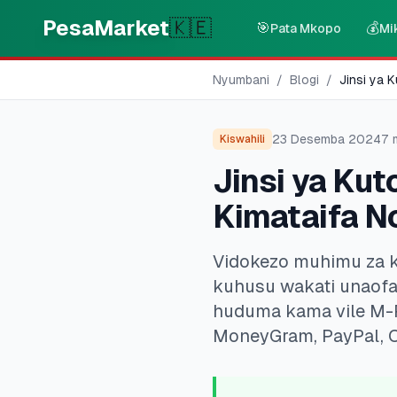
Skip to main content
PesaMarket
🇰🇪
🎯
💰
Pata Mkopo
Mi
Nyumbani
/
Blogi
/
Jinsi ya 
23 Desemba 2024
7
m
Kiswahili
Jinsi ya Ku
Kimataifa N
Vidokezo muhimu za k
kuhusu wakati unaofaa
huduma kama vile M-P
MoneyGram, PayPal, C