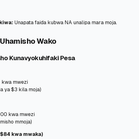
ikiwa:
Unapata faida kubwa NA unalipa mara moja.
a Uhamisho Wako
sho Kunavyokuhifaki Pesa
00 kwa mwezi
a ya $3 kila moja)
400 kwa mwezi
amisho mmoja)
(~$84 kwa mwaka)