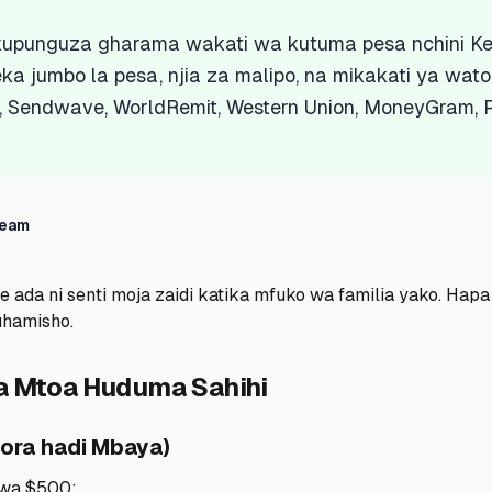
upunguza gharama wakati wa kutuma pesa nchini Ke
ka jumbo la pesa, njia za malipo, na mikakati ya wa
y, Sendwave, WorldRemit, Western Union, MoneyGram, 
Team
 ada ni senti moja zaidi katika mfuko wa familia yako. Hapa
uhamisho.
a Mtoa Huduma Sahihi
ora hadi Mbaya)
 wa $500: