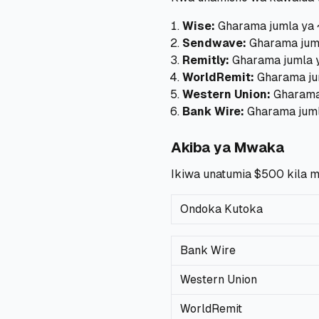
Wise:
Gharama jumla ya ~
Sendwave:
Gharama juml
Remitly:
Gharama jumla y
WorldRemit:
Gharama jum
Western Union:
Gharama 
Bank Wire:
Gharama juml
Akiba ya Mwaka
Ikiwa unatumia $500 kila 
Ondoka Kutoka
Bank Wire
Western Union
WorldRemit