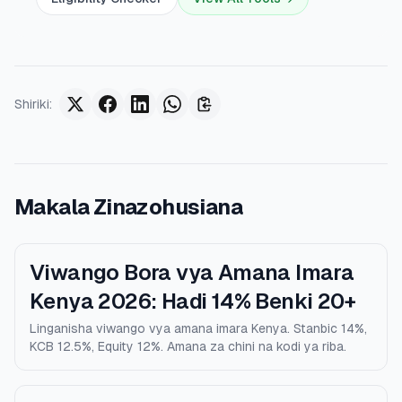
Shiriki
:
Makala Zinazohusiana
Viwango Bora vya Amana Imara
Kenya 2026: Hadi 14% Benki 20+
Linganisha viwango vya amana imara Kenya. Stanbic 14%,
KCB 12.5%, Equity 12%. Amana za chini na kodi ya riba.