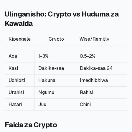
Ulinganisho: Crypto vs Huduma za
Kawaida
Kipengele
Crypto
Wise/Remitly
Ada
1-3%
0.5-2%
Kasi
Dakika-saa
Dakika-saa 24
Udhibiti
Hakuna
Imedhibitiwa
Urahisi
Ngumu
Rahisi
Hatari
Juu
Chini
Faida za Crypto