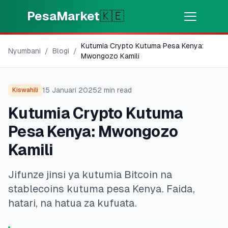
Skip to main content
PesaMarket
🇰🇪
Kutumia Crypto Kutuma Pesa Kenya:
Pesa Sasa
⚡
Nyumbani
/
Blogi
/
MOTO
Mwongozo Kamili
Pata pesa kwa dakika
15 Januari 2025
2
min read
Kiswahili
🌍
CHAGUA NCHI
Kutumia Crypto Kutuma
🇰🇪
Kenya
Pesa Kenya: Mwongozo
Kamili
💳
BIDHAA
Jifunze jinsi ya kutumia Bitcoin na
🎯
Pata Mkopo
stablecoins kutuma pesa Kenya. Faida,
hatari, na hatua za kufuata.
💳
Kadi za Mkopo