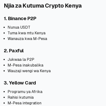
Njia za Kutuma Crypto Kenya
🧮
Vikokotoo
1. Binance P2P
📰
Blogu
Nunua USDT
Tuma kwa mtu Kenya
Wanauza kwa M-Pesa
🏢
KAMPUNI
2. Paxful
ℹ️
Kuhusu Sisi
Jukwaa la P2P
M-Pesa inakubalika
📧
Wasiliana Nasi
Wauzaji wengi wa Kenya
3. Yellow Card
🇰🇪
🇬🇧
Programu ya Afrika
Rahisi kutumia
M-Pesa integration
🎯
Tafuta Mkopo Wako Bora