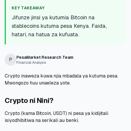
💰
Mikopo ya Kibinafsi
KEY TAKEAWAY
Jifunze jinsi ya kutumia Bitcoin na
📱
Mikopo ya Simu
stablecoins kutuma pesa Kenya. Faida,
hatari, na hatua za kufuata.
🏢
Mikopo ya Biashara
🏦
Akaunti za Akiba
PesaMarket Research Team
P
Financial Analysis
Crypto inaweza kuwa njia mbadala ya kutuma pesa.
🛠️
ZANA NA RASILIMALI
Mwongozo huu unaeleza yote.
🔐
Hazina ya Mikopo
Crypto ni Nini?
🌍
Tuma Pesa
Crypto (kama Bitcoin, USDT) ni pesa ya kidijitali
isiyodhibitiwa na serikali au benki.
🏦
Benki