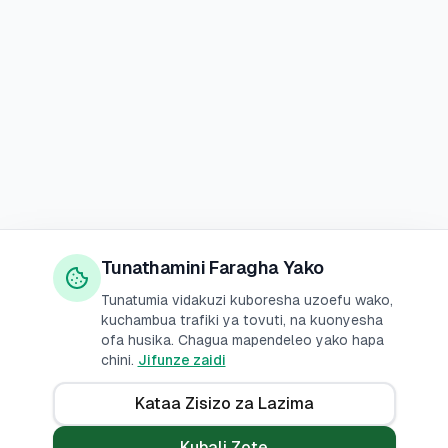
Tunathamini Faragha Yako
Tunatumia vidakuzi kuboresha uzoefu wako,
kuchambua trafiki ya tovuti, na kuonyesha
ofa husika. Chagua mapendeleo yako hapa
chini.
Jifunze zaidi
Kataa Zisizo za Lazima
Kubali Zote