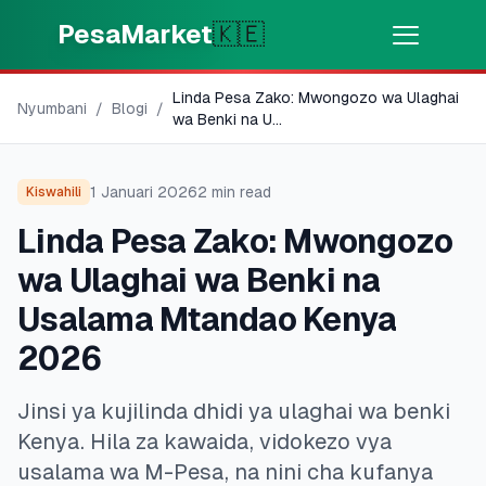
Skip to main content
PesaMarket
🇰🇪
Linda Pesa Zako: Mwongozo wa Ulaghai
Pesa Sasa
⚡
Nyumbani
/
Blogi
/
MOTO
wa Benki na U
...
Pata pesa kwa dakika
1 Januari 2026
2
min read
Kiswahili
🌍
CHAGUA NCHI
Linda Pesa Zako: Mwongozo
🇰🇪
Kenya
wa Ulaghai wa Benki na
Usalama Mtandao Kenya
💳
BIDHAA
2026
🎯
Pata Mkopo
Jinsi ya kujilinda dhidi ya ulaghai wa benki
Kenya. Hila za kawaida, vidokezo vya
💳
Kadi za Mkopo
usalama wa M-Pesa, na nini cha kufanya