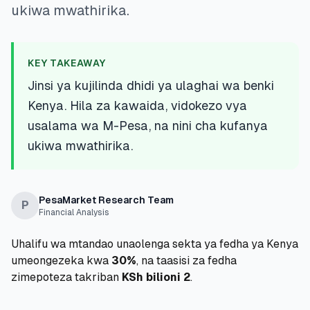
ukiwa mwathirika.
💰
Mikopo ya Kibinafsi
📱
Mikopo ya Simu
KEY TAKEAWAY
Jinsi ya kujilinda dhidi ya ulaghai wa benki
🏢
Mikopo ya Biashara
Kenya. Hila za kawaida, vidokezo vya
usalama wa M-Pesa, na nini cha kufanya
🏦
Akaunti za Akiba
ukiwa mwathirika.
🛠️
ZANA NA RASILIMALI
PesaMarket Research Team
P
Financial Analysis
🔐
Hazina ya Mikopo
Uhalifu wa mtandao unaolenga sekta ya fedha ya Kenya
🌍
Tuma Pesa
umeongezeka kwa
30%
, na taasisi za fedha
zimepoteza takriban
KSh bilioni 2
.
🏦
Benki