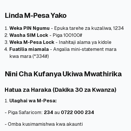
Linda M-Pesa Yako
Weka PIN Ngumu
- Epuka tarehe za kuzaliwa, 1234
Washa SIM Lock
- Piga
100
100#
Weka M-Pesa Lock
- Inahitaji alama ya kidole
Fuatilia miamala
- Angalia mini-statement mara
kwa mara (*334#)
Nini Cha Kufanya Ukiwa Mwathirika
Hatua za Haraka (Dakika 30 za Kwanza)
Ulaghai wa M-Pesa:
- Piga Safaricom:
234
au
0722 000 234
- Omba kusimamishwa kwa akaunti