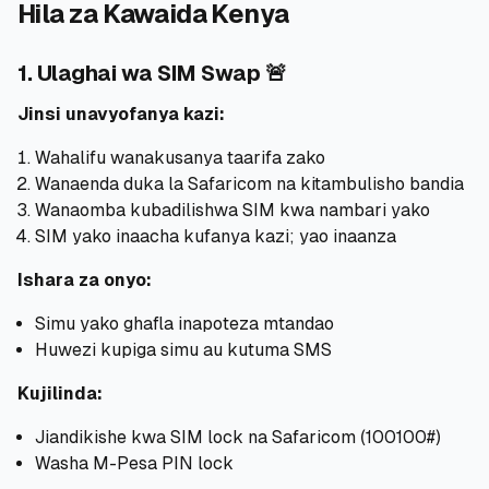
Hila za Kawaida Kenya
🧮
Vikokotoo
1. Ulaghai wa SIM Swap 🚨
📰
Blogu
Jinsi unavyofanya kazi:
Wahalifu wanakusanya taarifa zako
Wanaenda duka la Safaricom na kitambulisho bandia
🏢
KAMPUNI
Wanaomba kubadilishwa SIM kwa nambari yako
SIM yako inaacha kufanya kazi; yao inaanza
ℹ️
Kuhusu Sisi
Ishara za onyo:
📧
Wasiliana Nasi
Simu yako ghafla inapoteza mtandao
Huwezi kupiga simu au kutuma SMS
Kujilinda:
🇰🇪
🇬🇧
Jiandikishe kwa SIM lock na Safaricom (
100
100#)
Washa M-Pesa PIN lock
🎯
Tafuta Mkopo Wako Bora