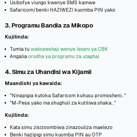
Usibofye viungo kwenye SMS kamwe
Safaricom/benki HAZIWEZI kuomba PIN yako
3. Programu Bandia za Mikopo
Kujilinda:
Tumia tu
wakopeshaji wenye leseni ya CBK
Angalia
orodha ya programu za ulaghai
4. Simu za Uhandisi wa Kijamii
Maandishi ya kawaida:
"Ninapigia kutoka Safaricom kuhusu promosheni..."
"M-Pesa yako ina shughuli za kutiliwa shaka..."
Kujilinda:
Kata simu zisizoombiwa zinazouliza maelezo
Benki hazipigi simu kuomba PIN au OTP