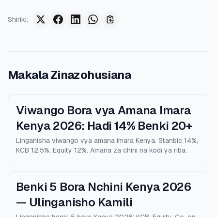
Shiriki
:
Makala Zinazohusiana
Viwango Bora vya Amana Imara
Kenya 2026: Hadi 14% Benki 20+
Linganisha viwango vya amana imara Kenya. Stanbic 14%,
KCB 12.5%, Equity 12%. Amana za chini na kodi ya riba.
Benki 5 Bora Nchini Kenya 2026
— Ulinganisho Kamili