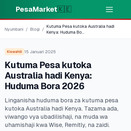
Skip to main content
PesaMarket
🇰🇪
Kutuma Pesa kutoka Australia hadi
Pesa Sasa
⚡
Nyumbani
/
Blogi
/
MOTO
Kenya: Huduma Bo
...
Pata pesa kwa dakika
15 Januari 2025
Kiswahili
🌍
CHAGUA NCHI
Kutuma Pesa kutoka
🇰🇪
Kenya
Australia hadi Kenya:
Huduma Bora 2026
💳
BIDHAA
Linganisha huduma bora za kutuma pesa
🎯
Pata Mkopo
kutoka Australia hadi Kenya. Tazama ada,
viwango vya ubadilishaji, na muda wa
💳
Kadi za Mkopo
uhamishaji kwa Wise, Remitly, na zaidi.