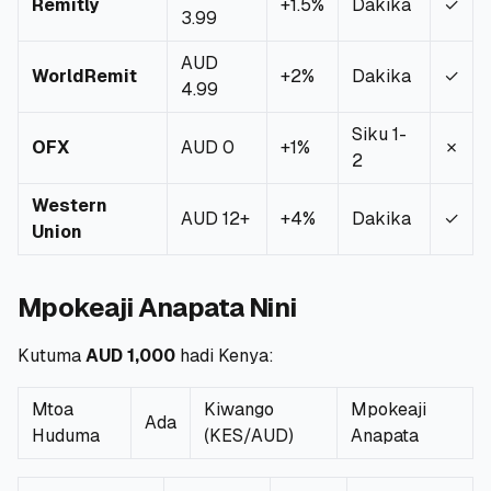
Remitly
+1.5%
Dakika
✓
3.99
🧮
Vikokotoo
AUD
WorldRemit
+2%
Dakika
✓
4.99
📰
Blogu
Siku 1-
OFX
AUD 0
+1%
✗
2
Western
🏢
KAMPUNI
AUD 12+
+4%
Dakika
✓
Union
ℹ️
Kuhusu Sisi
Mpokeaji Anapata Nini
📧
Wasiliana Nasi
Kutuma
AUD 1,000
hadi Kenya:
🇰🇪
🇬🇧
Mtoa
Kiwango
Mpokeaji
Ada
Huduma
(KES/AUD)
Anapata
🎯
Tafuta Mkopo Wako Bora