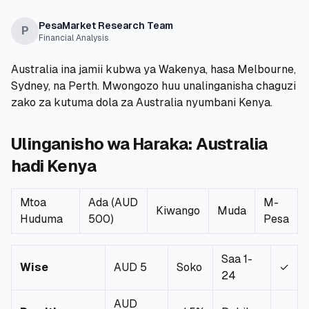
💰
Mikopo ya Kibinafsi
PesaMarket Research Team
P
Financial Analysis
📱
Mikopo ya Simu
Australia ina jamii kubwa ya Wakenya, hasa Melbourne,
Sydney, na Perth. Mwongozo huu unalinganisha chaguzi
🏢
Mikopo ya Biashara
zako za kutuma dola za Australia nyumbani Kenya.
🏦
Akaunti za Akiba
Ulinganisho wa Haraka: Australia
hadi Kenya
🛠️
ZANA NA RASILIMALI
Mtoa
Ada (AUD
M-
Kiwango
Muda
Huduma
500)
Pesa
🔐
Hazina ya Mikopo
🌍
Tuma Pesa
Saa 1-
Wise
AUD 5
Soko
✓
24
🏦
Benki
AUD