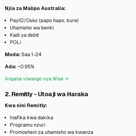
Njia za Malipo Australia:
PayID/Osko (papo hapo, bure)
Uhamisho wa benki
Kadi ya debit
POLi
Muda:
Saa 1-24
Ada:
~0.95%
Angalia viwango vya Wise →
2. Remitly - Utoaji wa Haraka
Kwa nini Remitly:
Inafika kwa dakika
Programu nzuri
Promosheni za uhamisho wa kwanza