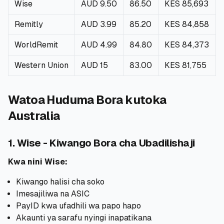
Wise
AUD 9.50
86.50
KES 85,693
Remitly
AUD 3.99
85.20
KES 84,858
WorldRemit
AUD 4.99
84.80
KES 84,373
Western Union
AUD 15
83.00
KES 81,755
Watoa Huduma Bora kutoka
Australia
1. Wise - Kiwango Bora cha Ubadilishaji
Kwa nini Wise:
Kiwango halisi cha soko
Imesajiliwa na ASIC
PayID kwa ufadhili wa papo hapo
Akaunti ya sarafu nyingi inapatikana