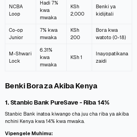
Hadi 7%
NCBA
KSh
Benki ya
kwa
Loop
2,000
kidijitali
mwaka
Co-op
7% kwa
KSh
Bora kwa
Junior
mwaka
200
watoto (0-18)
6.31%
M-Shwari
Inayopatikana
kwa
KSh 1
Lock
zaidi
mwaka
Benki Bora za Akiba Kenya
1. Stanbic Bank PureSave - Riba 14%
Stanbic Bank inatoa kiwango cha juu cha riba ya akiba
nchini Kenya kwa 14% kwa mwaka.
Vipengele Muhimu: