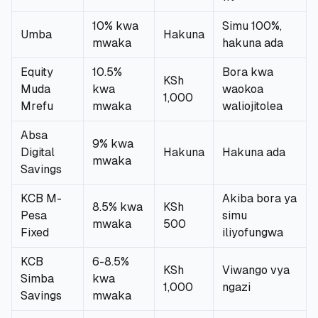
10% kwa
Simu 100%,
🧮
Vikokotoo
Umba
Hakuna
mwaka
hakuna ada
📰
Blogu
Equity
10.5%
Bora kwa
KSh
Muda
kwa
waokoa
1,000
Mrefu
mwaka
waliojitolea
🏢
KAMPUNI
Absa
9% kwa
Digital
Hakuna
Hakuna ada
mwaka
ℹ️
Kuhusu Sisi
Savings
KCB M-
Akiba bora ya
📧
Wasiliana Nasi
8.5% kwa
KSh
Pesa
simu
mwaka
500
Fixed
iliyofungwa
KCB
6-8.5%
🇰🇪
🇬🇧
KSh
Viwango vya
Simba
kwa
1,000
ngazi
Savings
mwaka
🎯
Tafuta Mkopo Wako Bora