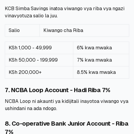
KCB Simba Savings inatoa viwango vya riba vya ngazi
vinavyotuza salio la juu.
Salio
Kiwango cha Riba
KSh 1,000 - 49,999
6% kwa mwaka
KSh 50,000 - 199,999
7% kwa mwaka
KSh 200,000+
8.5% kwa mwaka
7. NCBA Loop Account - Hadi Riba 7%
NCBA Loop ni akaunti ya kidijitali inayotoa viwango vya
ushindani na ada ndogo.
8. Co-operative Bank Junior Account - Riba
7%