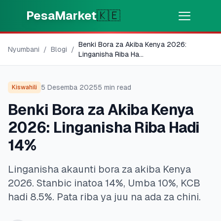
Skip to main content
PesaMarket
🇰🇪
Benki Bora za Akiba Kenya 2026:
Pesa Sasa
⚡
Nyumbani
/
Blogi
/
MOTO
Linganisha Riba Ha
...
Pata pesa kwa dakika
5 Desemba 2025
5
min read
Kiswahili
🌍
CHAGUA NCHI
Benki Bora za Akiba Kenya
🇰🇪
Kenya
2026: Linganisha Riba Hadi
14%
💳
BIDHAA
Linganisha akaunti bora za akiba Kenya
🎯
Pata Mkopo
2026. Stanbic inatoa 14%, Umba 10%, KCB
hadi 8.5%. Pata riba ya juu na ada za chini.
💳
Kadi za Mkopo