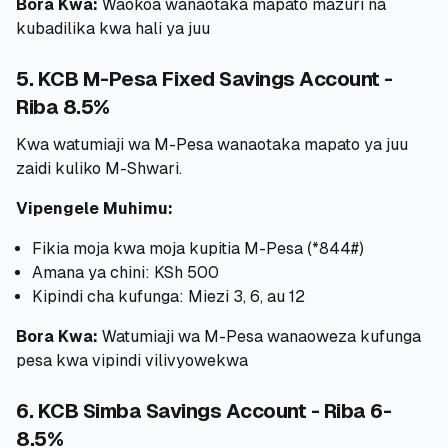
Bora Kwa:
Waokoa wanaotaka mapato mazuri na
kubadilika kwa hali ya juu
5. KCB M-Pesa Fixed Savings Account -
Riba 8.5%
Kwa watumiaji wa M-Pesa wanaotaka mapato ya juu
zaidi kuliko M-Shwari.
Vipengele Muhimu:
Fikia moja kwa moja kupitia M-Pesa (*844#)
Amana ya chini: KSh 500
Kipindi cha kufunga: Miezi 3, 6, au 12
Bora Kwa:
Watumiaji wa M-Pesa wanaoweza kufunga
pesa kwa vipindi vilivyowekwa
6. KCB Simba Savings Account - Riba 6-
8.5%