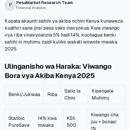
PesaMarket Research Team
💰
Mikopo ya Kibinafsi
P
Financial Analysis
📱
Mikopo ya Simu
Kupata akaunti sahihi ya akiba nchini Kenya kunaweza
kuathiri sana jinsi pesa yako inavyokua. Kwa viwango
vya riba vinavyoanzia 5% hadi 14%, kuchagua benki
🏢
Mikopo ya Biashara
sahihi ni muhimu zaidi kuliko wakati wowote mwaka
2025.
🏦
Akaunti za Akiba
Ulinganisho wa Haraka: Viwango
Bora vya Akiba Kenya 2025
🛠️
ZANA NA RASILIMALI
Salio la
Kipengele
🔐
Hazina ya Mikopo
Benki/Jukwaa
Riba
Chini
Muhimu
🌍
Tuma Pesa
Kiwango cha
Stanbic
14% kwa
KSh
juu + bonasi
🏦
PureSave
Benki
mwaka
500
1%