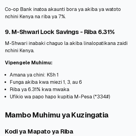
Co-op Bank inatoa akaunti bora ya akiba ya watoto
nchini Kenya na riba ya 7%.
9. M-Shwari Lock Savings - Riba 6.31%
M-Shwari inabaki chaguo la akiba linalopatikana zaidi
nchini Kenya.
Vipengele Muhimu:
Amana ya chini: KSh 1
Funga akiba kwa miezi 1, 3, au 6
Riba ya 6.31% kwa mwaka
Ufikio wa papo hapo kupitia M-Pesa (*334#)
Mambo Muhimu ya Kuzingatia
Kodi ya Mapato ya Riba