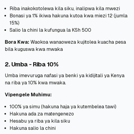
Riba inakokotolewa kila siku, inalipwa kila mwezi
Bonasi ya 1% ikiwa hakuna kutoa kwa miezi 12 (jumla
15%)
Salio la chini la kufungua la KSh 500
Bora Kwa:
Waokoa wanaoweza kujitolea kuacha pesa
bila kuguswa kwa mwaka
2. Umba - Riba 10%
Umba imevuruga nafasi ya benki ya kidijitali ya Kenya
na riba ya 10% kwa mwaka.
Vipengele Muhimu:
100% ya simu (hakuna haja ya kutembelea tawi)
Hakuna ada za matengenezo
Hesabu ya riba ya kila siku
Hakuna salio la chini