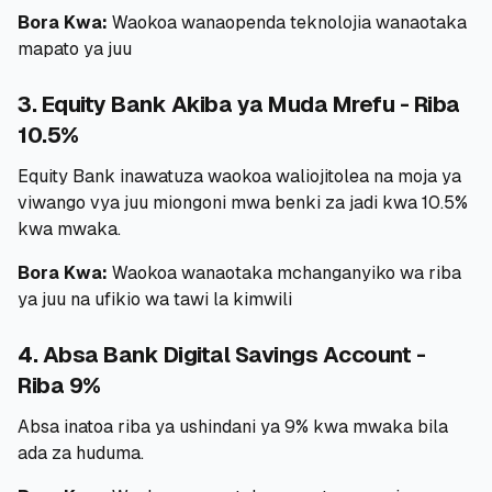
Bora Kwa:
Waokoa wanaopenda teknolojia wanaotaka
mapato ya juu
3. Equity Bank Akiba ya Muda Mrefu - Riba
10.5%
Equity Bank inawatuza waokoa waliojitolea na moja ya
viwango vya juu miongoni mwa benki za jadi kwa 10.5%
kwa mwaka.
Bora Kwa:
Waokoa wanaotaka mchanganyiko wa riba
ya juu na ufikio wa tawi la kimwili
4. Absa Bank Digital Savings Account -
Riba 9%
Absa inatoa riba ya ushindani ya 9% kwa mwaka bila
ada za huduma.