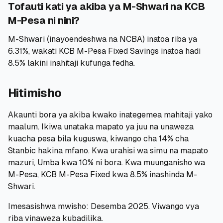
Tofauti kati ya akiba ya M-Shwari na KCB
M-Pesa ni nini?
M-Shwari (inayoendeshwa na NCBA) inatoa riba ya
6.31%, wakati KCB M-Pesa Fixed Savings inatoa hadi
8.5% lakini inahitaji kufunga fedha.
Hitimisho
Akaunti bora ya akiba kwako inategemea mahitaji yako
maalum. Ikiwa unataka mapato ya juu na unaweza
kuacha pesa bila kuguswa, kiwango cha 14% cha
Stanbic hakina mfano. Kwa urahisi wa simu na mapato
mazuri, Umba kwa 10% ni bora. Kwa muunganisho wa
M-Pesa, KCB M-Pesa Fixed kwa 8.5% inashinda M-
Shwari.
Imesasishwa mwisho: Desemba 2025. Viwango vya
riba vinaweza kubadilika.