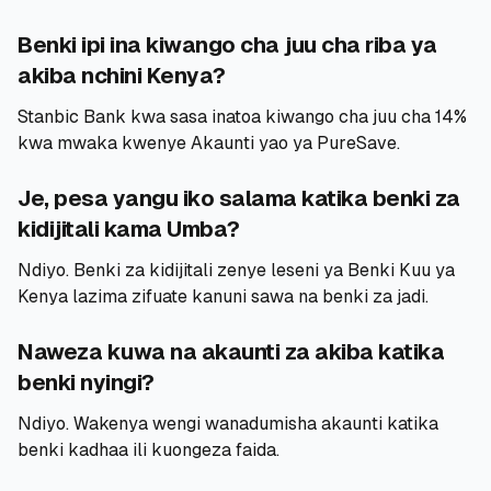
Benki ipi ina kiwango cha juu cha riba ya
akiba nchini Kenya?
Stanbic Bank kwa sasa inatoa kiwango cha juu cha 14%
kwa mwaka kwenye Akaunti yao ya PureSave.
Je, pesa yangu iko salama katika benki za
kidijitali kama Umba?
Ndiyo. Benki za kidijitali zenye leseni ya Benki Kuu ya
Kenya lazima zifuate kanuni sawa na benki za jadi.
Naweza kuwa na akaunti za akiba katika
benki nyingi?
Ndiyo. Wakenya wengi wanadumisha akaunti katika
benki kadhaa ili kuongeza faida.