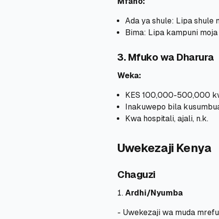
Mfano:
Ada ya shule: Lipa shule
Bima: Lipa kampuni moja
3. Mfuko wa Dharura
Weka:
KES 100,000-500,000 k
Inakuwepo bila kusumbu
Kwa hospitali, ajali, n.k.
Uwekezaji Kenya
Chaguzi
Ardhi/Nyumba
- Uwekezaji wa muda mrefu