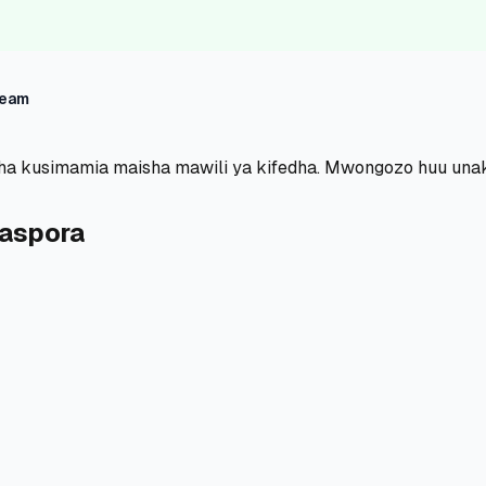
Team
a kusimamia maisha mawili ya kifedha. Mwongozo huu unak
aspora