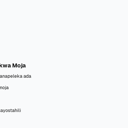
a kwa Moja
anapeleka ada
moja
ayostahili