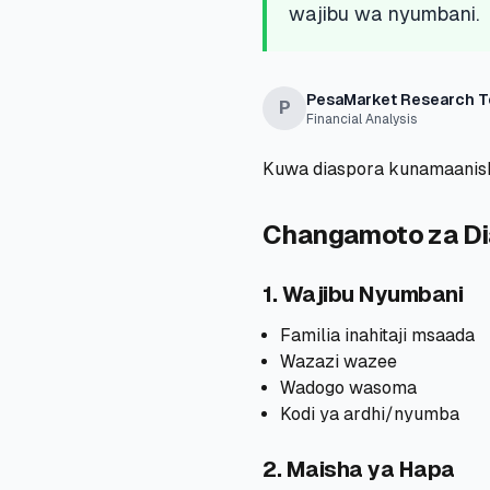
wajibu wa nyumbani.
PesaMarket Research 
P
Financial Analysis
Kuwa diaspora kunamaanish
Changamoto za Di
1. Wajibu Nyumbani
Familia inahitaji msaada
Wazazi wazee
Wadogo wasoma
Kodi ya ardhi/nyumba
2. Maisha ya Hapa