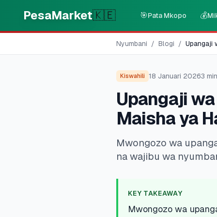
Skip to main content
PesaMarket
🇰🇪
🎯
💰
Pata Mkopo
Mi
Nyumbani
/
Blogi
/
Upangaji 
18 Januari 2026
3
min
Kiswahili
Upangaji wa
Maisha ya H
Mwongozo wa upangaji
na wajibu wa nyumban
KEY TAKEAWAY
Mwongozo wa upangaj