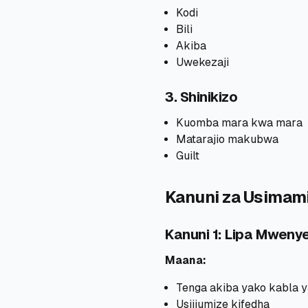
Kodi
Bili
Akiba
Uwekezaji
3. Shinikizo
Kuomba mara kwa mara
Matarajio makubwa
Guilt
Kanuni za Usimam
Kanuni 1: Lipa Mwen
Maana:
Tenga akiba yako kabla 
Usijiumize kifedha