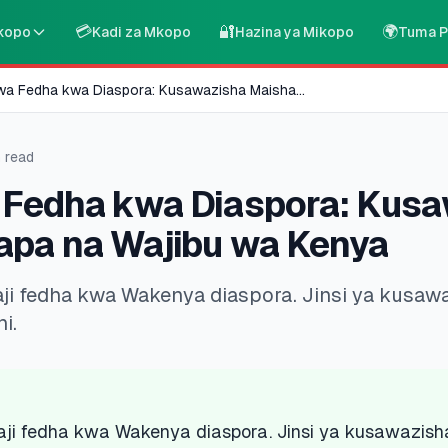
💳
🔐
🌍
kopo
Kadi za Mkopo
Hazina ya Mikopo
Tuma P
wa Fedha kwa Diaspora: Kusawazisha Maisha
...
 read
 Fedha kwa Diaspora: Kus
apa na Wajibu wa Kenya
 fedha kwa Wakenya diaspora. Jinsi ya kusawa
i.
i fedha kwa Wakenya diaspora. Jinsi ya kusawazish