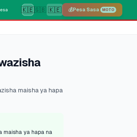
🇰🇪
🇰🇪
🇬🇧
💰
Pesa Sasa
esa
MOTO
awazisha
zisha maisha ya hapa
a maisha ya hapa na