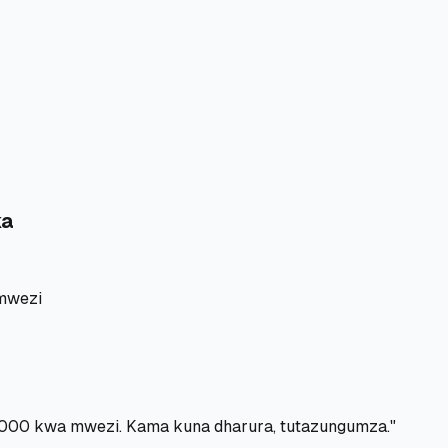
ka
mwezi
000 kwa mwezi. Kama kuna dharura, tutazungumza."