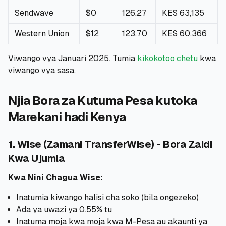
Sendwave
$0
126.27
KES 63,135
Western Union
$12
123.70
KES 60,366
Viwango vya Januari 2025. Tumia
kikokotoo chetu
kwa
viwango vya sasa.
Njia Bora za Kutuma Pesa kutoka
Marekani hadi Kenya
1. Wise (Zamani TransferWise) - Bora Zaidi
Kwa Ujumla
Kwa Nini Chagua Wise:
Inatumia kiwango halisi cha soko (bila ongezeko)
Ada ya uwazi ya 0.55% tu
Inatuma moja kwa moja kwa M-Pesa au akaunti ya