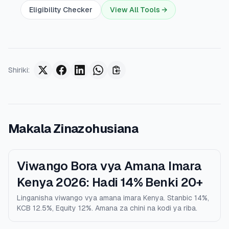
Eligibility Checker
View All Tools →
Shiriki
:
Makala Zinazohusiana
Viwango Bora vya Amana Imara
Kenya 2026: Hadi 14% Benki 20+
Linganisha viwango vya amana imara Kenya. Stanbic 14%,
KCB 12.5%, Equity 12%. Amana za chini na kodi ya riba.