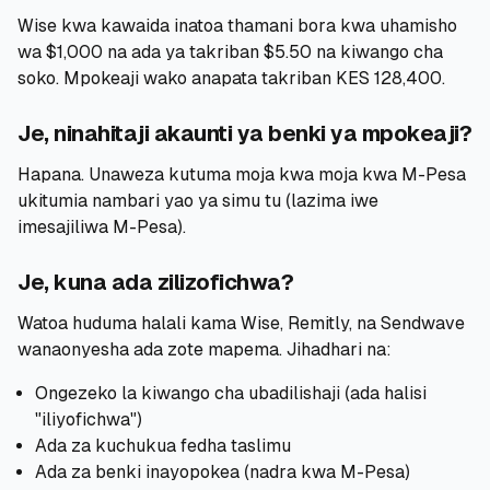
Wise kwa kawaida inatoa thamani bora kwa uhamisho
wa $1,000 na ada ya takriban $5.50 na kiwango cha
soko. Mpokeaji wako anapata takriban KES 128,400.
Je, ninahitaji akaunti ya benki ya mpokeaji?
Hapana. Unaweza kutuma moja kwa moja kwa M-Pesa
ukitumia nambari yao ya simu tu (lazima iwe
imesajiliwa M-Pesa).
Je, kuna ada zilizofichwa?
Watoa huduma halali kama Wise, Remitly, na Sendwave
wanaonyesha ada zote mapema. Jihadhari na:
Ongezeko la kiwango cha ubadilishaji (ada halisi
"iliyofichwa")
Ada za kuchukua fedha taslimu
Ada za benki inayopokea (nadra kwa M-Pesa)