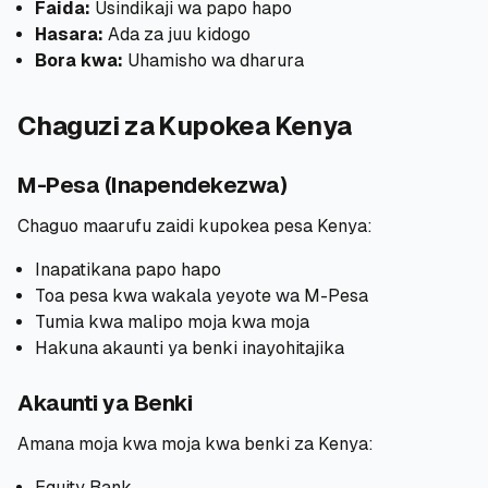
Faida:
Usindikaji wa papo hapo
Hasara:
Ada za juu kidogo
Bora kwa:
Uhamisho wa dharura
Chaguzi za Kupokea Kenya
M-Pesa (Inapendekezwa)
Chaguo maarufu zaidi kupokea pesa Kenya:
Inapatikana papo hapo
Toa pesa kwa wakala yeyote wa M-Pesa
Tumia kwa malipo moja kwa moja
Hakuna akaunti ya benki inayohitajika
Akaunti ya Benki
Amana moja kwa moja kwa benki za Kenya:
Equity Bank