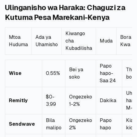
Ulinganisho wa Haraka: Chaguzi za
🧮
Vikokotoo
Kutuma Pesa Marekani-Kenya
📰
Blogu
Kiwango
Mtoa
Ada ya
Bora
cha
Muda
Huduma
Uhamisho
Kwa
Kubadilisha
🏢
KAMPUNI
Papo
Bei ya
Tha
ℹ️
Kuhusu Sisi
Wise
0.55%
hapo-
soko
bora
Saa 24
📧
Wasiliana Nasi
Uha
$0-
Ongezeko
Remitly
Dakika
hara
3.99
1-2%
M-P
🇰🇪
🇬🇧
Bila
Ongezeko
Papo
Kiasi
Sendwave
malipo
2%
hapo
kido
🎯
Tafuta Mkopo Wako Bora