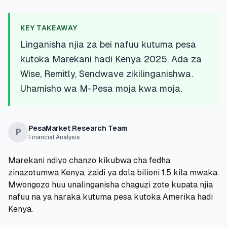
💰
Mikopo ya Kibinafsi
KEY TAKEAWAY
📱
Mikopo ya Simu
Linganisha njia za bei nafuu kutuma pesa
kutoka Marekani hadi Kenya 2025. Ada za
🏢
Mikopo ya Biashara
Wise, Remitly, Sendwave zikilinganishwa.
Uhamisho wa M-Pesa moja kwa moja.
🏦
Akaunti za Akiba
PesaMarket Research Team
P
Financial Analysis
🛠️
ZANA NA RASILIMALI
Marekani ndiyo chanzo kikubwa cha fedha
🔐
Hazina ya Mikopo
zinazotumwa Kenya, zaidi ya dola bilioni 1.5 kila mwaka.
Mwongozo huu unalinganisha chaguzi zote kupata njia
🌍
Tuma Pesa
nafuu na ya haraka kutuma pesa kutoka Amerika hadi
Kenya.
🏦
Benki