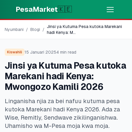
Skip to main content
PesaMarket
🇰🇪
Jinsi ya Kutuma Pesa kutoka Marekani
Pesa Sasa
⚡
Nyumbani
/
Blogi
/
MOTO
hadi Kenya: M
...
Pata pesa kwa dakika
15 Januari 2025
4
min read
Kiswahili
🌍
CHAGUA NCHI
Jinsi ya Kutuma Pesa kutoka
🇰🇪
Kenya
Marekani hadi Kenya:
Mwongozo Kamili 2026
💳
BIDHAA
Linganisha njia za bei nafuu kutuma pesa
🎯
Pata Mkopo
kutoka Marekani hadi Kenya 2026. Ada za
Wise, Remitly, Sendwave zikilinganishwa.
💳
Kadi za Mkopo
Uhamisho wa M-Pesa moja kwa moja.