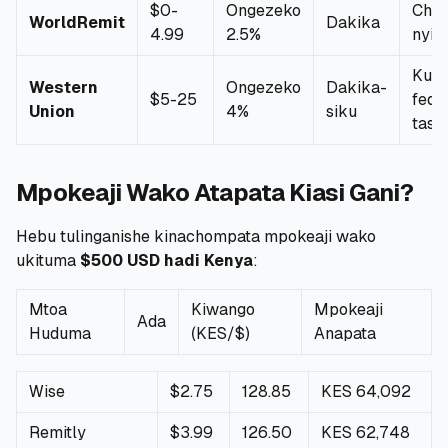
$0-
Ongezeko
Chag
WorldRemit
Dakika
4.99
2.5%
nyin
Kuc
Western
Ongezeko
Dakika-
$5-25
fedh
Union
4%
siku
tasl
Mpokeaji Wako Atapata Kiasi Gani?
Hebu tulinganishe kinachompata mpokeaji wako
ukituma
$500 USD hadi Kenya
:
Mtoa
Kiwango
Mpokeaji
Ada
Huduma
(KES/$)
Anapata
Wise
$2.75
128.85
KES 64,092
Remitly
$3.99
126.50
KES 62,748