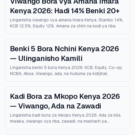
Viwango Bora vya Amana Imara
Kenya 2026: Hadi 14% Benki 20+
Linganisha viwango vya amana imara Kenya. Stanbic 14%,
KCB 12.5%, Equity 12%. Amana za chini na kodi ya riba.
Benki 5 Bora Nchini Kenya 2026
— Ulinganisho Kamili
Linganisha benki 5 bora Kenya 2026: KCB, Equity, Co-op,
NCBA, Absa. Viwango, ada, na huduma za kidijitali.
Kadi Bora za Mkopo Kenya 2026
— Viwango, Ada na Zawadi
Linganisha kadi bora za mkopo Kenya 2026. Ada za kila
mwaka, viwango vya riba, zawadi, na masharti ya
kustahiki.