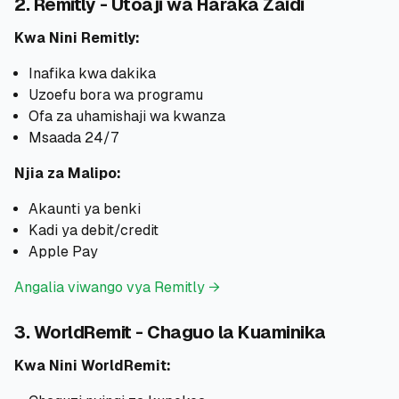
2. Remitly - Utoaji wa Haraka Zaidi
Kwa Nini Remitly:
Inafika kwa dakika
Uzoefu bora wa programu
Ofa za uhamishaji wa kwanza
Msaada 24/7
Njia za Malipo:
Akaunti ya benki
Kadi ya debit/credit
Apple Pay
Angalia viwango vya Remitly →
3. WorldRemit - Chaguo la Kuaminika
Kwa Nini WorldRemit: