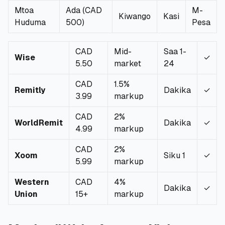
Mtoa
Ada (CAD
M-
Kiwango
Kasi
🧮
Vikokotoo
Huduma
500)
Pesa
📰
Blogu
CAD
Mid-
Saa 1-
Wise
✓
5.50
market
24
CAD
1.5%
Remitly
Dakika
✓
🏢
KAMPUNI
3.99
markup
ℹ️
Kuhusu Sisi
CAD
2%
WorldRemit
Dakika
✓
4.99
markup
📧
Wasiliana Nasi
CAD
2%
Xoom
Siku 1
✓
5.99
markup
Western
CAD
4%
🇰🇪
🇬🇧
Dakika
✓
Union
15+
markup
🎯
Tafuta Mkopo Wako Bora