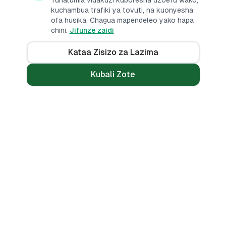
Tunatumia vidakuzi kuboresha uzoefu wako,
kuchambua trafiki ya tovuti, na kuonyesha
ofa husika. Chagua mapendeleo yako hapa
chini.
Jifunze zaidi
Kataa Zisizo za Lazima
Kubali Zote
Mikopo
Zana
Mikopo ya Kibinafsi
Benki Zote
Mikopo ya Haraka
Linganisha