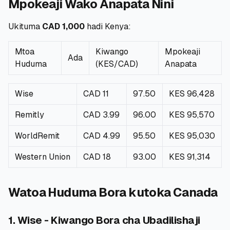
Mpokeaji Wako Anapata Nini
Ukituma
CAD 1,000
hadi Kenya:
Mtoa
Kiwango
Mpokeaji
Ada
Huduma
(KES/CAD)
Anapata
Wise
CAD 11
97.50
KES 96,428
Remitly
CAD 3.99
96.00
KES 95,570
WorldRemit
CAD 4.99
95.50
KES 95,030
Western Union
CAD 18
93.00
KES 91,314
Watoa Huduma Bora kutoka Canada
1. Wise - Kiwango Bora cha Ubadilishaji