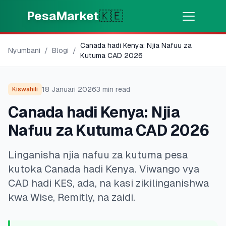
Skip to main content
PesaMarket
🇰🇪
Canada hadi Kenya: Njia Nafuu za
Pesa Sasa
⚡
Nyumbani
/
Blogi
/
MOTO
Kutuma CAD 2026
Pata pesa kwa dakika
18 Januari 2026
3
min read
Kiswahili
🌍
CHAGUA NCHI
Canada hadi Kenya: Njia
🇰🇪
Kenya
Nafuu za Kutuma CAD 2026
Linganisha njia nafuu za kutuma pesa
💳
BIDHAA
kutoka Canada hadi Kenya. Viwango vya
🎯
Pata Mkopo
CAD hadi KES, ada, na kasi zikilinganishwa
kwa Wise, Remitly, na zaidi.
💳
Kadi za Mkopo