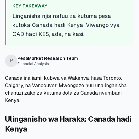
💰
Mikopo ya Kibinafsi
KEY TAKEAWAY
Linganisha njia nafuu za kutuma pesa
📱
Mikopo ya Simu
kutoka Canada hadi Kenya. Viwango vya
CAD hadi KES, ada, na kasi.
🏢
Mikopo ya Biashara
🏦
Akaunti za Akiba
PesaMarket Research Team
P
Financial Analysis
Canada ina jamii kubwa ya Wakenya, hasa Toronto,
Calgary, na Vancouver. Mwongozo huu unalinganisha
🛠️
ZANA NA RASILIMALI
chaguzi zako za kutuma dola za Canada nyumbani
🔐
Hazina ya Mikopo
Kenya.
🌍
Tuma Pesa
Ulinganisho wa Haraka: Canada hadi
Kenya
🏦
Benki