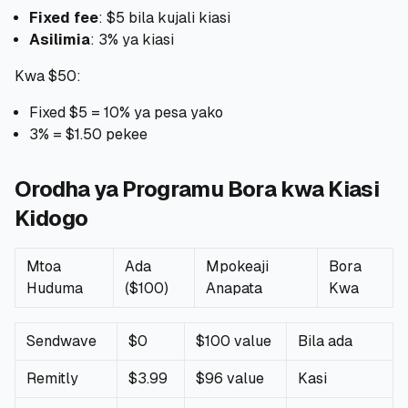
Fixed fee
: $5 bila kujali kiasi
🧮
Vikokotoo
Asilimia
: 3% ya kiasi
Kwa $50:
📰
Blogu
Fixed $5 = 10% ya pesa yako
3% = $1.50 pekee
🏢
KAMPUNI
Orodha ya Programu Bora kwa Kiasi
ℹ️
Kuhusu Sisi
Kidogo
📧
Wasiliana Nasi
Mtoa
Ada
Mpokeaji
Bora
Huduma
($100)
Anapata
Kwa
🇰🇪
🇬🇧
Sendwave
$0
$100 value
Bila ada
Remitly
$3.99
$96 value
Kasi
🎯
Tafuta Mkopo Wako Bora