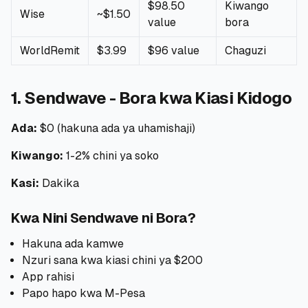
$98.50
Kiwango
Wise
~$1.50
value
bora
WorldRemit
$3.99
$96 value
Chaguzi
1. Sendwave - Bora kwa Kiasi Kidogo
Ada:
$0 (hakuna ada ya uhamishaji)
Kiwango:
1-2% chini ya soko
Kasi:
Dakika
Kwa Nini Sendwave ni Bora?
Hakuna ada kamwe
Nzuri sana kwa kiasi chini ya $200
App rahisi
Papo hapo kwa M-Pesa