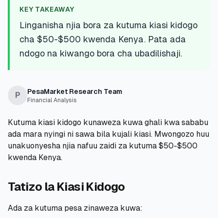
💰
Mikopo ya Kibinafsi
KEY TAKEAWAY
Linganisha njia bora za kutuma kiasi kidogo
📱
Mikopo ya Simu
cha $50-$500 kwenda Kenya. Pata ada
ndogo na kiwango bora cha ubadilishaji.
🏢
Mikopo ya Biashara
🏦
Akaunti za Akiba
PesaMarket Research Team
P
Financial Analysis
Kutuma kiasi kidogo kunaweza kuwa ghali kwa sababu
ada mara nyingi ni sawa bila kujali kiasi. Mwongozo huu
🛠️
ZANA NA RASILIMALI
unakuonyesha njia nafuu zaidi za kutuma $50-$500
🔐
Hazina ya Mikopo
kwenda Kenya.
🌍
Tuma Pesa
Tatizo la Kiasi Kidogo
Ada za kutuma pesa zinaweza kuwa:
🏦
Benki