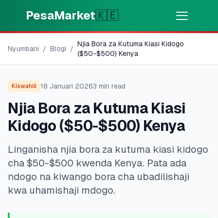
Skip to main content
PesaMarket
🇰🇪
Njia Bora za Kutuma Kiasi Kidogo
Pesa Sasa
⚡
Nyumbani
/
Blogi
/
MOTO
($50-$500) Kenya
Pata pesa kwa dakika
18 Januari 2026
3
min read
Kiswahili
🌍
CHAGUA NCHI
Njia Bora za Kutuma Kiasi
🇰🇪
Kenya
Kidogo ($50-$500) Kenya
Linganisha njia bora za kutuma kiasi kidogo
💳
BIDHAA
cha $50-$500 kwenda Kenya. Pata ada
🎯
Pata Mkopo
ndogo na kiwango bora cha ubadilishaji
kwa uhamishaji mdogo.
💳
Kadi za Mkopo