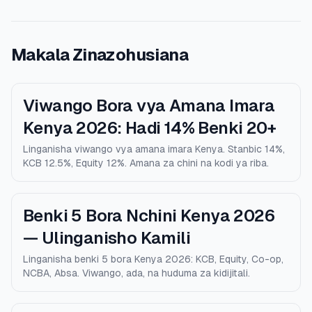
Makala Zinazohusiana
Viwango Bora vya Amana Imara
Kenya 2026: Hadi 14% Benki 20+
Linganisha viwango vya amana imara Kenya. Stanbic 14%,
KCB 12.5%, Equity 12%. Amana za chini na kodi ya riba.
Benki 5 Bora Nchini Kenya 2026
— Ulinganisho Kamili
Linganisha benki 5 bora Kenya 2026: KCB, Equity, Co-op,
NCBA, Absa. Viwango, ada, na huduma za kidijitali.