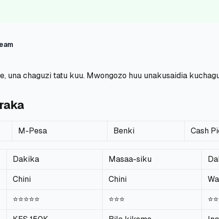
Team
, una chaguzi tatu kuu. Mwongozo huu unakusaidia kuchagu
raka
M-Pesa
Benki
Cash P
Dakika
Masaa-siku
Da
Chini
Chini
Wa
⭐⭐⭐⭐⭐
⭐⭐⭐
⭐⭐