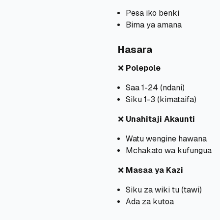
Pesa iko benki
Bima ya amana
Hasara
❌
Polepole
Saa 1-24 (ndani)
Siku 1-3 (kimataifa)
❌
Unahitaji Akaunti
Watu wengine hawana
Mchakato wa kufungua
❌
Masaa ya Kazi
Siku za wiki tu (tawi)
Ada za kutoa