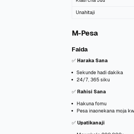
Kiasi cha Juu
Unahitaji
M-Pesa
Faida
✅
Haraka Sana
Sekunde hadi dakika
24/7, 365 siku
✅
Rahisi Sana
Hakuna fomu
Pesa inaonekana moja k
✅
Upatikanaji