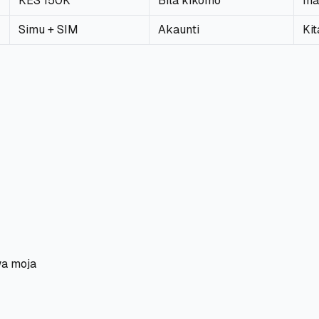
KES 150K
Bila kikomo
Ina
Simu + SIM
Akaunti
Ki
wa moja