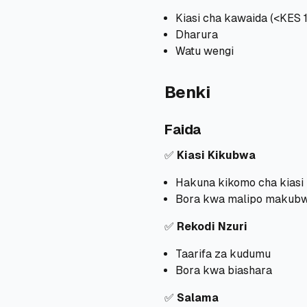
Kiasi cha kawaida (<KES 
Dharura
Watu wengi
Benki
Faida
✅
Kiasi Kikubwa
Hakuna kikomo cha kiasi
Bora kwa malipo makub
✅
Rekodi Nzuri
Taarifa za kudumu
Bora kwa biashara
✅
Salama