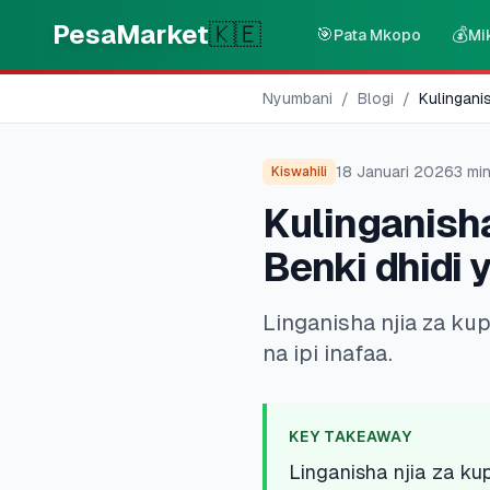
Skip to main content
PesaMarket
🇰🇪
🎯
💰
Pata Mkopo
Mi
Nyumbani
/
Blogi
/
Kulingani
18 Januari 2026
3
min
Kiswahili
Kulinganisha
Benki dhidi 
Linganisha njia za ku
na ipi inafaa.
KEY TAKEAWAY
Linganisha njia za ku