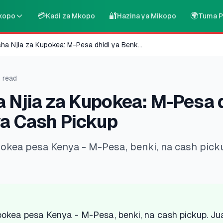
💳
🔐
🌍
kopo
Kadi za Mkopo
Hazina ya Mikopo
Tuma P
sha Njia za Kupokea: M-Pesa dhidi ya Benk
...
 read
 Njia za Kupokea: M-Pesa d
ya Cash Pickup
pokea pesa Kenya - M-Pesa, benki, na cash picku
pokea pesa Kenya - M-Pesa, benki, na cash pickup. Jua 