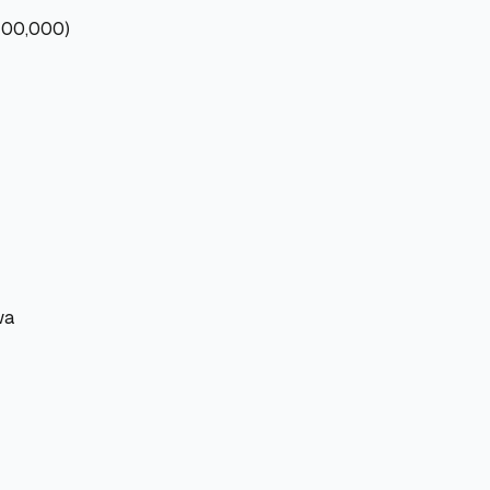
100,000)
wa