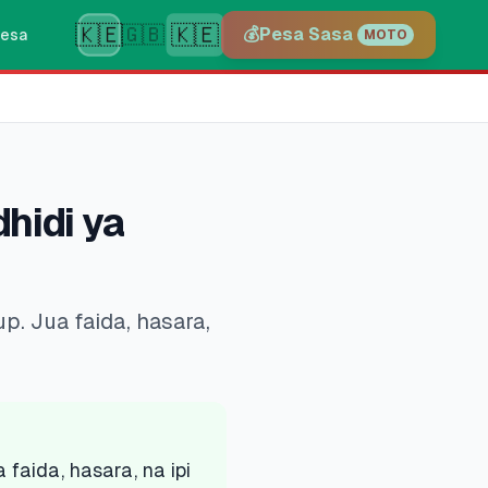
🇰🇪
🇰🇪
🇬🇧
💰
Pesa Sasa
esa
MOTO
hidi ya
p. Jua faida, hasara,
faida, hasara, na ipi