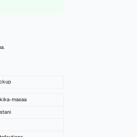
a.
ickup
kika-masaa
stani