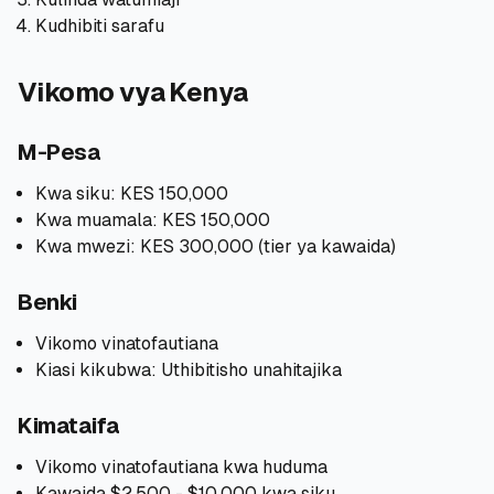
Kudhibiti sarafu
🧮
Vikokotoo
Vikomo vya Kenya
📰
Blogu
M-Pesa
Kwa siku: KES 150,000
🏢
KAMPUNI
Kwa muamala: KES 150,000
Kwa mwezi: KES 300,000 (tier ya kawaida)
ℹ️
Kuhusu Sisi
Benki
📧
Wasiliana Nasi
Vikomo vinatofautiana
Kiasi kikubwa: Uthibitisho unahitajika
🇰🇪
🇬🇧
Kimataifa
Vikomo vinatofautiana kwa huduma
🎯
Tafuta Mkopo Wako Bora
Kawaida $2,500 - $10,000 kwa siku