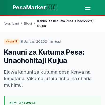
Skip to main content
PesaMarket
🇰🇪
Kanuni za Kutuma Pesa: Unachohitaji
Pesa Sasa
⚡
Nyumbani
/
Blogi
/
MOTO
Kujua
Pata pesa kwa dakika
18 Januari 2026
2
min read
Kiswahili
🌍
CHAGUA NCHI
Kanuni za Kutuma Pesa:
🇰🇪
Kenya
Unachohitaji Kujua
Elewa kanuni za kutuma pesa Kenya na
💳
BIDHAA
kimataifa. Vikomo, uthibitisho, na sheria
🎯
Pata Mkopo
muhimu.
💳
Kadi za Mkopo
KEY TAKEAWAY