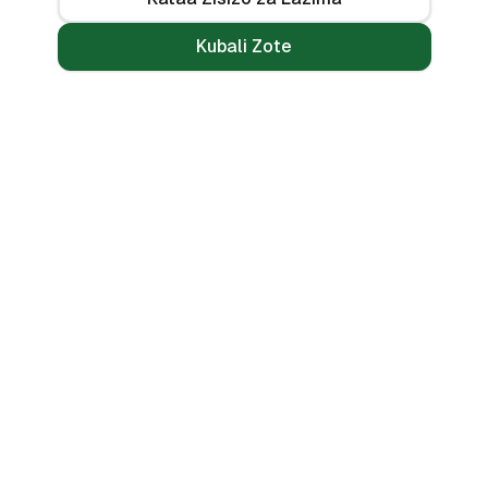
Kubali Zote
Mikopo
Zana
Mikopo ya Kibinafsi
Benki Zote
Mikopo ya Haraka
Linganisha
Mikopo ya Simu
Vikokotoo
Bila CRB
Alama ya Mkopo
🌍 PESAMARKET COUNTRIES