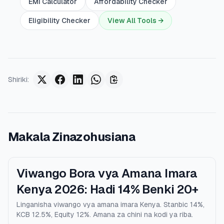
EMI Calculator
Affordability Checker
Eligibility Checker
View All Tools →
Shiriki
:
Makala Zinazohusiana
Viwango Bora vya Amana Imara
Kenya 2026: Hadi 14% Benki 20+
Linganisha viwango vya amana imara Kenya. Stanbic 14%,
KCB 12.5%, Equity 12%. Amana za chini na kodi ya riba.