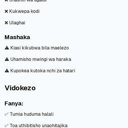
❌ Kukwepa kodi
❌ Ulaghai
Mashaka
⚠️ Kiasi kikubwa bila maelezo
⚠️ Uhamisho mwingi wa haraka
⚠️ Kupokea kutoka nchi za hatari
Vidokezo
Fanya:
✅ Tumia huduma halali
✅ Toa uthibitisho unaohitajika