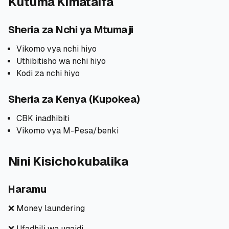
Kutuma Kimataifa
Sheria za Nchi ya Mtumaji
Vikomo vya nchi hiyo
Uthibitisho wa nchi hiyo
Kodi za nchi hiyo
Sheria za Kenya (Kupokea)
CBK inadhibiti
Vikomo vya M-Pesa/benki
Nini Kisichokubalika
Haramu
❌ Money laundering
❌ Ufadhili wa ugaidi