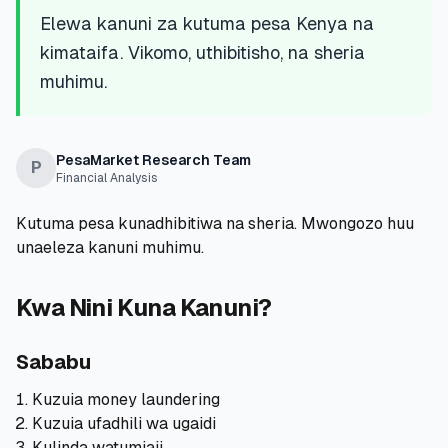
💰
Mikopo ya Kibinafsi
Elewa kanuni za kutuma pesa Kenya na
kimataifa. Vikomo, uthibitisho, na sheria
📱
Mikopo ya Simu
muhimu.
🏢
Mikopo ya Biashara
PesaMarket Research Team
P
Financial Analysis
🏦
Akaunti za Akiba
Kutuma pesa kunadhibitiwa na sheria. Mwongozo huu
unaeleza kanuni muhimu.
🛠️
ZANA NA RASILIMALI
Kwa Nini Kuna Kanuni?
🔐
Hazina ya Mikopo
Sababu
🌍
Tuma Pesa
Kuzuia money laundering
Kuzuia ufadhili wa ugaidi
🏦
Benki
Kulinda watumiaji