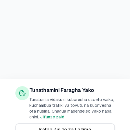
Tunathamini Faragha Yako
Tunatumia vidakuzi kuboresha uzoefu wako,
kuchambua trafiki ya tovuti, na kuonyesha
ofa husika. Chagua mapendeleo yako hapa
chini.
Jifunze zaidi
Kataa Zisizo za Lazima