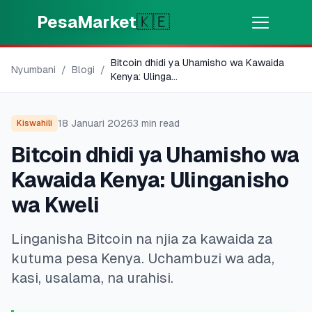
Skip to main content
PesaMarket
🇰🇪
Bitcoin dhidi ya Uhamisho wa Kawaida
Pesa Sasa
⚡
Nyumbani
/
Blogi
/
MOTO
Kenya: Ulinga
...
Pata pesa kwa dakika
18 Januari 2026
3
min read
Kiswahili
🌍
CHAGUA NCHI
Bitcoin dhidi ya Uhamisho wa
🇰🇪
Kenya
Kawaida Kenya: Ulinganisho
wa Kweli
💳
BIDHAA
Linganisha Bitcoin na njia za kawaida za
🎯
Pata Mkopo
kutuma pesa Kenya. Uchambuzi wa ada,
kasi, usalama, na urahisi.
💳
Kadi za Mkopo