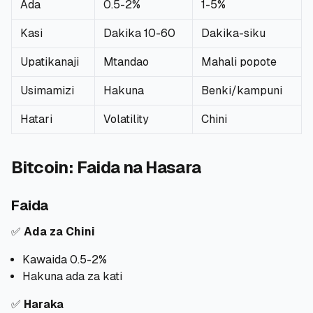
Ada
0.5-2%
1-5%
🧮
Vikokotoo
Kasi
Dakika 10-60
Dakika-siku
Upatikanaji
Mtandao
Mahali popote
📰
Blogu
Usimamizi
Hakuna
Benki/kampuni
Hatari
Volatility
Chini
🏢
KAMPUNI
ℹ️
Kuhusu Sisi
Bitcoin: Faida na Hasara
📧
Wasiliana Nasi
Faida
✅
Ada za Chini
🇰🇪
Kawaida 0.5-2%
🇬🇧
Hakuna ada za kati
✅
Haraka
🎯
Tafuta Mkopo Wako Bora