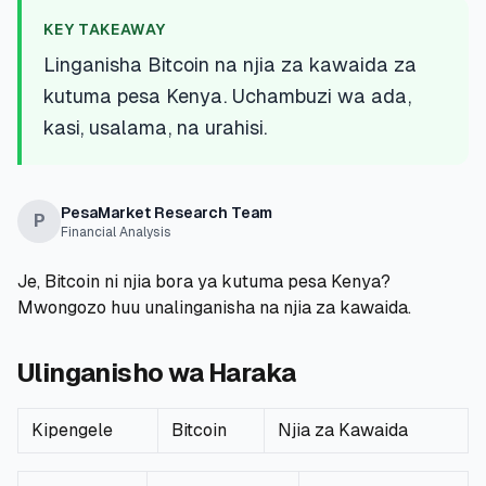
💰
Mikopo ya Kibinafsi
KEY TAKEAWAY
Linganisha Bitcoin na njia za kawaida za
📱
Mikopo ya Simu
kutuma pesa Kenya. Uchambuzi wa ada,
kasi, usalama, na urahisi.
🏢
Mikopo ya Biashara
🏦
Akaunti za Akiba
PesaMarket Research Team
P
Financial Analysis
Je, Bitcoin ni njia bora ya kutuma pesa Kenya?
🛠️
ZANA NA RASILIMALI
Mwongozo huu unalinganisha na njia za kawaida.
🔐
Hazina ya Mikopo
Ulinganisho wa Haraka
🌍
Tuma Pesa
Kipengele
Bitcoin
Njia za Kawaida
🏦
Benki