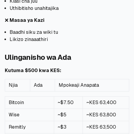
Kiasi cha juu
Uthibitisho unahitajika
❌
Masaa ya Kazi
Baadhi siku za wiki tu
Likizo zinaaathiri
Ulinganisho wa Ada
Kutuma $500 kwa KES:
Njia
Ada
Mpokeaji Anapata
Bitcoin
~$7.50
~KES 63,400
Wise
~$5
~KES 63,800
Remitly
~$3
~KES 63,500