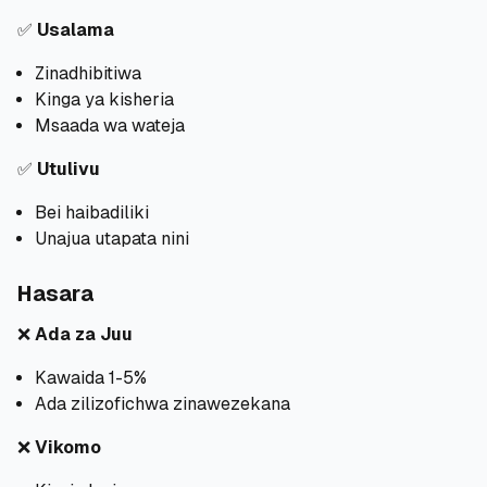
✅
Usalama
Zinadhibitiwa
Kinga ya kisheria
Msaada wa wateja
✅
Utulivu
Bei haibadiliki
Unajua utapata nini
Hasara
❌
Ada za Juu
Kawaida 1-5%
Ada zilizofichwa zinawezekana
❌
Vikomo