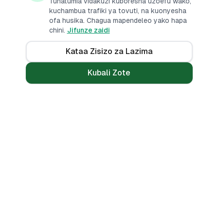
Tunatumia vidakuzi kuboresha uzoefu wako,
kuchambua trafiki ya tovuti, na kuonyesha
ofa husika. Chagua mapendeleo yako hapa
chini.
Jifunze zaidi
Kataa Zisizo za Lazima
Kubali Zote
Mikopo
Zana
Mikopo ya Kibinafsi
Benki Zote
Mikopo ya Haraka
Linganisha