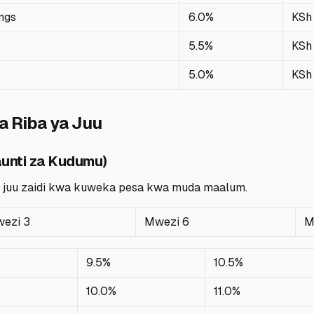
ngs
6.0%
KSh
5.5%
KSh
5.0%
KSh
a Riba ya Juu
aunti za Kudumu)
ya juu zaidi kwa kuweka pesa kwa muda maalum.
ezi 3
Mwezi 6
M
9.5%
10.5%
10.0%
11.0%