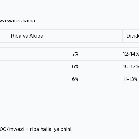
kwa wanachama.
Riba ya Akiba
Divid
7%
12-14
6%
10-12
6%
11-13%
00/mwezi = riba halisi ya chini.