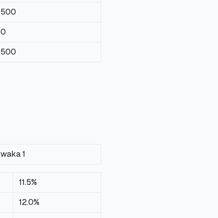
 500
 0
 500
waka 1
11.5%
12.0%