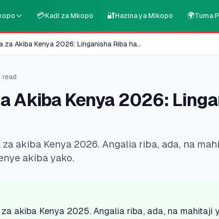
💳
🔐
🌍
kopo
Kadi za Mkopo
Hazina ya Mikopo
Tuma P
a za Akiba Kenya 2026: Linganisha Riba ha
...
 read
za Akiba Kenya 2026: Linga
za akiba Kenya 2026. Angalia riba, ada, na mahit
enye akiba yako.
 za akiba Kenya 2025. Angalia riba, ada, na mahitaji 