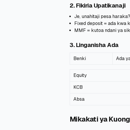
2. Fikiria Upatikanaji
Je, unahitaji pesa haraka
Fixed deposit = ada kwa
MMF = kutoa ndani ya sik
3. Linganisha Ada
Benki
Ada y
Equity
KCB
Absa
Mikakati ya Kuon