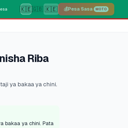
🇰🇪
🇰🇪
🇬🇧
💰
Pesa Sasa
esa
MOTO
nisha Riba
aji ya bakaa ya chini.
ya bakaa ya chini. Pata