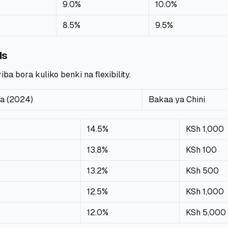
9.0%
10.0%
8.5%
9.5%
ds
a bora kuliko benki na flexibility.
a (2024)
Bakaa ya Chini
14.5%
KSh 1,000
13.8%
KSh 100
13.2%
KSh 500
12.5%
KSh 1,000
12.0%
KSh 5,000