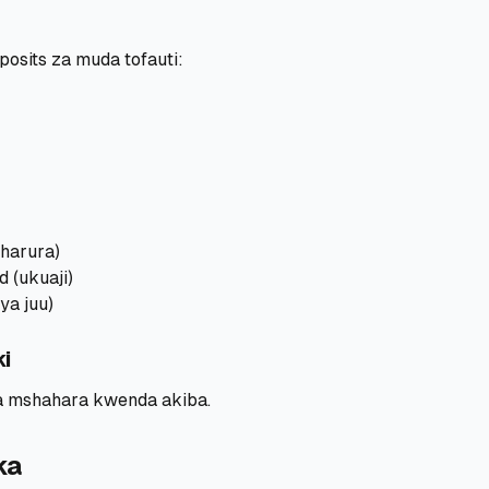
osits za muda tofauti:
dharura)
 (ukuaji)
ya juu)
ki
a mshahara kwenda akiba.
ka