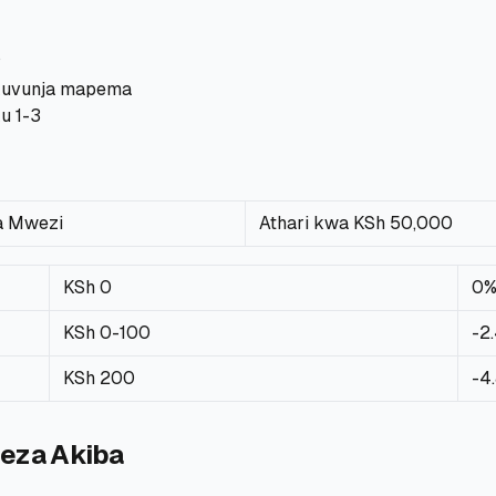
?
 kuvunja mapema
u 1-3
a Mwezi
Athari kwa KSh 50,000
KSh 0
0
KSh 0-100
-2
KSh 200
-4
geza Akiba