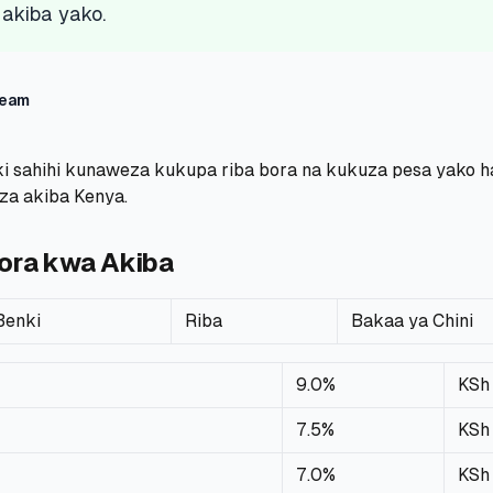
akiba yako.
Team
 sahihi kunaweza kukupa riba bora na kukuza pesa yako h
 za akiba Kenya.
ora kwa Akiba
Benki
Riba
Bakaa ya Chini
9.0%
KSh
7.5%
KSh
7.0%
KSh