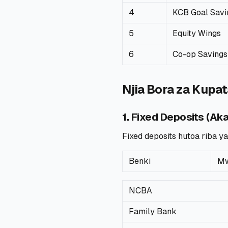
4
KCB Goal Savi
5
Equity Wings
6
Co-op Savings
Njia Bora za Kupat
1. Fixed Deposits (Ak
Fixed deposits hutoa riba 
Benki
Mw
NCBA
Family Bank