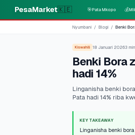
Skip to main content
PesaMarket
🇰🇪
🎯
💰
Pata Mkopo
Mi
Nyumbani
/
Blogi
/
Benki Bor
18 Januari 2026
3
min
Kiswahili
Benki Bora 
hadi 14%
Linganisha benki bora 
Pata hadi 14% riba kw
KEY TAKEAWAY
Linganisha benki bora