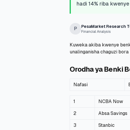
hadi 14% riba kwenye 
PesaMarket Research 
P
Financial Analysis
Kuweka akiba kwenye benki
unalinganisha chaguzi bora
Orodha ya Benki B
Nafasi
1
NCBA Now
2
Absa Savings
3
Stanbic