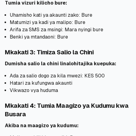
Tumia vizuri kilicho bure:
Uhamisho kati ya akaunti zako: Bure
Matumizi ya kadi ya malipo: Bure
Arifa za SMS za msingi: Mara nyingi bure
Benki ya mtandaoni: Bure
Mkakati 3: Timiza Salio la Chini
Dumisha salio la chini linalohitajika kuepuka:
Ada za salio dogo za kila mwezi: KES 500
Hatari za kufungwa akaunti
Vikwazo vya huduma
Mkakati 4: Tumia Maagizo ya Kudumu kwa
Busara
Akiba na maagizo ya kudumu: