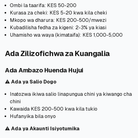
Ombi la taarifa: KES 50-200
Kurasa za cheki: KES 5-20 kwa kila cheki
Mkopo wa dharura: KES 200-500/mwezi
Kubadilisha fedha za kigeni: 2-3% ya kiasi
Uhamisho wa waya (kimataifa): KES 1,000-5,000
Ada Zilizofichwa za Kuangalia
Ada Ambazo Huenda Hujui
⚠️
Ada ya Salio Dogo
Inatozwa ikiwa salio linapungua chini ya kiwango cha
chini
Kawaida KES 200-500 kwa kila tukio
Hufanyika bila onyo
⚠️
Ada ya Akaunti Isiyotumika