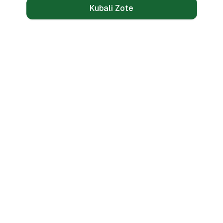
Kubali Zote
Mikopo
Zana
Mikopo ya Kibinafsi
Benki Zote
Mikopo ya Haraka
Linganisha
Mikopo ya Simu
Vikokotoo
Bila CRB
Alama ya Mkopo
🌍 PESAMARKET COUNTRIES