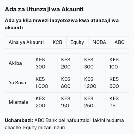
Ada za Utunzaji wa Akaunti
🧮
Vikokotoo
Ada ya kila mwezi inayotozwa kwa utunzaji wa
akaunti
📰
Blogu
Aina ya Akaunti
KCB
Equity
NCBA
ABC
🏢
KAMPUNI
KES
KES
KES
KES
Akiba
300
200
300
100
ℹ️
Kuhusu Sisi
KES
KES
KES
KES
Ya Sasa
📧
Wasiliana Nasi
1,000
800
1,200
600
KES
KES
KES
KES
Miamala
200
150
250
75
🇰🇪
🇬🇧
Uchambuzi:
ABC Bank bei nafuu zaidi, lakini huduma
chache. Equity mizani nzuri.
🎯
Tafuta Mkopo Wako Bora