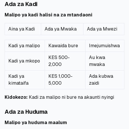
Ada za Kadi
Malipo ya kadi halisi na za mtandaoni
Aina ya Kadi
Ada ya Mwaka
Ada ya Mwezi
Kadi ya malipo
Kawaida bure
Imejumuishwa
KES 500-
Au kwa
Kadi ya mkopo
2,000
mwaka
Kadi ya
KES 1,000-
Ada kubwa
kimataifa
5,000
zaidi
Kidokezo:
Kadi za malipo ni bure na akaunti nyingi
Ada za Huduma
Malipo ya huduma maalum