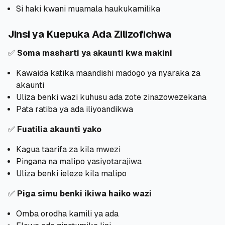
Si haki kwani muamala haukukamilika
Jinsi ya Kuepuka Ada Zilizofichwa
✅
Soma masharti ya akaunti kwa makini
Kawaida katika maandishi madogo ya nyaraka za
akaunti
Uliza benki wazi kuhusu ada zote zinazowezekana
Pata ratiba ya ada iliyoandikwa
✅
Fuatilia akaunti yako
Kagua taarifa za kila mwezi
Pingana na malipo yasiyotarajiwa
Uliza benki ieleze kila malipo
✅
Piga simu benki ikiwa haiko wazi
Omba orodha kamili ya ada