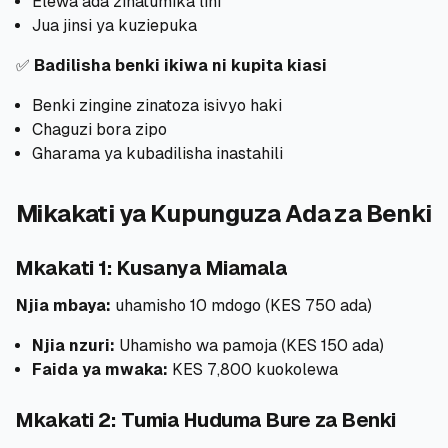
Elewa ada zinatumika lini
Jua jinsi ya kuziepuka
✅
Badilisha benki ikiwa ni kupita kiasi
Benki zingine zinatoza isivyo haki
Chaguzi bora zipo
Gharama ya kubadilisha inastahili
Mikakati ya Kupunguza Ada za Benki
Mkakati 1: Kusanya Miamala
Njia mbaya:
uhamisho 10 mdogo (KES 750 ada)
Njia nzuri:
Uhamisho wa pamoja (KES 150 ada)
Faida ya mwaka:
KES 7,800 kuokolewa
Mkakati 2: Tumia Huduma Bure za Benki