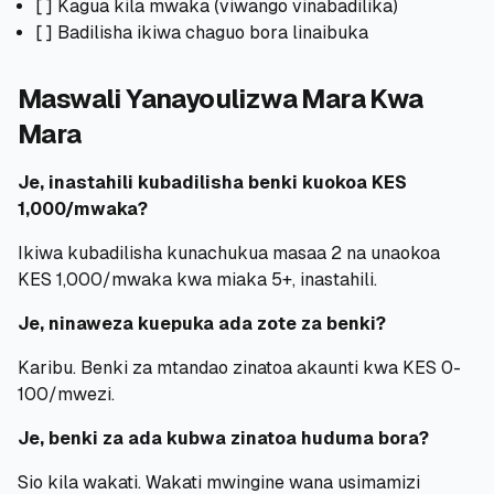
[ ] Kagua kila mwaka (viwango vinabadilika)
[ ] Badilisha ikiwa chaguo bora linaibuka
Maswali Yanayoulizwa Mara Kwa
Mara
Je, inastahili kubadilisha benki kuokoa KES
1,000/mwaka?
Ikiwa kubadilisha kunachukua masaa 2 na unaokoa
KES 1,000/mwaka kwa miaka 5+, inastahili.
Je, ninaweza kuepuka ada zote za benki?
Karibu. Benki za mtandao zinatoa akaunti kwa KES 0-
100/mwezi.
Je, benki za ada kubwa zinatoa huduma bora?
Sio kila wakati. Wakati mwingine wana usimamizi