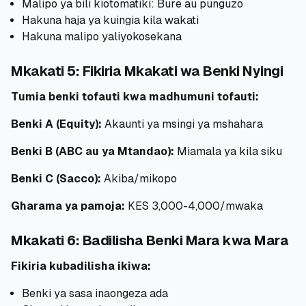
Malipo ya bili kiotomatiki: Bure au punguzo
Hakuna haja ya kuingia kila wakati
Hakuna malipo yaliyokosekana
Mkakati 5: Fikiria Mkakati wa Benki Nyingi
Tumia benki tofauti kwa madhumuni tofauti:
Benki A (Equity):
Akaunti ya msingi ya mshahara
Benki B (ABC au ya Mtandao):
Miamala ya kila siku
Benki C (Sacco):
Akiba/mikopo
Gharama ya pamoja:
KES 3,000-4,000/mwaka
Mkakati 6: Badilisha Benki Mara kwa Mara
Fikiria kubadilisha ikiwa:
Benki ya sasa inaongeza ada