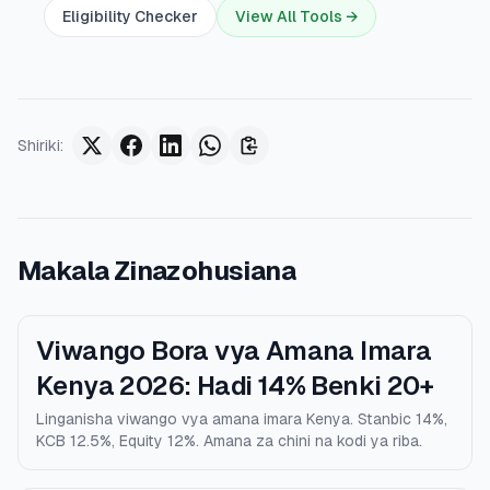
Eligibility Checker
View All Tools →
Shiriki
:
Makala Zinazohusiana
Viwango Bora vya Amana Imara
Kenya 2026: Hadi 14% Benki 20+
Linganisha viwango vya amana imara Kenya. Stanbic 14%,
KCB 12.5%, Equity 12%. Amana za chini na kodi ya riba.