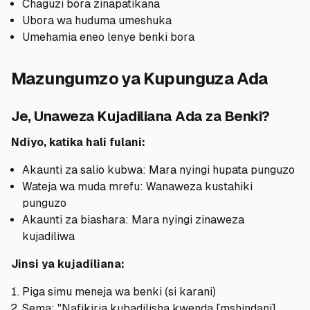
Chaguzi bora zinapatikana
Ubora wa huduma umeshuka
Umehamia eneo lenye benki bora
Mazungumzo ya Kupunguza Ada
Je, Unaweza Kujadiliana Ada za Benki?
Ndiyo, katika hali fulani:
Akaunti za salio kubwa: Mara nyingi hupata punguzo
Wateja wa muda mrefu: Wanaweza kustahiki
punguzo
Akaunti za biashara: Mara nyingi zinaweza
kujadiliwa
Jinsi ya kujadiliana:
Piga simu meneja wa benki (si karani)
Sema: "Nafikiria kubadilisha kwenda [mshindani].