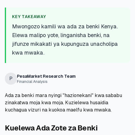
💰
Mikopo ya Kibinafsi
KEY TAKEAWAY
📱
Mikopo ya Simu
Mwongozo kamili wa ada za benki Kenya.
Elewa malipo yote, linganisha benki, na
🏢
Mikopo ya Biashara
jifunze mikakati ya kupunguza unacholipa
kwa mwaka.
🏦
Akaunti za Akiba
PesaMarket Research Team
P
Financial Analysis
🛠️
ZANA NA RASILIMALI
Ada za benki mara nyingi "hazionekani" kwa sababu
🔐
Hazina ya Mikopo
zinakatwa moja kwa moja. Kuzielewa husaidia
kuchagua vizuri na kuokoa maelfu kwa mwaka.
🌍
Tuma Pesa
Kuelewa Ada Zote za Benki
🏦
Benki