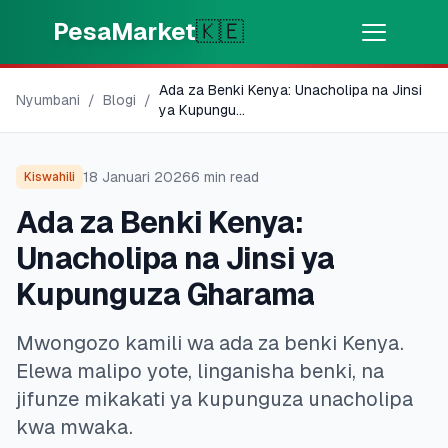
Skip to main content
PesaMarket
🇰🇪
Ada za Benki Kenya: Unacholipa na Jinsi
Pesa Sasa
⚡
Nyumbani
/
Blogi
/
MOTO
ya Kupungu
...
Pata pesa kwa dakika
18 Januari 2026
6
min read
Kiswahili
🌍
CHAGUA NCHI
Ada za Benki Kenya:
🇰🇪
Kenya
Unacholipa na Jinsi ya
Kupunguza Gharama
💳
BIDHAA
Mwongozo kamili wa ada za benki Kenya.
🎯
Pata Mkopo
Elewa malipo yote, linganisha benki, na
jifunze mikakati ya kupunguza unacholipa
💳
Kadi za Mkopo
kwa mwaka.