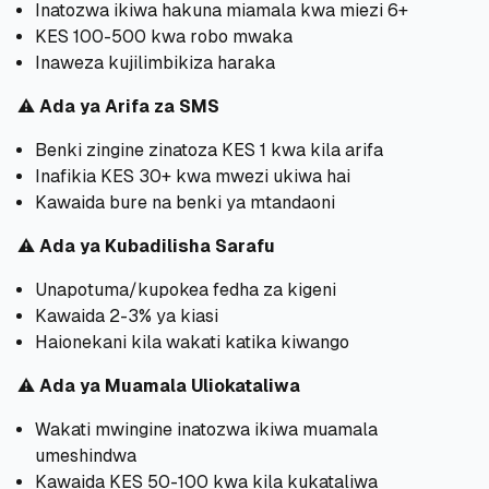
Inatozwa ikiwa hakuna miamala kwa miezi 6+
KES 100-500 kwa robo mwaka
Inaweza kujilimbikiza haraka
⚠️
Ada ya Arifa za SMS
Benki zingine zinatoza KES 1 kwa kila arifa
Inafikia KES 30+ kwa mwezi ukiwa hai
Kawaida bure na benki ya mtandaoni
⚠️
Ada ya Kubadilisha Sarafu
Unapotuma/kupokea fedha za kigeni
Kawaida 2-3% ya kiasi
Haionekani kila wakati katika kiwango
⚠️
Ada ya Muamala Uliokataliwa
Wakati mwingine inatozwa ikiwa muamala
umeshindwa
Kawaida KES 50-100 kwa kila kukataliwa