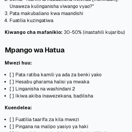
Unaweza kulinganisha viwango vyao?"
Pata makubaliano kwa maandishi
Fuatilia kuzingatiwa
Kiwango cha mafanikio:
30-50% (inastahili kujaribu)
Mpango wa Hatua
Mwezi huu:
[ ] Pata ratiba kamili ya ada za benki yako
[ ] Hesabu gharama halisi ya mwaka
[ ] Linganisha na washindani 2
[ ] Ikiwa akiba inawezekana, badilisha
Kuendelea:
[ ] Fuatilia taarifa za kila mwezi
[ ] Pingana na malipo yasiyo ya haki