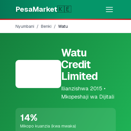
Skip to main content
PesaMarket
🇰🇪
Nyumbani
/
Benki
/
Watu
Pesa Sasa
⚡
MOTO
Pata pesa kwa dakika
Watu
🌍
CHAGUA NCHI
Credit
🇰🇪
Kenya
Limited
Ilianzishwa
2015
•
💳
BIDHAA
Mkopeshaji wa Dijitali
🎯
Pata Mkopo
14
%
💳
Kadi za Mkopo
Mikopo kuanzia (kwa mwaka)