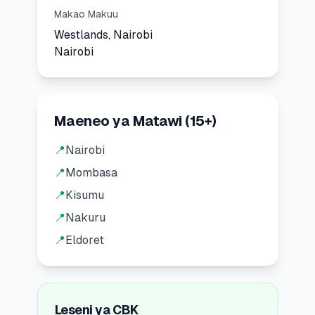
Makao Makuu
Westlands, Nairobi
Nairobi
Maeneo ya Matawi
(
15
+)
📍
Nairobi
📍
Mombasa
📍
Kisumu
📍
Nakuru
📍
Eldoret
Leseni ya CBK