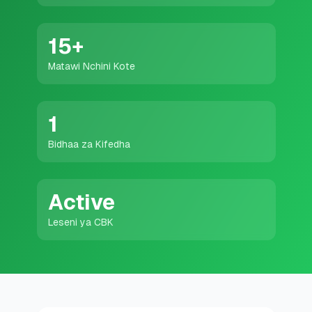
💰
Mikopo ya Kibinafsi
15
+
📱
Mikopo ya Simu
Matawi Nchini Kote
🏢
Mikopo ya Biashara
1
🏦
Akaunti za Akiba
Bidhaa za Kifedha
🛠️
ZANA NA RASILIMALI
Active
🔐
Hazina ya Mikopo
Leseni ya CBK
🌍
Tuma Pesa
🏦
Benki