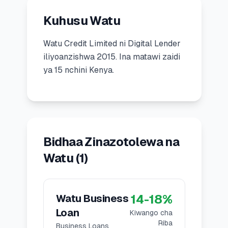
Kuhusu Watu
🧮
Vikokotoo
Watu Credit Limited
ni
Digital Lender
📰
Blogu
iliyoanzishwa
2015
.
Ina matawi zaidi
ya 15 nchini Kenya.
🏢
KAMPUNI
ℹ️
Kuhusu Sisi
Bidhaa Zinazotolewa na
📧
Wasiliana Nasi
Watu
(
1
)
🇰🇪
🇬🇧
14
-
18
%
Watu Business
Loan
Kiwango cha
🎯
Tafuta Mkopo Wako Bora
Riba
Business Loans