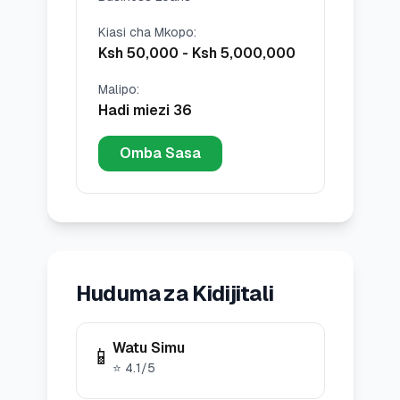
Kiasi cha Mkopo
:
Ksh 50,000
-
Ksh 5,000,000
Malipo
:
Hadi miezi 36
Omba Sasa
Huduma za Kidijitali
Watu Simu
📱
⭐
4.1
/5