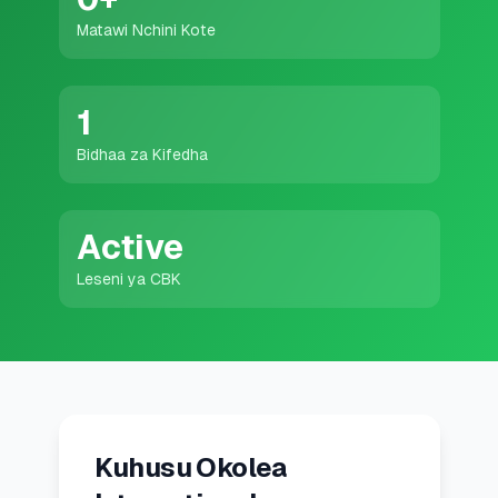
💰
Mikopo ya Kibinafsi
Matawi Nchini Kote
📱
Mikopo ya Simu
1
🏢
Mikopo ya Biashara
Bidhaa za Kifedha
🏦
Akaunti za Akiba
Active
Leseni ya CBK
🛠️
ZANA NA RASILIMALI
🔐
Hazina ya Mikopo
🌍
Tuma Pesa
Kuhusu Okolea
🏦
Benki