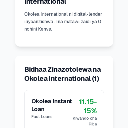
International
🧮
Vikokotoo
Okolea International
ni
digital-lender
iliyoanzishwa
.
Ina matawi zaidi ya 0
📰
Blogu
nchini Kenya.
🏢
KAMPUNI
ℹ️
Kuhusu Sisi
Bidhaa Zinazotolewa na
Okolea International
(
1
)
📧
Wasiliana Nasi
11.15
-
Okolea Instant
🇰🇪
🇬🇧
Loan
15
%
Fast Loans
Kiwango cha
🎯
Tafuta Mkopo Wako Bora
Riba