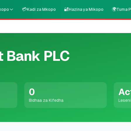
💳
🔐
🌍
kopo
Kadi za Mkopo
Hazina ya Mikopo
Tuma P
t Bank PLC
0
Ac
Bidhaa za Kifedha
Lesen