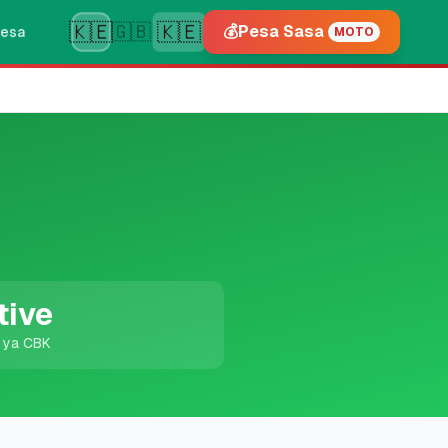
🇰🇪
🇰🇪
🇬🇧
💰
Pesa Sasa
esa
MOTO
tive
i ya CBK