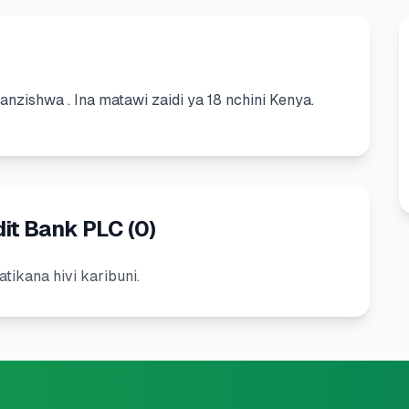
yoanzishwa
.
Ina matawi zaidi ya 18 nchini Kenya.
dit Bank PLC
(
0
)
tikana hivi karibuni.