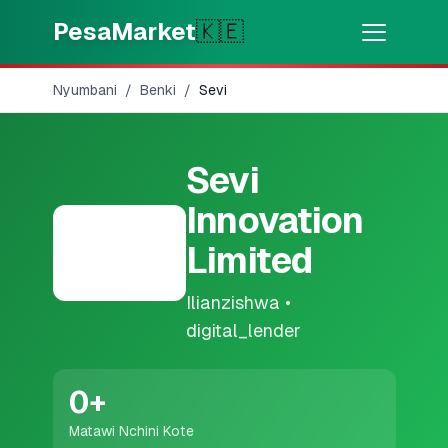
Skip to main content
PesaMarket
🇰🇪
Nyumbani
/
Benki
/
Sevi
Pesa Sasa
⚡
MOTO
Pata pesa kwa dakika
Sevi
🌍
CHAGUA NCHI
Innovation
🇰🇪
Kenya
Limited
Ilianzishwa
•
💳
BIDHAA
digital_lender
🎯
Pata Mkopo
0
+
💳
Kadi za Mkopo
Matawi Nchini Kote