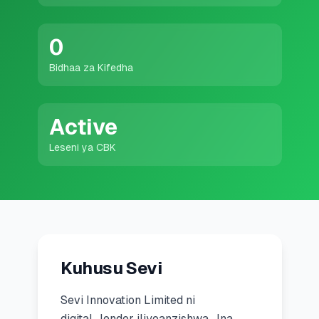
💰
Mikopo ya Kibinafsi
0
📱
Mikopo ya Simu
Bidhaa za Kifedha
🏢
Mikopo ya Biashara
Active
🏦
Akaunti za Akiba
Leseni ya CBK
🛠️
ZANA NA RASILIMALI
🔐
Hazina ya Mikopo
Kuhusu Sevi
🌍
Tuma Pesa
Sevi Innovation Limited
ni
🏦
Benki
digital_lender
iliyoanzishwa
.
Ina