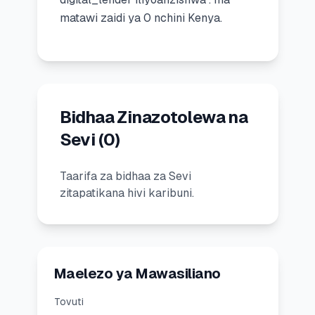
matawi zaidi ya 0 nchini Kenya.
🧮
Vikokotoo
📰
Blogu
Bidhaa Zinazotolewa na
🏢
KAMPUNI
Sevi
(
0
)
ℹ️
Kuhusu Sisi
Taarifa za bidhaa za Sevi
zitapatikana hivi karibuni.
📧
Wasiliana Nasi
🇰🇪
🇬🇧
Maelezo ya Mawasiliano
Tovuti
🎯
Tafuta Mkopo Wako Bora