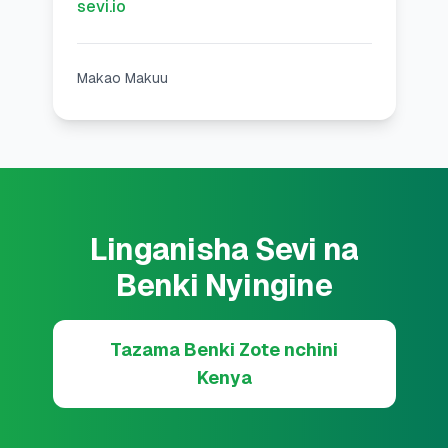
sevi.io
Makao Makuu
Linganisha Sevi na
Benki Nyingine
Tazama Benki Zote nchini
Kenya