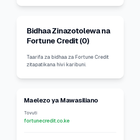
🧮
Vikokotoo
📰
Bidhaa Zinazotolewa na
Blogu
Fortune Credit
(
0
)
Taarifa za bidhaa za Fortune Credit
🏢
KAMPUNI
zitapatikana hivi karibuni.
ℹ️
Kuhusu Sisi
📧
Wasiliana Nasi
Maelezo ya Mawasiliano
Tovuti
🇰🇪
🇬🇧
fortunecredit.co.ke
🎯
Tafuta Mkopo Wako Bora