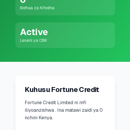
💰
Mikopo ya Kibinafsi
Bidhaa za Kifedha
📱
Mikopo ya Simu
Active
🏢
Mikopo ya Biashara
Leseni ya CBK
🏦
Akaunti za Akiba
🛠️
ZANA NA RASILIMALI
Kuhusu Fortune Credit
🔐
Hazina ya Mikopo
Fortune Credit Limited
ni
mfi
🌍
Tuma Pesa
iliyoanzishwa
.
Ina matawi zaidi ya 0
nchini Kenya.
🏦
Benki